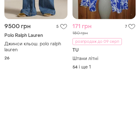
9500 грн
171 грн
5
7
180 грн
Polo Ralph Lauren
розпродаж до 09 серп
Джинси кльош. polo ralph
lauren
TU
26
Штани літні
і ще
1
54