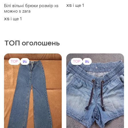
і ще
1
Білі вільні брюки розмір xs
ХS
можно s zara
і ще
1
ХS
ТОП оголошень
TOP
TOP