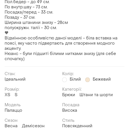
Пол.бедер - до 49 см.
По внутр.шву - 73 см.
Посадка/перед - 33 см.
Позаду - 37 см.
Ширина штанини знизу - 28см
полуокружн. талії - 30 см.
🧡
Відмінною особливістю даної моделі - біла вставка на
поясі, яку часто підвертають для створення модного
акценту.
Нюанс - були підшиті білими нитками знизу (для себе
спочатку.)
Стан:
Колір:
Ідеальний
Білий
Бежевий
Розмір:
Категорії:
ХS
S
Брюки
Штани та шорти
Модель
Посадка
Палаццо
Висока
Сезон
Стиль
Весна
Демісезон
Повсякденний