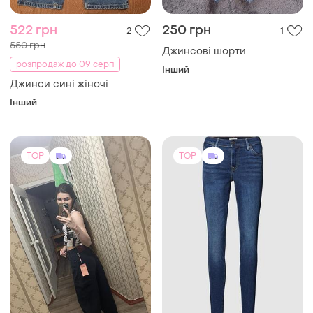
522 грн
250 грн
2
1
550 грн
Джинсові шорти
розпродаж до 09 серп
Інший
Джинси сині жіночі
Інший
TOP
TOP