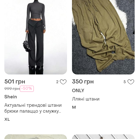
501 грн
350 грн
2
5
-50%
999 грн
ONLY
Shein
Лляні штани
Актуальні трендові штани
M
брюки палаццо у смужку
shein 1xl 42 uk 14 🔥🔥🔥
XL