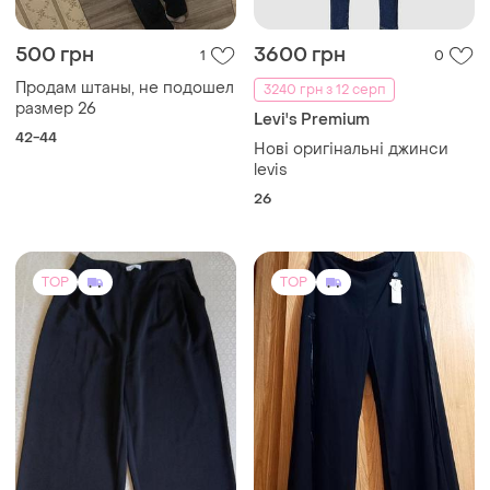
500 грн
3600 грн
1
0
Продам штаны, не подошел
3240 грн з 12 серп
размер 26
Levi's Premium
42-44
Нові оригінальні джинси
levis
26
TOP
TOP