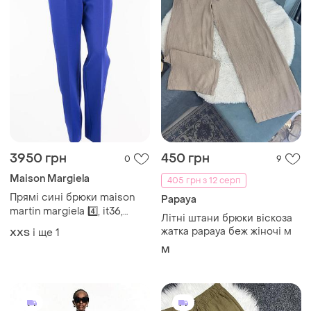
3950 грн
450 грн
0
9
Maison Margiela
405 грн з 12 серп
Прямі сині брюки maison
Papaya
martin margiela 4️⃣, it36,
Літні штани брюки віскоза
xxs/xs
жатка papaya беж жіночі м
і ще
1
XХS
M