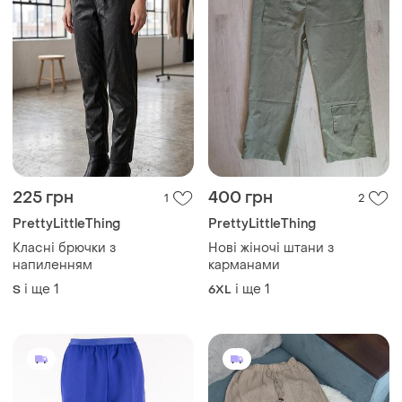
225 грн
400 грн
1
2
PrettyLittleThing
PrettyLittleThing
Класні брючки з
Нові жіночі штани з
напиленням
карманами
і ще
1
і ще
1
S
6XL