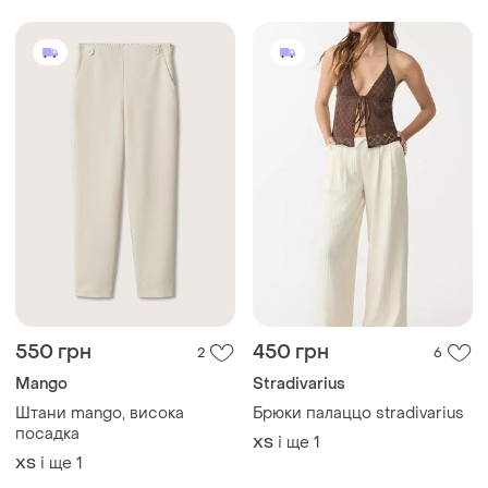
550 грн
450 грн
2
6
Mango
Stradivarius
Штани mango, висока
Брюки палаццо stradivarius
посадка
і ще
1
ХS
і ще
1
ХS