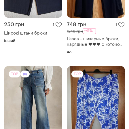
250 грн
748 грн
1
1
-41%
1248 грн
Широкі штани брюки
L'asea - шикарные брюки,
Інший
нарядные 🖤🖤🖤 с котоном,
шифоном, турция 🖤🖤🖤
46
TOP
TOP