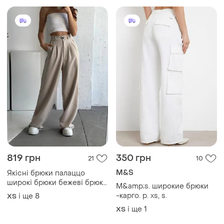
819 грн
350 грн
21
10
M&S
Якісні брюки палаццо
широкі брюки бежеві брюки
M&amp;s. широкие брюки
палаццо білі брюки палаццо
-карго. р. xs, s.
і ще
8
ХS
і ще
1
ХS