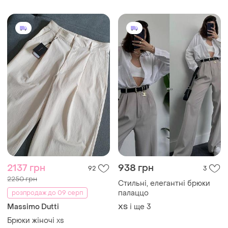
2137 грн
938 грн
92
3
2250 грн
Стильні, елегантні брюки
палаццо
розпродаж до 09 серп
Massimo Dutti
і ще
3
ХS
Брюки жіночі xs