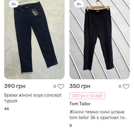
390 грн
350 грн
0
0
Брюки жіночі soya concept
333 грн з 12 серп
турція
Tom Tailor
46
Жіночі темно-сині штани
tom tailor 36 s оригінал том
тейлор віскозні брюки на
S
гумці та завʼязках 42 44