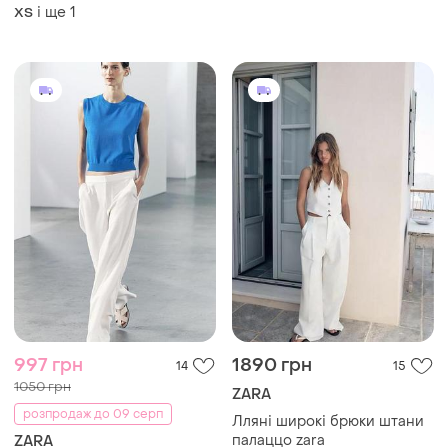
і ще
1
ХS
997 грн
1890 грн
14
15
1050 грн
ZARA
розпродаж до 09 серп
Лляні широкі брюки штани
палаццо zara
ZARA