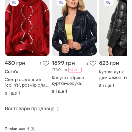
430 грн
1599 грн
523 грн
1
2
-6%
1700 грн
Colin's
Куртка дутік
демісезон, теп
Косуха шкіряна
Светр офігенний
зима, весна 🌺
куртка-косуха
"colin's", розмір с/м
і ще
1
S
"mango" розмір s/m
❤️ в'язаний теплий!
і ще
1
S
і ще
1
S
💖
фірмовий/якість 💥
Всі товари продавця
Поділитися: