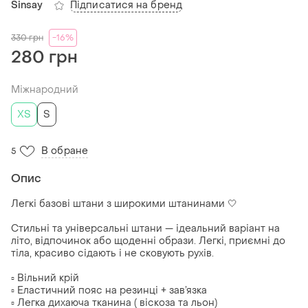
Підписатися на бренд
Sinsay
330
грн
-16%
280 грн
Міжнародний
ХS
S
В обране
5
Опис
Легкі базові штани з широкими штанинами 🤍
Стильні та універсальні штани — ідеальний варіант на
літо, відпочинок або щоденні образи. Легкі, приємні до
тіла, красиво сідають і не сковують рухів.
▫️ Вільний крій
▫️ Еластичний пояс на резинці + зав’язка
▫️ Легка дихаюча тканина ( віскоза та льон)