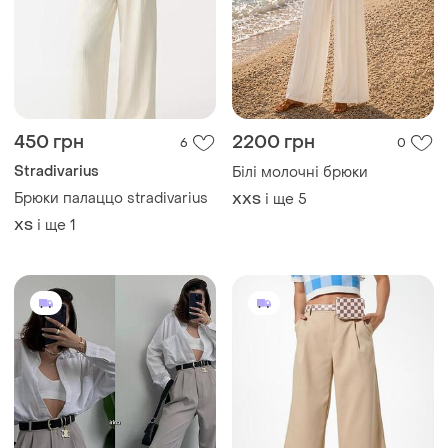
450 грн
2200 грн
6
0
Stradivarius
Білі молочні брюки
Брюки палаццо stradivarius
і ще
5
XХS
і ще
1
ХS