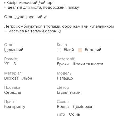
▫️ Колір: молочний / айворі
▫️ Ідеальні для міста, подорожей і пляжу
Стан: дуже хороший ✔️
Легко комбінуються з топами, сорочками чи купальником
— мастхев на теплий сезон 🌿
Стан:
Колір:
Ідеальний
Білий
Бежевий
Розмір:
Категорії:
ХS
S
Брюки
Штани та шорти
Матеріал
Модель
Віскоза
Льон
Палаццо
Посадка
Декор
Середня
Із зав'язками
Принт
Сезон
Без принту
Весна
Демісезон
Літо
Осінь