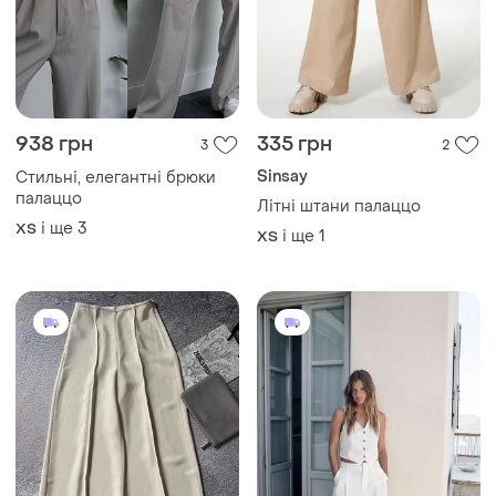
938 грн
335 грн
3
2
Sinsay
Стильні, елегантні брюки
палаццо
Літні штани палаццо
і ще
3
ХS
і ще
1
ХS