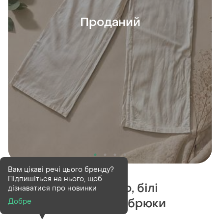
Проданий
Проданий
Вам цікаві речі цього бренду?
Підпишіться на нього, щоб
Літні брюки палаццо, білі
дізнаватися про новинки
палаццо, білі жіночі брюки
Добре