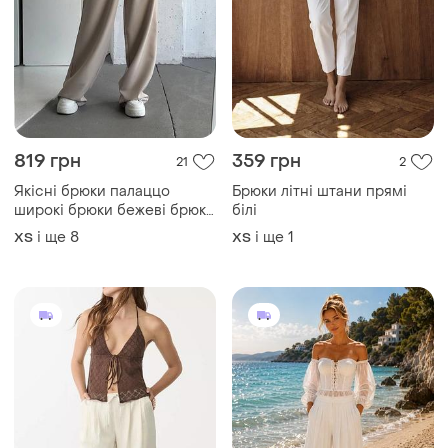
819 грн
359 грн
21
2
Якісні брюки палаццо
Брюки літні штани прямі
широкі брюки бежеві брюки
білі
палаццо білі брюки палаццо
і ще
8
і ще
1
ХS
ХS