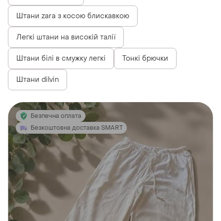
Штани zara з косою блискавкою
Легкі штани на високій талії
Штани білі в смужку легкі
Тонкі брючки
Штани dilvin
Безпечна оплата
Безкоштовна доставка SMART