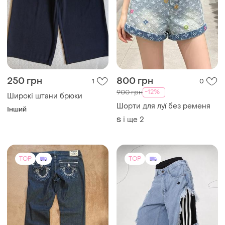
250 грн
800 грн
1
0
-12%
900 грн
Широкі штани брюки
Шорти для луї без ременя
Інший
і ще
2
S
TOP
TOP