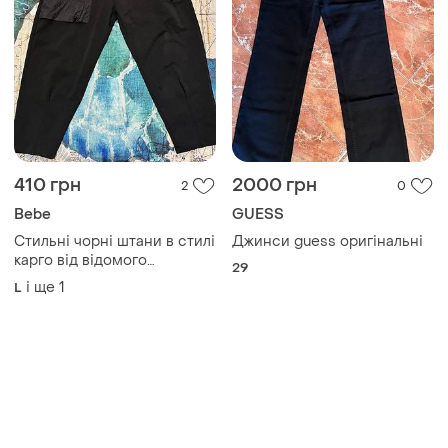
410 грн
2000 грн
2
0
Bebe
GUESS
Стильні чорні штани в стилі
Джинси guess оригінальні
карго від відомого
29
американського бренду
і ще
1
L
bebe (лінійка bebe plus).
відмінна якість,
виробництво - туреччина.