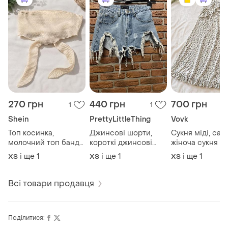
270 грн
440 грн
700 грн
1
1
Shein
PrettyLittleThing
Vovk
Топ косинка,
Джинсові шорти,
Сукня міді, сар
молочний топ бандо,
короткі джинсові
жіноча сукня мі
топ
шорти
сукня на брітел
і ще
1
і ще
1
і ще
1
ХS
XS
ХS
Всі товари продавця
Поділитися: