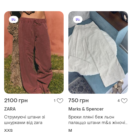
M
2100 грн
750 грн
1
4
ZARA
Marks & Spencer
Струмуючі штани зі
Брюки лляні беж льон
шнурками від zara
палаццо штани m&s жіночі