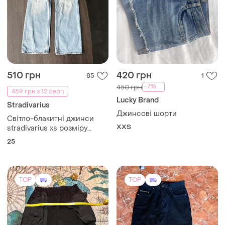
510 грн
420 грн
85
1
-7%
450 грн
459 грн з 12 серп
Lucky Brand
Stradivarius
Джинсові шорти
Світло-блакитні джинси
XХS
stradivarius xs розміру
палаццо широкі рвані на
25
високій посадці
TOP
TOP