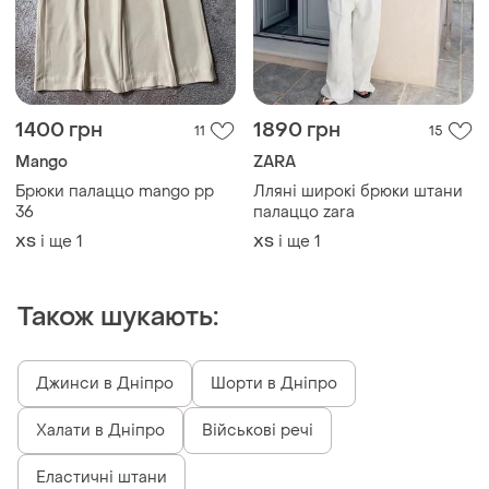
1400 грн
1890 грн
11
15
Mango
ZARA
Брюки палаццо mango pp
Лляні широкі брюки штани
36
палаццо zara
і ще
1
і ще
1
ХS
ХS
Також шукають:
Джинси в Дніпро
Шорти в Дніпро
Халати в Дніпро
Військові речі
Еластичні штани