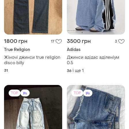
1800 грн
3500 грн
17
3
True Religion
Adidas
Жіночі джинси true religion
Джинси адідас аділеніум
disco billy
0.5
31
і ще
1
36
TOP
TOP