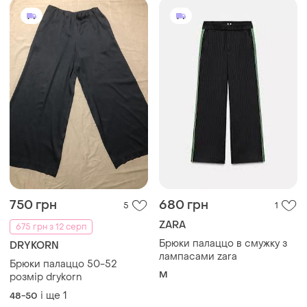
750 грн
680 грн
5
1
ZARA
675 грн з 12 серп
Брюки палаццо в смужку з
DRYKORN
лампасами zara
Брюки палаццо 50-52
M
розмір drykorn
і ще
1
48-50