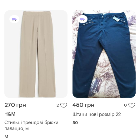
270 грн
450 грн
2
0
H&M
Штани нові розмір 22.
Стильні трендові брюки
50
палаццо, м