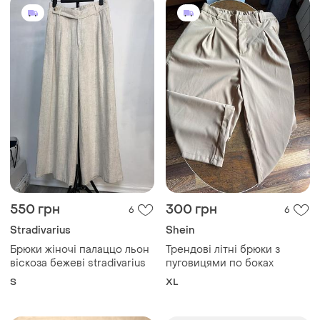
550 грн
300 грн
6
6
Stradivarius
Shein
Брюки жіночі палаццо льон
Трендові літні брюки з
віскоза бежеві stradivarius
пуговицями по боках
S
XL