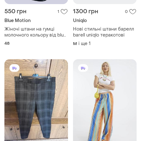
550 грн
1300 грн
1
0
Blue Motion
Uniqlo
Жіночі штани на гумці
Нові стильні штани барелл
молочного кольору від blue
barell uniqlo теракотові
motion 48
48
і ще
1
M