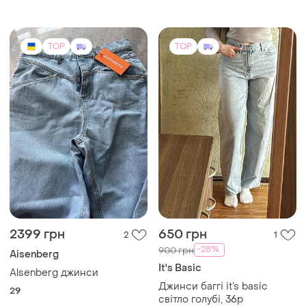
бахромою шорти якісного
бренду
TOP
TOP
2399 грн
650 грн
2
1
-28%
900 грн
Aisenberg
It's Basic
Alsenberg джинси
Джинси баггі it’s basic
29
світло голубі, 36р