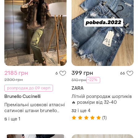
2185 грн
399 грн
6
66
2300 грн
-22%
510 грн
ZARA
розпродаж до 09 серп
Brunello Cucinelli
Літній розпродаж шортиків
🔥 розміри від 32-40
Преміальні шовкові атласні
сатинові штани brunello
і ще
4
32
cucinelli
(1)
і ще
1
S