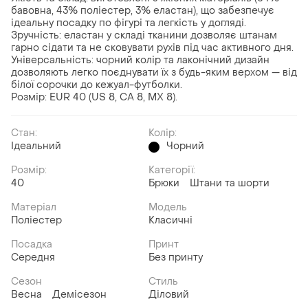
бавовна, 43% поліестер, 3% еластан), що забезпечує
ідеальну посадку по фігурі та легкість у догляді.
​Зручність: еластан у складі тканини дозволяє штанам
гарно сідати та не сковувати рухів під час активного дня.
​Універсальність: чорний колір та лаконічний дизайн
дозволяють легко поєднувати їх з будь-яким верхом — від
білої сорочки до кежуал-футболки.
​Розмір: EUR 40 (US 8, CA 8, MX 8).
Стан:
Колір:
Ідеальний
Чорний
Розмір:
Категорії:
40
Брюки
Штани та шорти
Матеріал
Модель
Поліестер
Класичні
Посадка
Принт
Середня
Без принту
Сезон
Стиль
Весна
Демісезон
Діловий