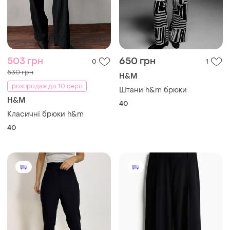
503 грн
650 грн
0
1
530 грн
H&M
розпродаж до 10 серп
Штани h&m брюки
H&M
40
Класичні брюки h&m
40