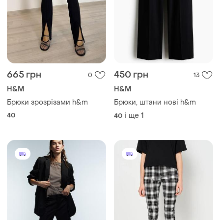
665 грн
450 грн
0
13
H&M
H&M
Брюки зрозрізами h&m
Брюки, штани нові h&m
40
і ще
1
40