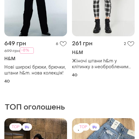
649 грн
261 грн
6
2
-8%
699 грн
H&M
H&M
Жіночі штани h&m у
клітинку з необробленим
Нові широкі брюки, брючки,
краєм 40
штани h&m. нова колекція!
40
40
ТОП оголошень
TOP
TOP