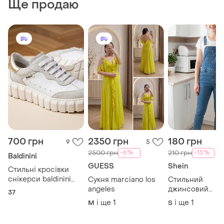
Ще продаю
700 грн
2350 грн
180 грн
9
5
-6%
-15%
2500 грн
210 грн
Baldinini
GUESS
Shein
Стильні кросівки
снікерси baldinini
Сукня marciano los
Стильний
(оригінал), 36 розмір
angeles
джинсовий
37
комбінезон від
і ще
1
і ще
1
M
S
бренду shein