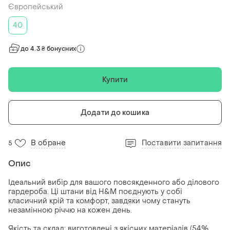
Європейський
40
до 4.3 ₴ бонусних
Купити
Додати до кошика
В обране
Поставити запитання
5
Опис
Ідеальний вибір для вашого повсякденного або ділового
гардероба. Ці штани від H&M поєднують у собі
класичний крій та комфорт, завдяки чому стануть
незамінною річчю на кожен день.
​Якість та склад: виготовлені з якісних матеріалів (54%