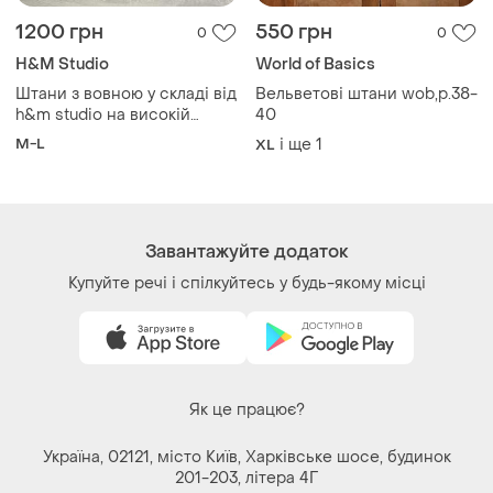
1200 грн
550 грн
0
0
H&M Studio
World of Basics
Штани з вовною у складі від
Вельветові штани wob,р.38-
h&m studio на високій
40
посадці
M-L
і ще
1
XL
Завантажуйте додаток
Купуйте речі і спілкуйтесь у будь-якому місці
Як це працює?
Україна, 02121, місто Київ, Харківське шосе, будинок
201-203, літера 4Г