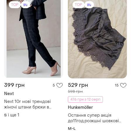
TOP
TOP
399 грн
529 грн
5
15
598 грн
Next
476 грн з 12 серп
Next 10r нові трендові
жіночі штани брюки в
Hunkemöller
клітинку низька посадка у
і ще
1
S
Остання супер акція
складі вовна шерсть базові
до11год.розкшні шовкові
трендові
ажурні у білзняному стилі з
M-L