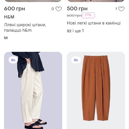
600 грн
500 грн
0
1
-17%
600 грн
H&M
Нові легкі штани в камінці
Лляні широкі штани,
палаццо h&m
і ще
1
52
M