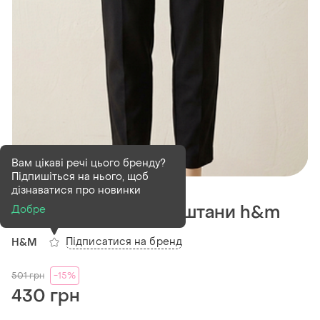
Вам цікаві речі цього бренду?
Підпишіться на нього, щоб
В наявності
1 шт
дізнаватися про новинки
Базові жіночі чорні штани h&m
Добре
Підписатися на бренд
H&M
501
грн
-15%
430 грн