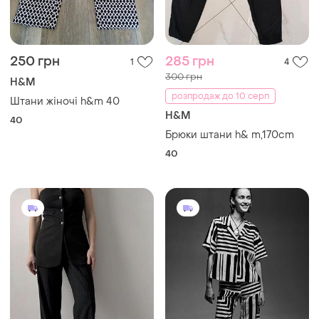
250 грн
285 грн
1
4
300 грн
H&M
розпродаж до 10 серп
Штани жіночі h&m 40
H&M
40
Брюки штани h& m,170cm
40