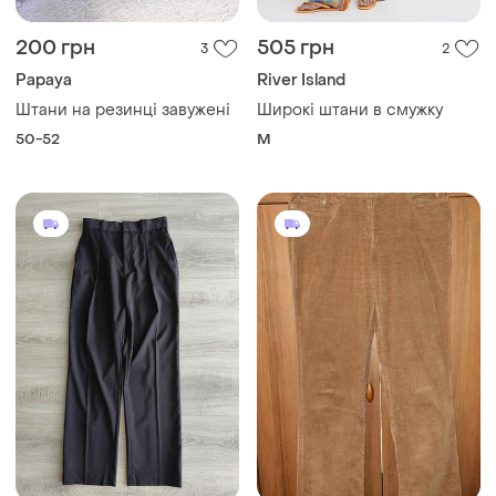
200 грн
505 грн
3
2
Papaya
River Island
Штани на резинці завужені
Широкі штани в смужку
50-52
M