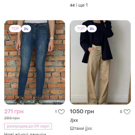
і ще
1
44
TOP
TOP
271 грн
1050 грн
1
5
285 грн
Jjxx
розпродаж до 09 серп
Штани jjxx
Нові жіночі джинси