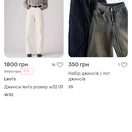
1800 грн
350 грн
16
1
-8%
1950 грн
Набір джинсів / лот
Levi's
джинсів
Джинси levi’s розмір w32 l31
25
W32