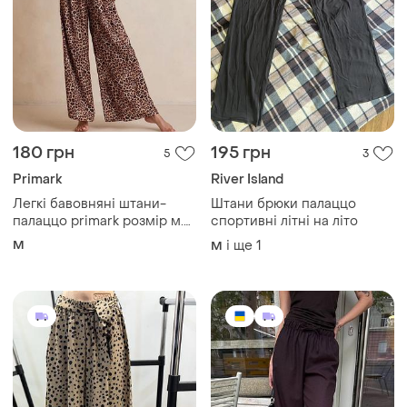
180 грн
195 грн
5
3
Primark
River Island
Легкі бавовняні штани-
Штани брюки палаццо
палаццо primark розмір м.
спортивні літні на літо
дефект!
M
і ще
1
M