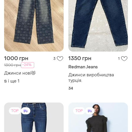
1000 грн
1350 грн
3
1
-24%
1300 грн
Redman Jeans
Джинси нові😻
Джинси виробництва
турція.
і ще
1
S
34
TOP
TOP