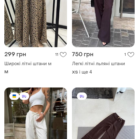
299 грн
750 грн
11
1
Широкі літні штани м
Легкі літні льляні штани
M
і ще
4
ХS