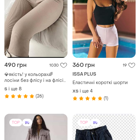
490 грн
360 грн
1030
19
ISSA PLUS
💎якість! у кольорах🌈
лосіни без флісу і на флісі
Еластичні короткі шорти
легінси штани жіночі у
і ще
8
S
і ще
4
ХS
рубчик 7169 7172
(26)
(1)
TOP
TOP