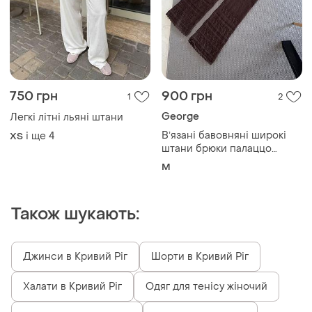
750 грн
900 грн
1
2
George
Легкі літні льяні штани
Вʼязані бавовняні широкі
і ще
4
ХS
штани брюки палаццо
вязаные широкие штаны
M
Також шукають:
Джинси в Кривий Ріг
Шорти в Кривий Ріг
Халати в Кривий Ріг
Одяг для тенісу жіночий