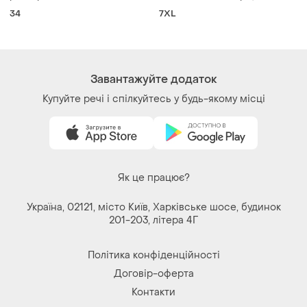
розмір 34
джинси з екошкіри, великий
розмір, батал, jd williams.
34
7XL
Завантажуйте додаток
Купуйте речі і спілкуйтесь у будь-якому місці
Як це працює?
Україна, 02121, місто Київ, Харківське шосе, будинок
201-203, літера 4Г
Політика конфіденційності
Договір-оферта
Контакти