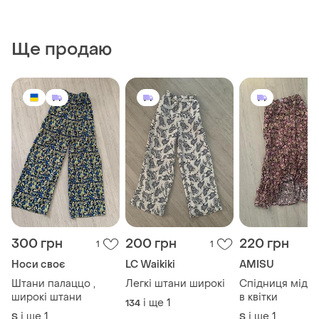
Ще продаю
300 грн
200 грн
220 грн
1
1
Носи своє
LC Waikiki
AMISU
Штани палаццо ,
Легкі штани широкі
Спідниця міді,
широкі штани
в квітки
і ще
1
134
і ще
1
і ще
1
S
S