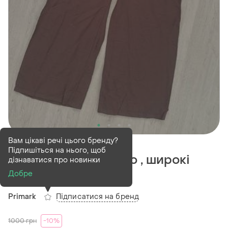
Деактивований
1 шт
Вам цікаві речі цього бренду?
Підпишіться на нього, щоб
Легкі штани палаццо , широкі
дізнаватися про новинки
літні штани
Добре
Підписатися на бренд
Primark
1000
грн
-10%