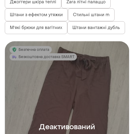
Джоггери шкіра теплі
Zara літні палаццо
Штани з ефектом утяжки
Стильні штани m
Мʼякі брюки для вагітних
Штани вантажні дубль
Безпечна оплата
Безкоштовна доставка SMART
Деактивований