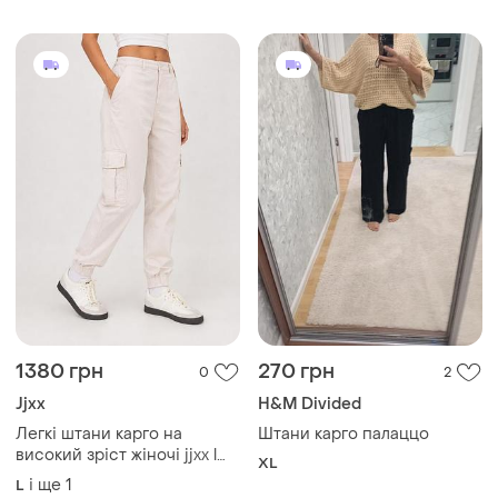
1380 грн
270 грн
0
2
Jjxx
H&M Divided
Легкі штани карго на
Штани карго палаццо
високий зріст жіночі jjxx l
XL
молочні (12345848-32)