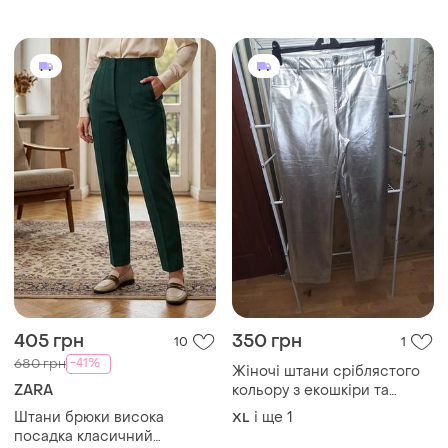
і ще
1
L
405 грн
350 грн
10
1
-41%
680 грн
Жіночі штани сріблястого
ZARA
кольору з екошкіри та
металізованим покриттям
Штани брюки висока
і ще
1
XL