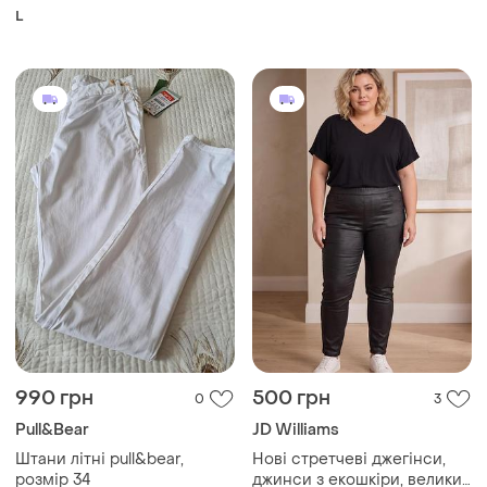
посадка класичний
повсякденний стиль
L
зеленого кольору розмір л
zara
990 грн
500 грн
0
3
Pull&Bear
JD Williams
Штани літні pull&bear,
Нові стретчеві джегінси,