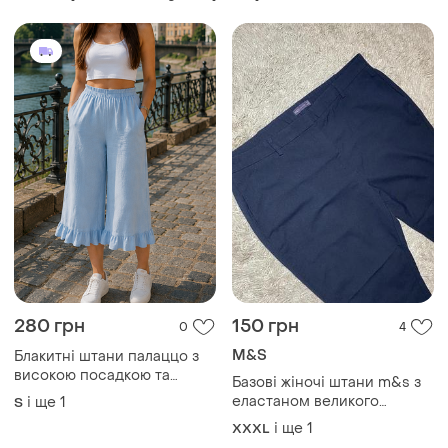
Товари від Супер-продавців
280 грн
150 грн
0
4
M&S
Блакитні штани палаццо з
високою посадкою та
Базові жіночі штани m&s з
оборками по нижньому
еластаном великого
і ще
1
S
краю
розміру
і ще
1
XXXL