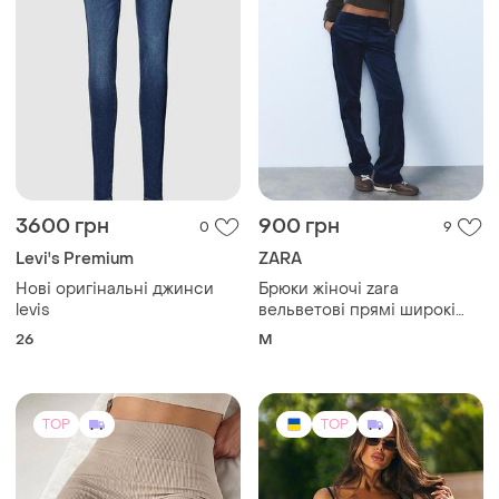
3600 грн
900 грн
0
9
Levi's Premium
ZARA
Нові оригінальні джинси
Брюки жіночі zara
levis
вельветові прямі широкі
темно-сині штани m
26
M
TOP
TOP