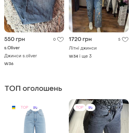
550 грн
1720 грн
0
5
s.Oliver
Літні джинси
Джинси s.oliver
і ще
3
W34
W36
ТОП оголошень
TOP
TOP