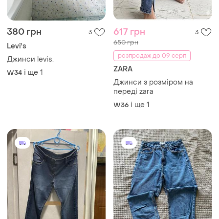
380 грн
617 грн
3
3
650 грн
Levi's
розпродаж до 09 серп
Джинси levis.
ZARA
і ще
1
W34
Джинси з розміром на
переді zara
і ще
1
W36