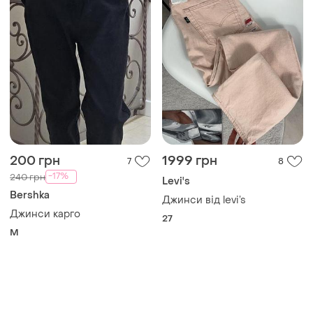
200 грн
1999 грн
7
8
-17%
240 грн
Levi's
Bershka
Джинси від levi’s
Джинси карго
27
M