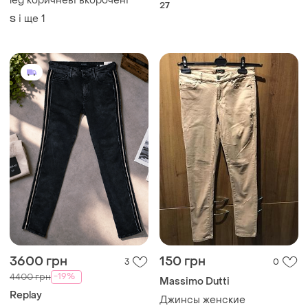
leg коричневі вкорочені
27
і ще
1
S
3600 грн
150 грн
3
0
-19%
4400 грн
Massimo Dutti
Replay
Джинсы женские