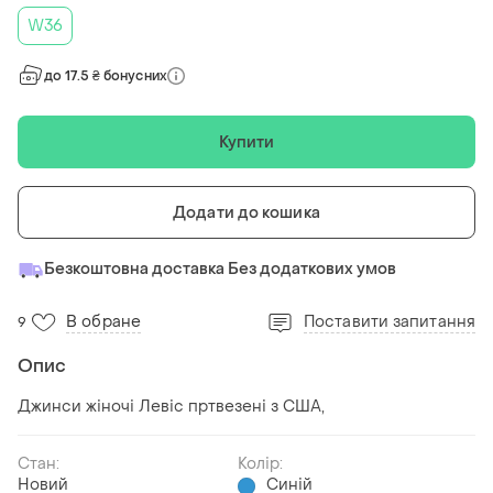
W36
до 17.5 ₴ бонусних
Купити
Додати до кошика
Безкоштовна доставка Без додаткових умов
В обране
Поставити запитання
9
Опис
Джинси жіночі Левіс пртвезені з США,
Стан:
Колір:
Новий
Синій