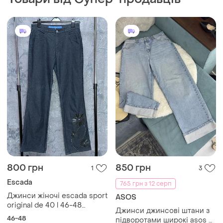
800 грн
850 грн
1
3
Escada
765 грн з 12 серп
Джинси жіночі escada sport
ASOS
original de 40 l 46-48
Джинси джинсові штани з
розмір люксовий німецький
46-48
підворотами широкі asos л