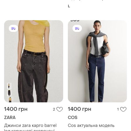
бренд темно-сині низька
30/32
посадка брюки штани
L
кльош жіночий одяг денім
1400 грн
1400 грн
2
1
ZARA
COS
Джинси zara карго barrel
Cos актуальна модель