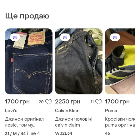
Ще продаю
1700 грн
2250 грн
1700 грн
20
11
Levi's
Calvin Klein
Puma
Джинси оригінал
Джинси чоловічі
Кросівки чолові
левіс, томму
calvin claim
puma оригінал
халфігер, кельвін
поивезені з сш
і ще
4
W32L34
46
31 / M / 44
кляйн