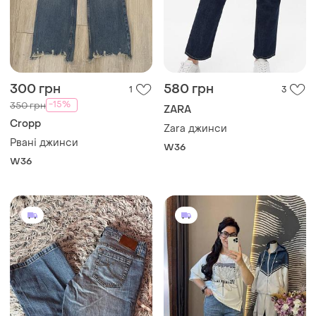
300 грн
580 грн
1
3
-15%
350 грн
ZARA
Cropp
Zara джинси
Рвані джинси
W36
W36