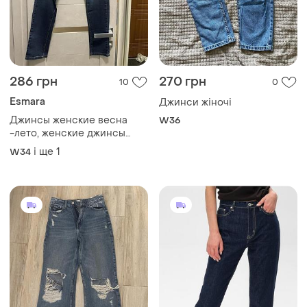
286 грн
270 грн
10
0
Esmara
Джинси жіночі
Джинсы женские весна
W36
-лето, женские джинсы
классика ,жіночі джинси
і ще
1
W34
esmara, синие джинсы