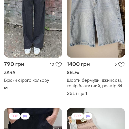
790 грн
1400 грн
10
5
ZARA
SELFx
Брюки сірого кольору
Шорти бермуди, джинсові,
колір блакитний, розмір 34
M
і ще
1
XXL
TOP
TOP