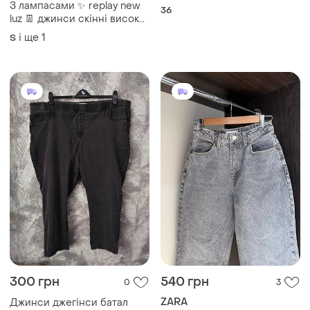
З лампасами ✨ replay new
36
luz 👖 джинси скінні висока
талія w31 l32 🔥 чорні
і ще
1
S
завужені джинси з блиском
300 грн
540 грн
0
3
ZARA
Джинси джегінси батал