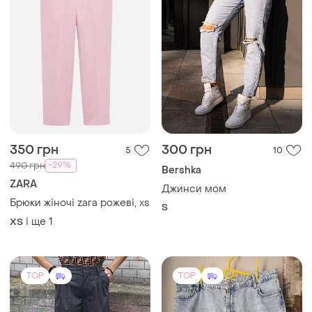
350 грн
300 грн
5
10
-29%
490 грн
Bershka
ZARA
Джинси мом
Брюки жіночі zara рожеві, xs
S
і ще
1
ХS
TOP
TOP