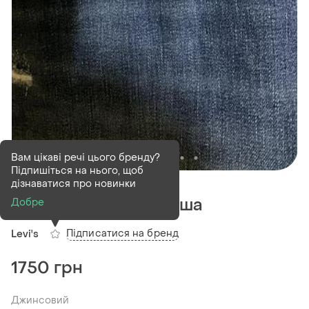
Вам цікаві речі цього бренду?
Підпишіться на нього, щоб
В наявності
1 шт
дізнаватися про новинки
Джинси чоловічі з сша
Добре
Підписатися на бренд
Levi's
1750 грн
Джинсовий