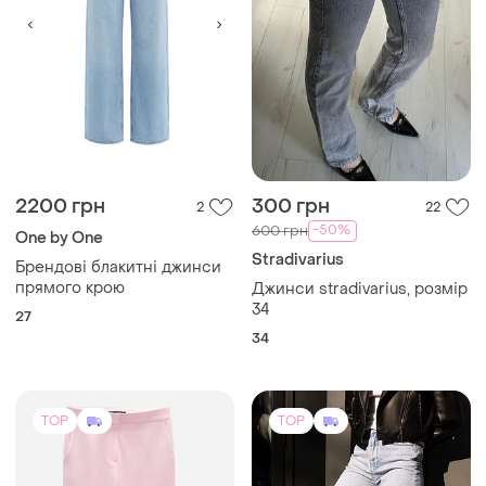
2200 грн
300 грн
2
22
-50%
600 грн
One by One
Stradivarius
Брендові блакитні джинси
прямого крою
Джинси stradivarius, розмір
34
27
34
TOP
TOP