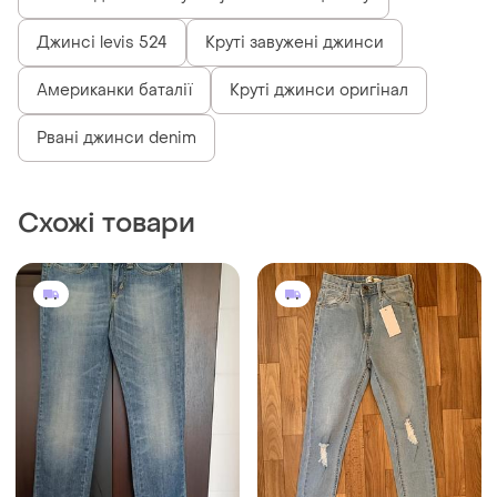
Жіночі джинси tally weijl в хмельницькому
Джинсі levis 524
Круті завужені джинси
Американки баталії
Круті джинси оригінал
Рвані джинси denim
Схожі товари