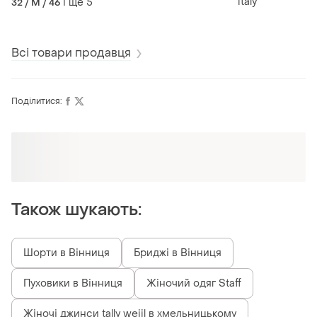
italy
і ще
5
32 / M / 46
Всі товари продавця
Поділитися:
Оформлюйте підписку SMART
Отримайте замовлення з безкоштовною
доставкою
Також шукають:
Шорти в Вінниця
Бриджі в Вінниця
Пуховики в Вінниця
Жіночий одяг Staff