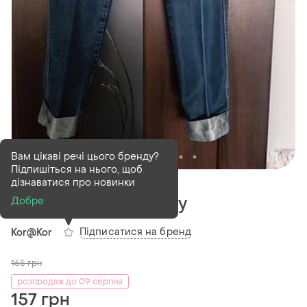
Вам цікаві речі цього бренду?
Підпишіться на нього, щоб
В наявності
1 шт
дізнаватися про новинки
Джинси kor@kor italy
Добре
Підписатися на бренд
Kor@Kor
165
грн
розпродаж до 09 серпня
157 грн