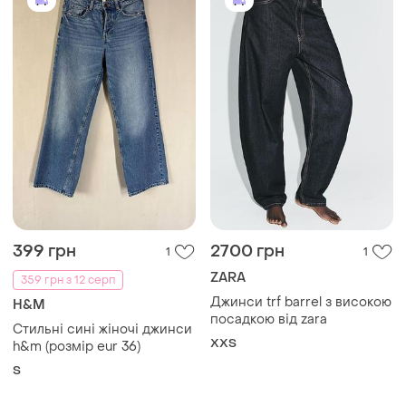
399 грн
2700 грн
1
1
ZARA
359 грн з 12 серп
Джинси trf barrel з високою
H&M
посадкою від zara
Стильні сині жіночі джинси
XХS
h&m (розмір eur 36)
S