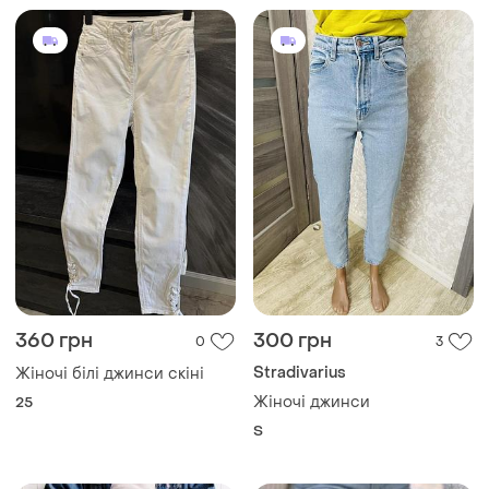
360 грн
300 грн
0
3
Stradivarius
Жіночі білі джинси скіні
Жіночі джинси
25
S