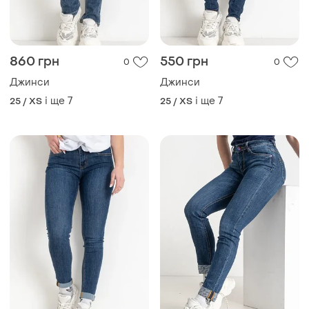
860 грн
550 грн
0
0
Джинси
Джинси
і ще
7
і ще
7
25 / XS
25 / XS