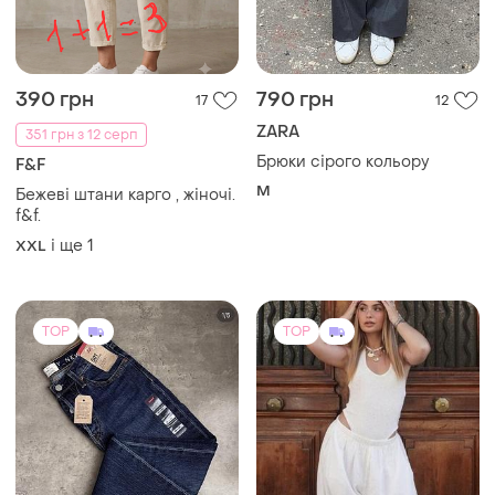
390 грн
790 грн
17
12
ZARA
351 грн з 12 серп
Брюки сірого кольору
F&F
M
Бежеві штани карго , жіночі.
f&f.
і ще
1
XXL
TOP
TOP