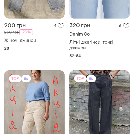
200 грн
320 грн
4
6
-20%
250 грн
Denim Co
Жіночі джинси
Літні джегінси, тонкі
джинси
28
52-54
TOP
TOP