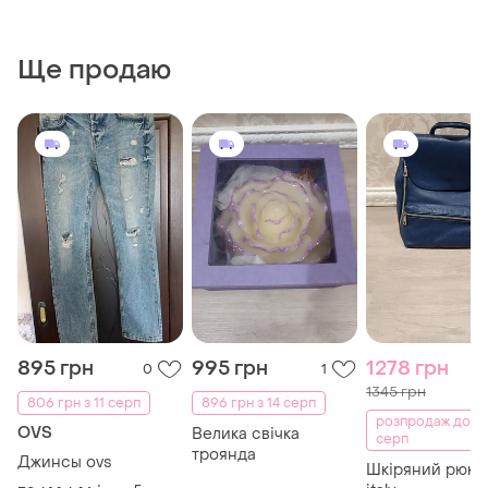
Ще продаю
895 грн
995 грн
1278 грн
0
1
1345 грн
806 грн з 11 серп
896 грн з 14 серп
розпродаж до 1
OVS
Велика свічка
серп
троянда
Джинсы ovs
Шкіряний рюкз