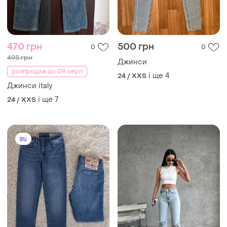
470 грн
500 грн
0
0
495 грн
Джинси
розпродаж до 09 серп
і ще
4
24 / XXS
Джинси italy
і ще
7
24 / XXS