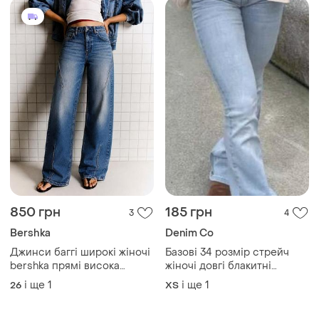
850 грн
185 грн
3
4
Bershka
Denim Co
Джинси баггі широкі жіночі
Базові 34 розмір стрейч
bershka прямі висока
жіночі довгі блакитні
посадка нові штани
джинси низька посадка
і ще
1
і ще
1
26
XS
оверсайз сині 26 / s 27 / s