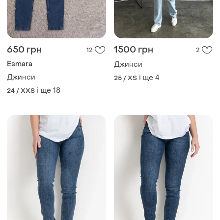
650 грн
1500 грн
12
2
Esmara
Джинси
Джинси
і ще
4
25 / XS
і ще
18
24 / XXS