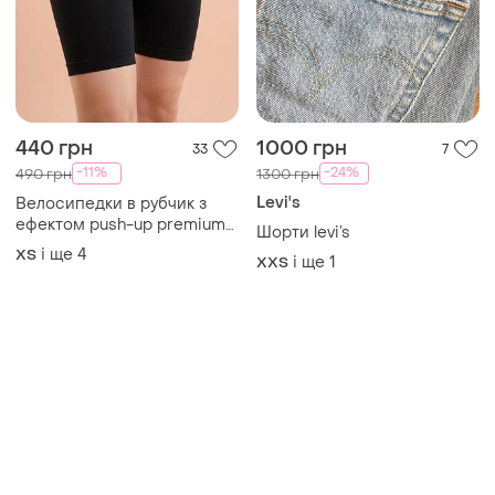
440 грн
1000 грн
33
7
-11%
-24%
490 грн
1300 грн
Levi's
Велосипедки в рубчик з
ефектом push-up premium
Шорти levi’s
💎
і ще
4
ХS
і ще
1
XХS