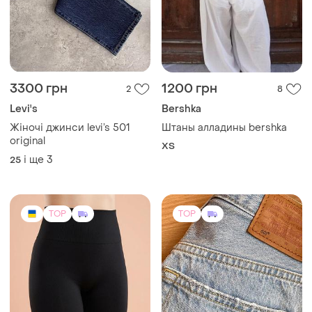
3300 грн
1200 грн
2
8
Levi's
Bershka
Жіночі джинси levi’s 501
Штаны алладины bershka
original
ХS
і ще
3
25
TOP
TOP