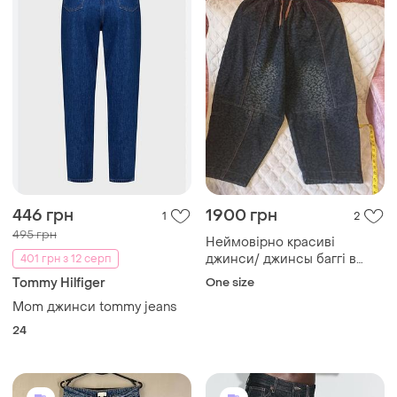
446 грн
1900 грн
1
2
495 грн
Неймовірно красиві
джинси/ джинсы баггі в
401 грн з 12 серп
леопардовий принт, розмір
Tommy Hilfiger
One size
хл- 3 хл
Mom джинси tommy jeans
24