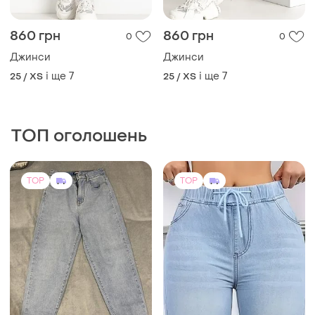
860 грн
860 грн
0
0
Джинси
Джинси
і ще
7
і ще
7
25 / XS
25 / XS
ТОП оголошень
TOP
TOP