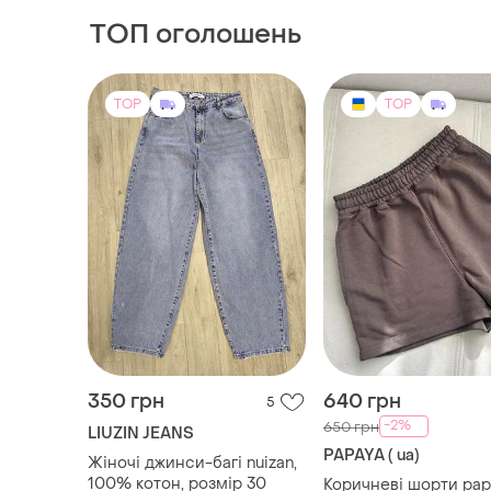
jeans
ТОП оголошень
TOP
TOP
350 грн
640 грн
5
-2%
650 грн
LIUZIN JEANS
PAPAYA ( ua)
Жіночі джинси-багі nuizan,
100% котон, розмір 30
Коричневі шорти pap