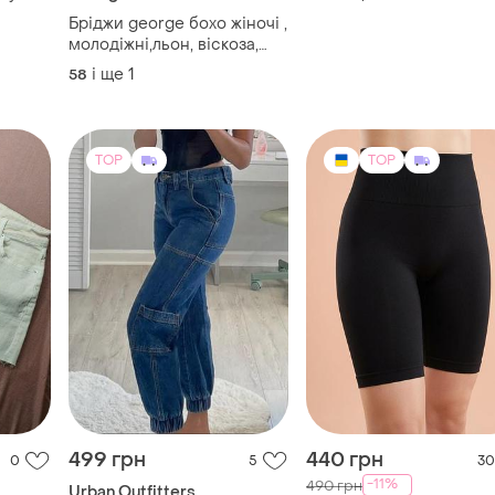
Бріджи george бохо жіночі ,
молодіжні,льон, віскоза,
великий розмір, літо.
і ще
1
58
TOP
TOP
499 грн
440 грн
0
5
30
-11%
490 грн
Urban Outfitters