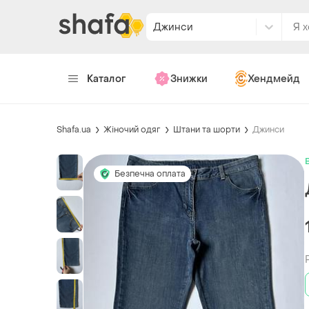
Джинси
Каталог
Знижки
Хендмейд
Shafa.ua
Жіночий одяг
Штани та шорти
Джинси
Безпечна оплата