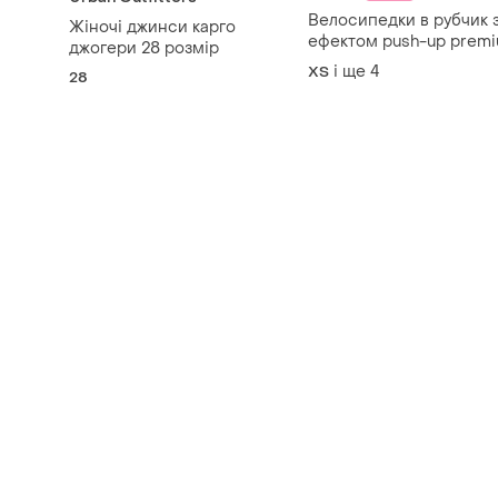
Велосипедки в рубчик 
Жіночі джинси карго
ефектом push-up prem
джогери 28 розмір
💎
і ще
4
ХS
28