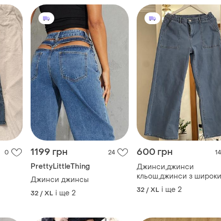
1199 грн
600 грн
0
24
14
PrettyLittleThing
Джинси,джинси
кльош,джинси з широк
Джинси джинсы
штанами
і ще
2
32 / XL
і ще
2
32 / XL