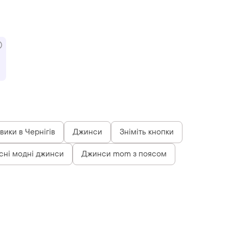
вики в Чернігів
Джинси
Зніміть кнопки
сні модні джинси
Джинси mom з поясом