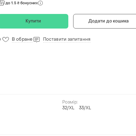
до 1.5 ₴ бонусних
Купити
Додати до кошика
В обране
Поставити запитання
0
Розмір:
32/XL
33/XL