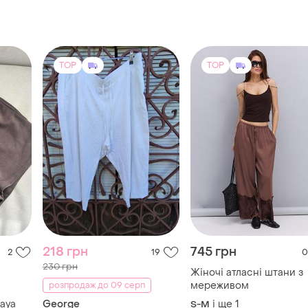
TOP
TOP
218 грн
745 грн
2
19
0
230 грн
Жіночі атласні штани з
мереживом
розпродаж до 09 серп
aya
George
і ще
1
S-M