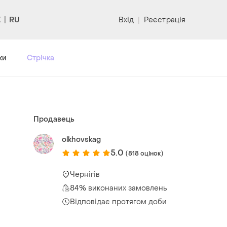
RU
Вхід
|
Реєстрація
ки
Стрічка
Продавець
olkhovskag
5.0
(818 оцінок)
Чернігів
84% виконаних замовлень
Відповідає протягом доби