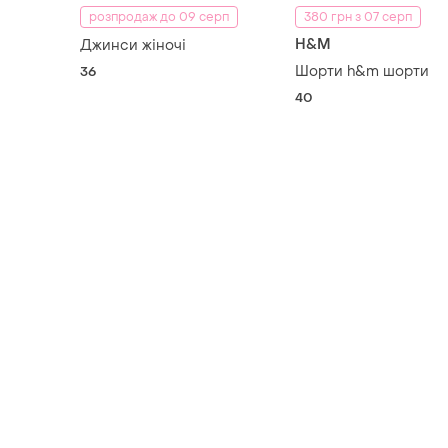
розпродаж до 09 серп
380 грн з 07 серп
H&M
Джинси жіночі
Шорти h&m шорти
36
40