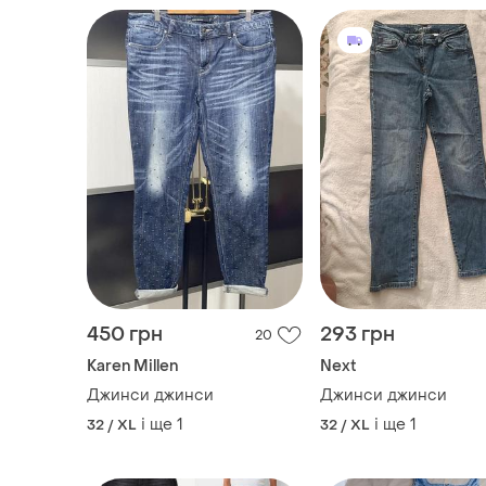
450 грн
293 грн
20
Karen Millen
Next
Джинси джинси
Джинси джинси
і ще
1
і ще
1
32 / XL
32 / XL