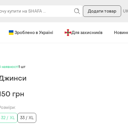
Додати товар
Зроблено в Україні
Для захисників
Новин
В наявності
1 шт
Джинси
150 грн
Розміри:
32 / XL
33 / XL