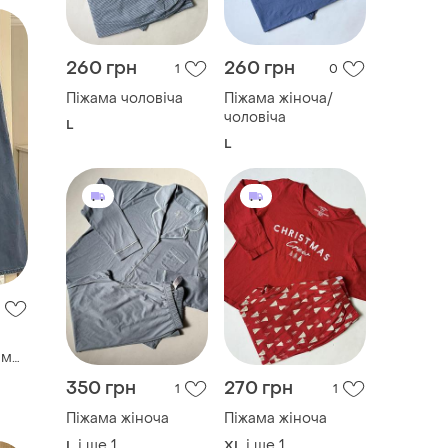
260 грн
260 грн
1
0
Піжама чоловіча
Піжама жіноча/
чоловіча
L
L
ими
350 грн
270 грн
1
1
Піжама жіноча
Піжама жіноча
і ще
1
і ще
1
L
XL