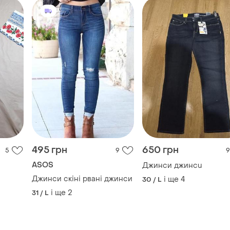
495 грн
650 грн
5
9
9
ASOS
Джинси джинсu
Джинси скіні рвані джинси
і ще
4
30 / L
і ще
2
31 / L