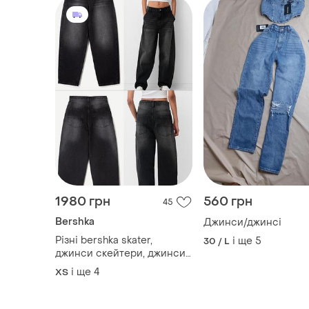
1980 грн
560 грн
45
Bershka
Джинси/джинсі
Різні bershka skater,
і ще
5
30 / L
джинси скейтери, джинси
skater, джинси baggy,
і ще
4
XS
трендові джинси, широкі
джинси, оверсайз джинси,
джинси bershka, skater