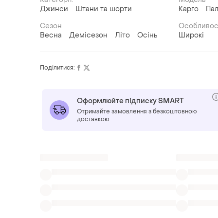
Джинси
Штани та шорти
Карго
Па
Сезон
Особливос
Весна
Демісезон
Літо
Осінь
Широкі
Поділитися:
Оформлюйте підписку SMART
Отримайте замовлення з безкоштовною
доставкою
Також шукають:
Шорти
Бриджі
Пуховики
Одяг
Д
Джинси низькі посадка
Фракоміна джинси