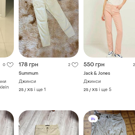
lein
і ще
1
і ще
5
25 / XS
25 / XS
100 грн
313 грн
4
2
0
330 грн
-34%
150 грн
ZARA
розпродаж до 09 серп