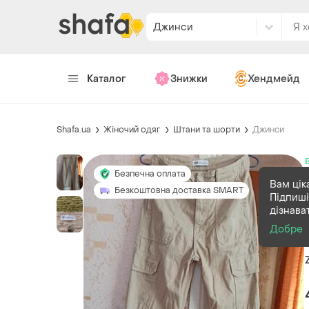
Джинси
Каталог
Знижки
Хендмейд
Shafa.ua
Жіночий одяг
Штани та шорти
Джинси
Безпечна оплата
Вам цік
Безкоштовна доставка SMART
Підпиші
дізнава
Добре