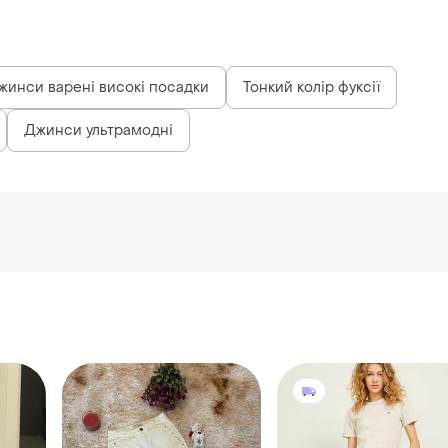
178 грн
550 грн
0
2
2
Summum
Jack & Jones
ани
Джинси
Джинси