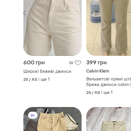
брюки джинси calvin k
і ще
1
25 / XS
280 грн
100 грн
1
-7%
-34%
300 грн
150 грн
ZARA
Джинси