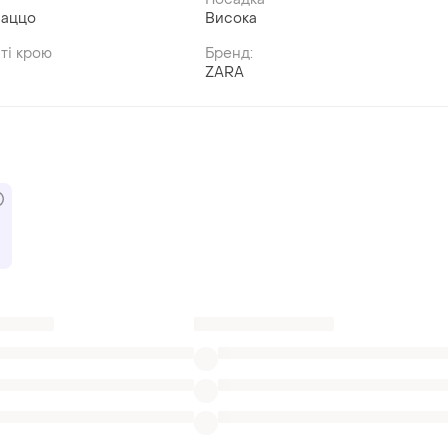
лаццо
Висока
ті крою
Бренд:
ZARA
жинси варені високі посадки
Тонкий колір фуксії
Джинси ультрамодні