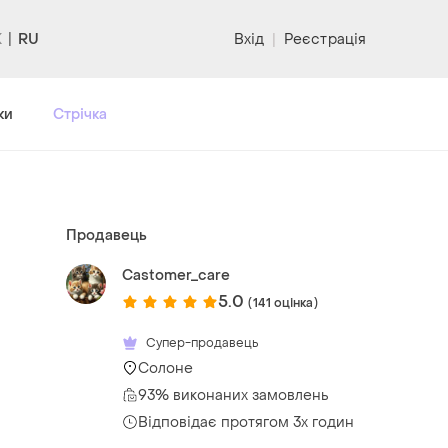
RU
Вхід
|
Реєстрація
ки
Стрічка
Продавець
Castomer_care
5.0
(141 оцінка)
Супер-продавець
Солоне
93% виконаних замовлень
Відповідає протягом 3х годин