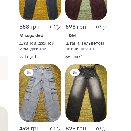
558 грн
598 грн
0
0
Missguided
H&M
Джинси, джинси
Штани, вельветові
мом, джинси
штани, штани
прямого крою
палаццо, труби,
і ще
1
і ще
1
27
36
широкі, wide leg
498 грн
828 грн
0
0