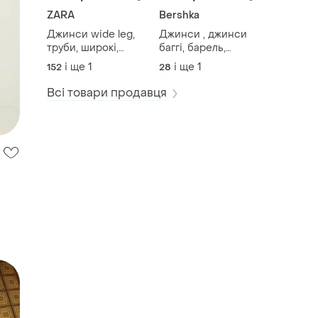
ZARA
Bershka
Джинси wide leg,
Джинси , джинси
труби, широкі,
баггі, барель,
прямі , палаццо
балони
і ще
1
і ще
1
152
28
Всі товари продавця