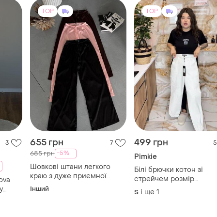
655 грн
499 грн
3
7
5
-5%
685 грн
Pimkie
Шовкові штани легкого
Білі брючки котон зі
краю з дуже приємної
стрейчем розмір
ova
тканини
повномірна с
у
Інший
і ще
1
S