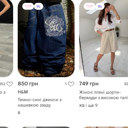
850 грн
749 грн
352
1
32
H&M
о з
Жіночі лляні шорти-
бермуди з високою тал
Темно-сині джинси з
та кишенями | 42–60
нашивкою ззаду.
і ще
9
ХS
розмір | чорні, бежеві,
S
молочні
TOP
TOP