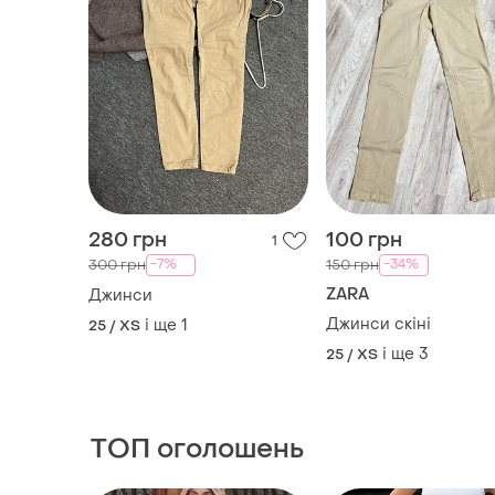
Джинси скіні
і ще
1
25 / XS
і ще
3
25 / XS
ТОП оголошень
TOP
TOP