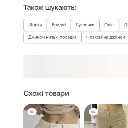
Схожі товари
600 грн
399 грн
26
Calvin Klein
Широкі бежеві джинси
Вельветові прямі шт
і ще
1
25 / XS