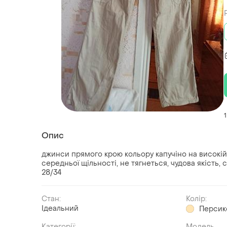
1
Опис
джинси прямого крою кольору капучіно на високій
середньої щільності, не тягнеться, чудова якість,
28/34
Стан:
Колір:
Ідеальний
Персик
Категорії:
Модель