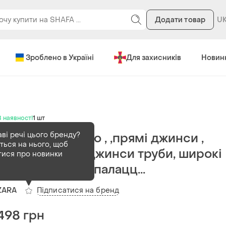
Додати товар
Зроблено в Україні
Для захисників
Новин
В наявності
1 шт
аві речі цього бренду?
Джинси палаццо , ,прямі джинси ,
ться на нього, щоб
джинси карго, джинси труби, широкі
тися про новинки
джинси , штани палацц...
Підписатися на бренд
ZARA
498 грн