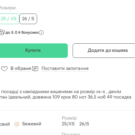
Розміри:
25 / XS
26 / S
до 5.0 ₴ бонусних
Купити
Додати до кошика
В обране
Поставити запитання
 посадці з накладними кишенями на розмір xs-s , денім
 стан ідеальний, довжина 109 крок 80 нот 36,5 ноб 49 посадка
Розмір:
Бежевий
25/XS
26/S
овий
Посадка