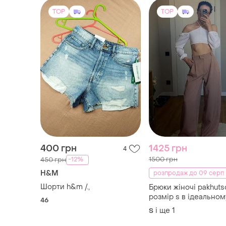
400 грн
1425 грн
4
1500 грн
-12%
450 грн
H&M
розпродаж до 09 серп
Шорти h&m /.,
Брюки жіночі pakhuts
розмір s в ідеальном
46
стані
і ще
1
S