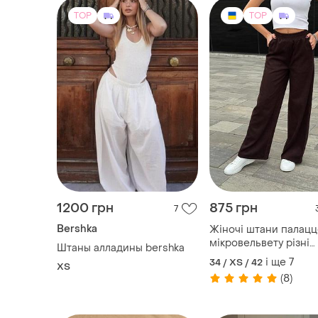
1200 грн
875 грн
7
Bershka
Жіночі штани палацц
мікровельвету різні
Штаны алладины bershka
кольори 42-56 xs-4xl
і ще
7
34 / XS / 42
ХS
(8)
TOP
TOP