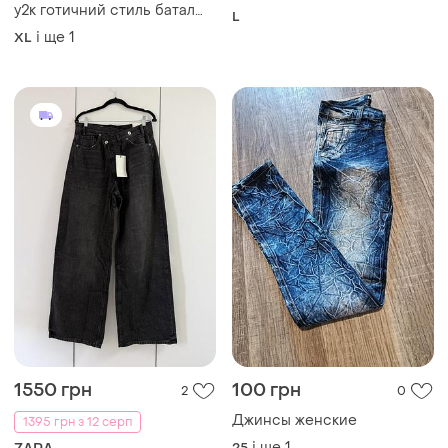
трансформери columbia
Актуальні трендові джинси
у2к готичний стиль батал
L
plus size shein uk 16 xxл 42
і ще
1
XL
🔥🔥🔥
1550 грн
100 грн
2
0
Джинсы женские
1395 грн з 12 серп