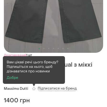
Деактивований
1 шт
Вам цікаві речі цього бренду?
Джинси жіночі desigual з міккі
Підпишіться на нього, щоб
маусом
дізнаватися про новинки
Добре
(1)
Підписатися на бренд
Massimo Dutti
1400 грн