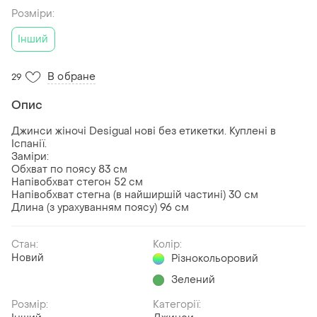
Розміри:
Інший
В обране
29
Опис
Джинси жіночі Desigual нові без етикетки. Куплені в
Іспанії.
Заміри:
Обхват по поясу 83 см
Напівобхват стегон 52 см
Напівобхват стегна (в найширшій частині) 30 см
Длина (з урахуванням поясу) 96 см
Стан:
Колір:
Новий
Різнокольоровий
Зелений
Розмір:
Категорії: