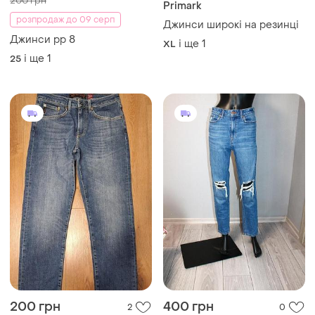
200 грн
Primark
розпродаж до 09 серп
Джинси широкі на резинці
Джинси рр 8
і ще
1
XL
і ще
1
25