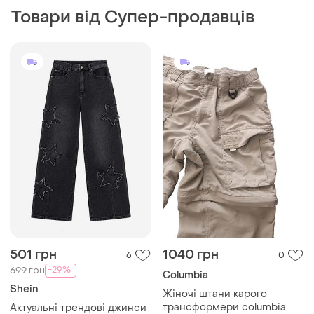
Товари від Супер-продавців
501 грн
1040 грн
6
0
-29%
699 грн
Columbia
Shein
Жіночі штани карого