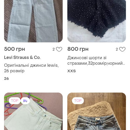
500 грн
800 грн
2
2
Levi Strauss & Co.
Джинсові шорти зі
стразами,32розмір,чорний
Оригінальні джинси lewis,
колір,ідеальний стан
26 розмір
XХS
26
TOP
TOP