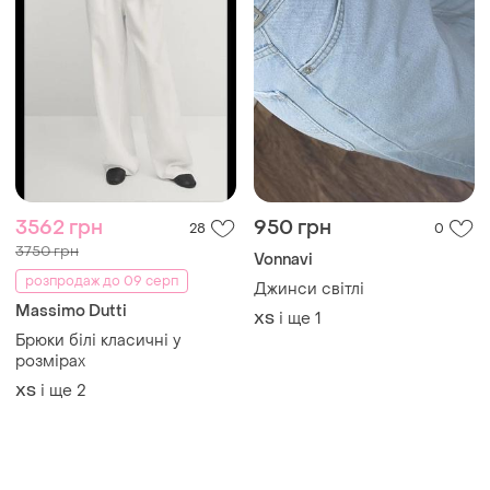
3562 грн
950 грн
28
0
3750 грн
Vonnavi
розпродаж до 09 серп
Джинси світлі
Massimo Dutti
і ще
1
XS
Брюки білі класичні у
розмірах
і ще
2
ХS