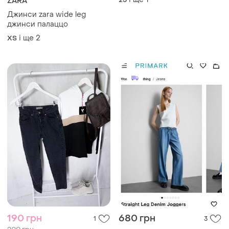
і ще
1
25
ZARA
Джинси zara wide leg
джинси палаццо
і ще
2
XS
190 грн
680 грн
1
3