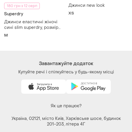
200 грн
400 грн
2
0
Джинси new look
180 грн з 12 серп
XS
Superdry
Джинси еластичні жіночі
сині slim superdry, розмір
m.
M
Завантажуйте додаток
Купуйте речі і спілкуйтесь у будь-якому місці
Як це працює?
Україна, 02121, місто Київ, Харківське шосе, будинок
201-203, літера 4Г