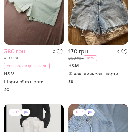
380 грн
170 грн
0
9
400 грн
-15%
200 грн
H&M
розпродаж до 10 серп
H&M
Жіночі джинсові шорти
Шорти h&m шорти
38
40
TOP
TOP