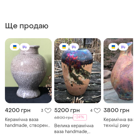
Ще продаю
4200 грн
5200 грн
3800 грн
3
4
-24%
6800 грн
Керамічна ваза
Керамічна ваза
handmade, створена
техніці раку
Велика керамічна
в техніці раку
ваза handmade,
створена в техніці