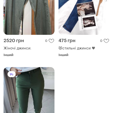
2520 грн
475 грн
0
0
Жіночі джинси.
😻стильні джинси 💖
Інший
Інший