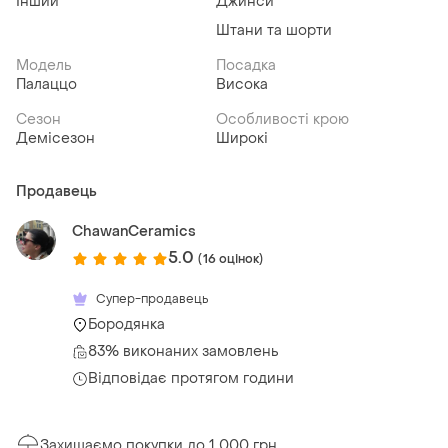
Інший
Джинси
Штани та шорти
Модель
Посадка
Палаццо
Висока
Сезон
Особливості крою
Демісезон
Широкі
Продавець
ChawanCeramics
5.0
(16 оцінок)
Супер-продавець
Бородянка
83% виконаних замовлень
Відповідає протягом години
Захищаємо покупки до 1 000 грн