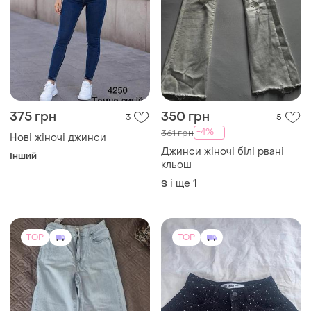
375 грн
350 грн
3
5
-4%
361 грн
Нові жіночі джинси
Джинси жіночі білі рвані
Інший
кльош
і ще
1
S
TOP
TOP