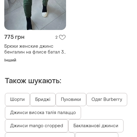
775 грн
2
Брюки женские джинс
бенгалин на флисе батал 3
цвета 50-52;54-56 sin2004-
Інший
1859tве
Також шукають:
Шорти
Бриджі
Пуховики
Одяг Burberry
Джинси висока талія палаццо
Джинси mango cropped
Баклажанові джинси