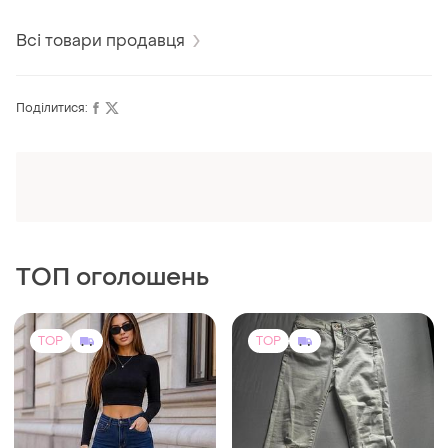
раку
Всі товари продавця
Поділитися:
Оформлюйте підписку SMART
Отримайте замовлення з безкоштовною
доставкою
ТОП оголошень
TOP
TOP