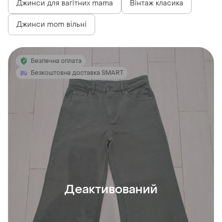
Джинси для вагітних mama
Вінтаж класика
Джинси mom вільні
Безпечна оплата
Безкоштовна доставка SMART
Деактивований