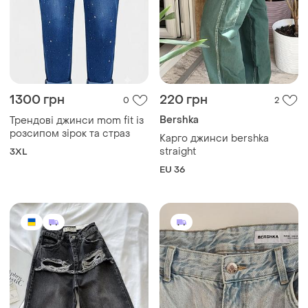
1300 грн
220 грн
0
2
Bershka
Трендові джинси mom fit із
розсипом зірок та страз
Карго джинси bershka
straight
3XL
EU 36