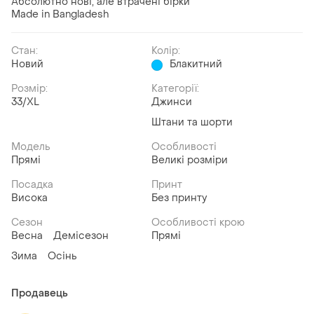
Абсолютно нові, але втрачені бірки
Made in Bangladesh
Стан:
Колір:
Новий
Блакитний
Розмір:
Категорії:
33/XL
Джинси
Штани та шорти
Модель
Особливості
Прямі
Великі розміри
Посадка
Принт
Висока
Без принту
Сезон
Особливості крою
Весна
Демісезон
Прямі
Зима
Осінь
Продавець