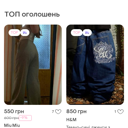
ТОП оголошень
TOP
TOP
550 грн
850 грн
7
1
-9%
600 грн
H&M
Miu Miu
Темно-сині джинси з