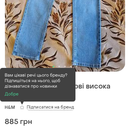
В наявності
1 шт
Вам цікаві речі цього бренду?
Підпишіться на нього, щоб
Джинси h&m w33 нові висока
дізнаватися про новинки
посадка high waist
Добре
Підписатися на бренд
H&M
885 грн