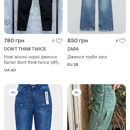
780 грн
850 грн
0
4
DON'T THINK TWICE
ZARA
Нові жіночі чорні джинси
Джинси труби zara
батал don't think twice (dtt)
EU 28
ellie 60 розмір (uk 24)
UA 60
британський бренд
преміального мас-маркету
жіночий одяг денім скіні