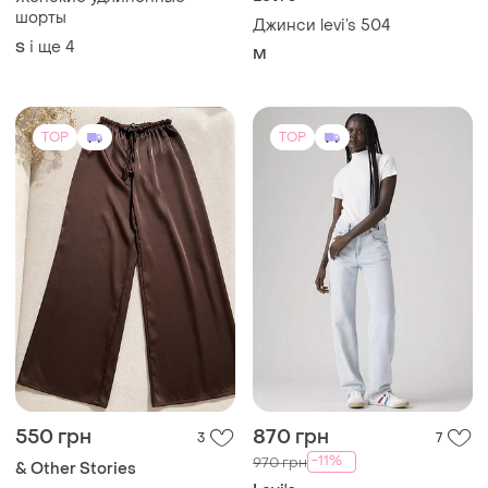
шорты
Джинси levi’s 504
і ще
4
S
M
TOP
TOP
550 грн
870 грн
3
7
-11%
970 грн
& Other Stories