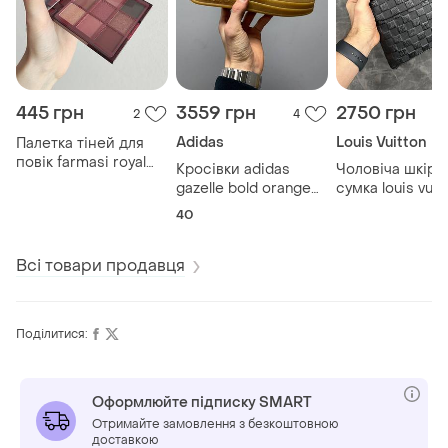
445 грн
3559 грн
2750 грн
2
4
Adidas
Louis Vuitton
Палетка тіней для
повік farmasi royal
Кросівки adidas
Чоловіча шкіря
cherry
gazelle bold orange
сумка louis vuit
кроссовки
40
Всі товари продавця
Поділитися:
Оформлюйте підписку SMART
Отримайте замовлення з безкоштовною
доставкою