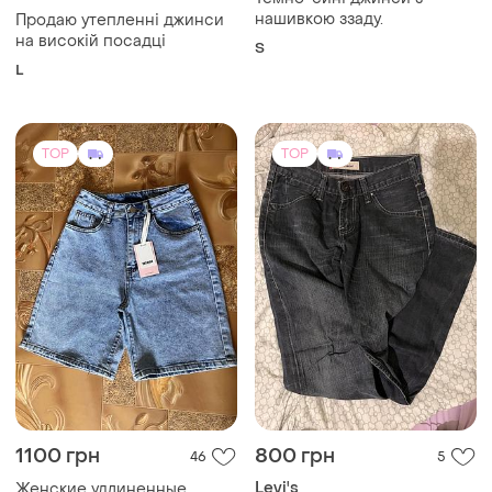
нашивкою ззаду.
Продаю утепленні джинси
на високій посадці
S
L
TOP
TOP
1100 грн
800 грн
46
5
Levi's
Женские удлиненные