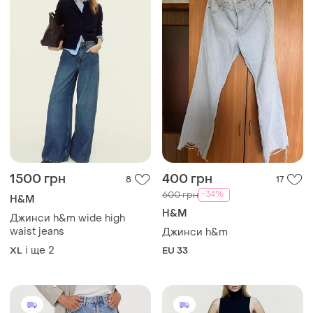
1500 грн
400 грн
8
17
-34%
600 грн
H&M
H&M
Джинси h&m wide high
waist jeans
Джинси h&m
і ще
2
XL
EU 33