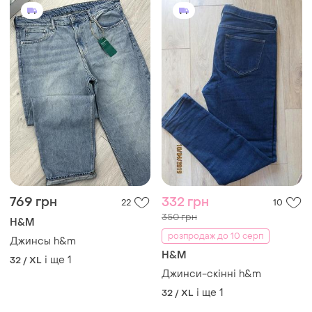
769 грн
332 грн
22
10
350 грн
H&M
розпродаж до 10 серп
Джинсы h&m
H&M
і ще
1
32 / XL
Джинси-скінні h&m
і ще
1
32 / XL