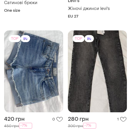
Levi's
Сатинові брюки
Жіночі джинси levi's
One size
EU 27
TOP
TOP
420 грн
280 грн
0
1
-7%
-7%
450 грн
300 грн