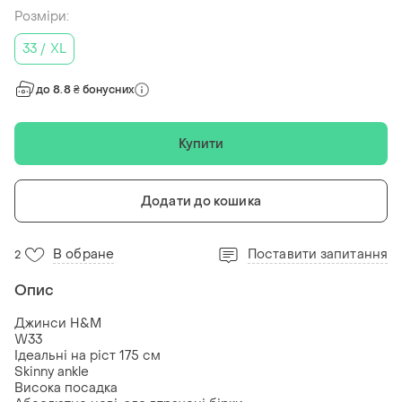
Розміри:
33 / XL
до 8.8 ₴ бонусних
Купити
Додати до кошика
В обране
Поставити запитання
2
Опис
Джинси H&M
W33
Ідеальні на ріст 175 см
Skinny ankle
Висока посадка