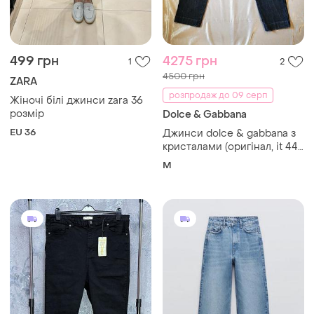
499 грн
4275 грн
1
2
4500 грн
ZARA
розпродаж до 09 серп
Жіночі білі джинси zara 36
розмір
Dolce & Gabbana
EU 36
Джинси dolce & gabbana з
кристалами (оригінал, it 44
/ m) ✨ archive y2k
M