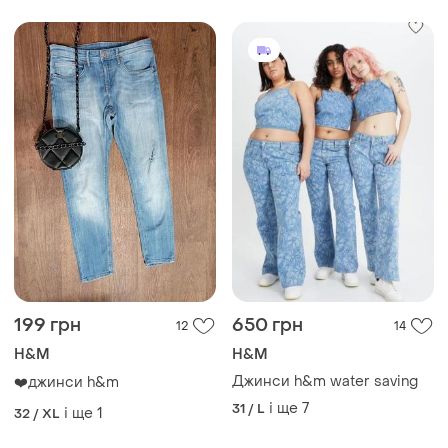
199 грн
650 грн
12
14
H&M
H&M
Джинси h&m water saving
❤️джинси h&m
і ще
7
31 / L
і ще
1
32 / XL