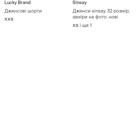
Lucky Brand
Sinsay
Джинсові шорти
Джинси sinsay, 32 розмір,
заміри на фото. нові.
XХS
і ще
1
XS