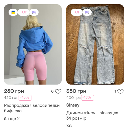
250 грн
350 грн
0
1
-45%
-13%
450 грн
400 грн
Sinsay
Распродажа !!велосипедки
бифлекс
Джинси жіночі , sinsay ,xs
34 розмір
і ще
2
S
XS
TOP
TOP