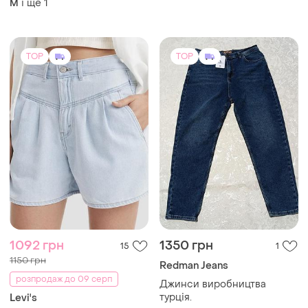
1092 грн
1350 грн
15
1
1150 грн
Redman Jeans
розпродаж до 09 серп
Джинси виробництва
турція.
Levi's
34
Шорти levi’s
38