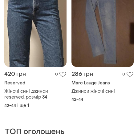
420 грн
286 грн
0
0
Reserved
Marc Lauge Jeans
Жіночі сині джинси
Джинси жіночі сині
reserved, розмір 34
42-44
і ще
1
42-44
ТОП оголошень
TOP
TOP