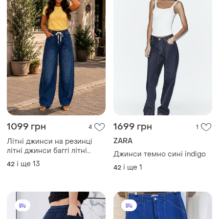
1099 грн
1699 грн
4
1
ZARA
Літні джинси на резинці
літні джинси баггі літні
Джинси темно сині indigo
джинси палаццо літні
і ще
13
42
і ще
1
42
джинси вільного крою літні
джинсі сині джинси темно
сині джинси