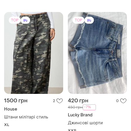
1500 грн
420 грн
2
0
-7%
450 грн
House
Lucky Brand
Штани мілітарі стиль
Джинсові шорти
XL
XХS
TOP
TOP