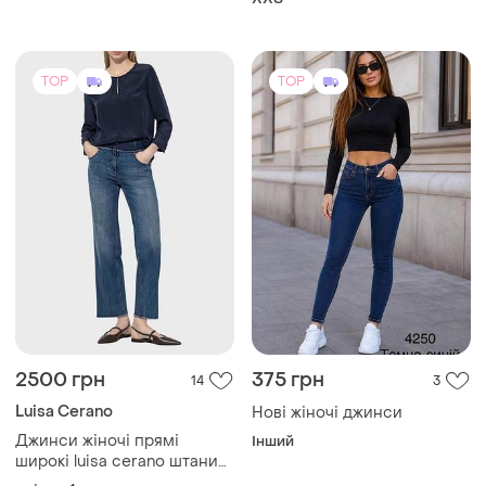
2500 грн
375 грн
14
3
Luisa Cerano
Нові жіночі джинси
Джинси жіночі прямі
Інший
широкі luisa cerano штани
джинсові вкорочені
і ще
1
M
преміум бренд 28 / m 29 /
m
TOP
TOP