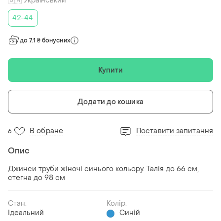
🇺🇦 Український
42-44
до 7.1 ₴ бонусних
Купити
Додати до кошика
В обране
Поставити запитання
6
Опис
Джинси труби жіночі синього кольору. Талія до 66 см,
стегна до 98 см
Стан:
Колір:
Ідеальний
Синій