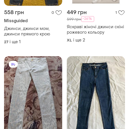
і ще
2
XL
і ще
1
27
300 грн
150 грн
0
0
Rocca Woman Jeans
Джинси стрейчеві
європейський 12
Д ж и н с и