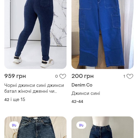
959 грн
200 грн
0
1
Denim Co
Чорні джинси сині джинси
батал жіночі дженні чи
Джинси сині
джинси великого розміру
і ще
15
42
42-44
джинси скінні батал
джинси великого розміру
джинси батал