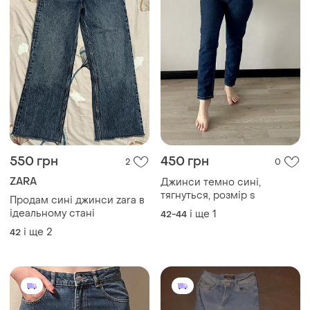
550 грн
450 грн
2
0
ZARA
Джинси темно сині,
тягнуться, розмір s
Продам сині джинси zara в
ідеальному стані
і ще
1
42-44
і ще
2
42