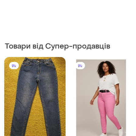
Товари від Супер-продавців
558 грн
449 грн
0
1
-26%
599 грн
Missguided
Яскраві жіночі джинси скіні
Джинси, джинси мом,
рожевого кольору
джинси прямого крою