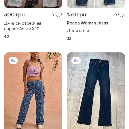
40
32
1200 грн
500 грн
2
5
Damson Madder
Levi's
Джинси damson madder
Женские джинсы клеш levis
L
26