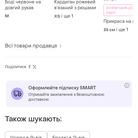
Боді червоне на
Кардиган рожевий
довгий рукав
вʼязаний з рюшами
розпродаж до 1
серп
M
і ще
1
ХS
Прикраса на ш
і ще
1
35 см
Всі товари продавця
Поділитися:
Оформлюйте підписку SMART
Отримайте замовлення з безкоштовною
доставкою
Також шукають:
Шорти в Львів
Бриджі в Львів