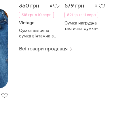
350 грн
579 грн
4
0
315 грн з 10 серп
521 грн з 11 серп
Vintage
Сумка нагрудна
тактична сумка-
Сумка шкіряна
честрінг з
сумка вінтажна з
регульованими
дефектом свиочка
лямками
ретро
Всі товари продавця