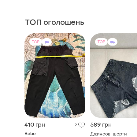
і ще
1
25
джинси
ТОП оголошень
TOP
TOP
410 грн
589 грн
2