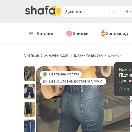
Джинси
Каталог
Знижки
Хендмейд
Shafa.ua
Жіночий одяг
Штани та шорти
Джинси
Вам ц
Безпечна оплата
Підпи
дізна
Безкоштовна доставка SMART
Добр