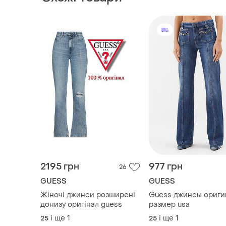
Схожі товари
2195 грн
977 грн
26
GUESS
GUESS
Жіночі джинси розширені
Guess джинсы ориги
донизу оригінал guess
размер usa