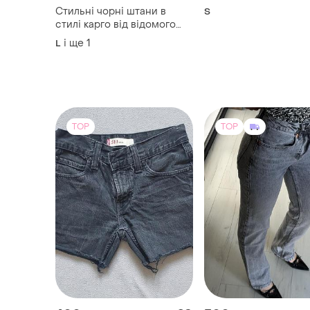
Bebe
Джинсові шорти
Стильні чорні штани в
S
стилі карго від відомого
американського бренду
і ще
1
L
bebe (лінійка bebe plus).
відмінна якість,
виробництво - туреччина.
TOP
TOP