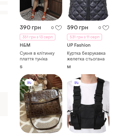
390 грн
590 грн
0
0
351 грн з 13 серп
531 грн з 11 серп
H&M
UP Fashion
Сукня в клітинку
Куртка безрукавка
плаття туніка
желетка стьогана
S
M