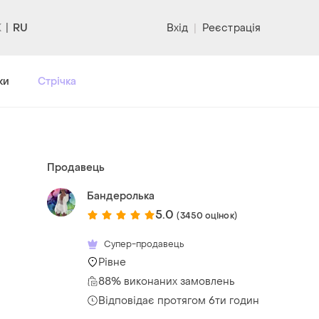
RU
Вхід
|
Реєстрація
ки
Стрічка
Продавець
Бандеролька
5.0
(3450 оцінок)
Супер-продавець
Рівне
88% виконаних замовлень
Відповідає протягом 6ти годин