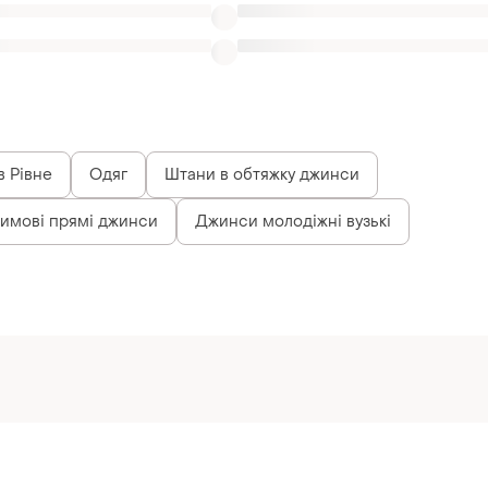
в Рівне
Одяг
Штани в обтяжку джинси
имові прямі джинси
Джинси молодіжні вузькі