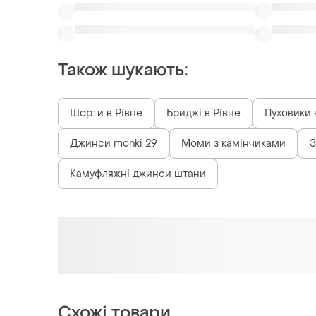
Також шукають:
Шорти в Рівне
Бриджі в Рівне
Пуховики 
Джинси monki 29
Моми з камінчиками
З
Камуфляжні джинси штани