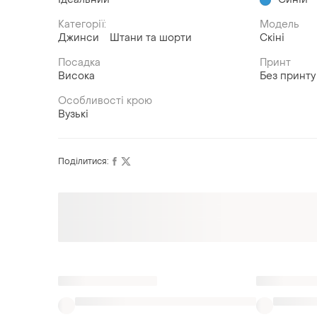
Категорії:
Модель
Джинси
Штани та шорти
Скіні
Посадка
Принт
Висока
Без принту
Особливості крою
Вузькі
Поділитися:
Оформлюйте підписку SMART
Отримайте замовлення з безкоштовною
доставкою