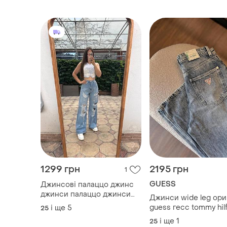
і ще
1
і ще
1
25
25
1299 грн
2195 грн
1
GUESS
Джинсові палаццо джинс
джинси палаццо джинси
Джинси wide leg ори
баггі джинси з розрізами
guess гесс tommy hilf
і ще
5
25
трендові джинси широкі
zara mango