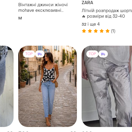
Vintage
ZARA
Вінтажні джинси жіночі
mohave ексклюзивні
Літній розпродаж шорт
широкі штани багі ( baggy
🔥 розміри від 32-40
M
tapered ) y2k розмір m
і ще
4
32
(1)
TOP
TOP