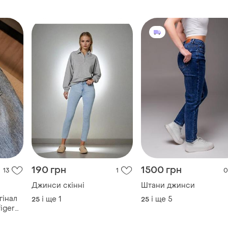
і ще
1
25
190 грн
1500 грн
13
1
0
Джинси скінні
Штани джинси
гінал
і ще
1
і ще
5
25
25
iger