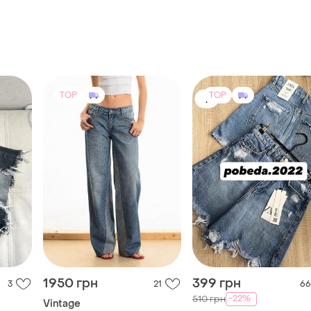
TOP
TOP
1950 грн
399 грн
3
21
66
-22%
510 грн