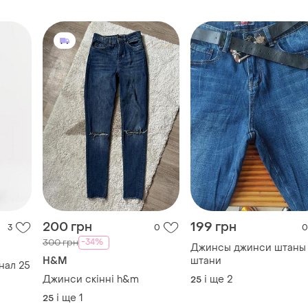
200 грн
199 грн
3
0
0
-34%
300 грн
Джинсы джинси штаны
H&M
штани
нал 25
Джинси скінні h&m
і ще
2
25