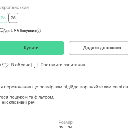
Європейський
25
26
до 4.9 ₴ бонусних
Купити
Додати до кошика
В обране
Поставити запитання
0
ля переконання що розмір вам підійде порівняйте заміри зі с
йтеся пошуком та фільтром.
ексклюзивні речі.
Розмір:
25
26