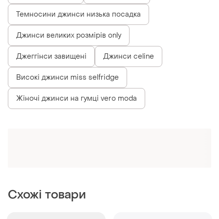
1695 грн
1699 грн
35
20
ZARA
ZARA
Джинси zara wide leg xxs,
Джинси zara wide leg xxs,
xs, s, m, l, xl
xs, s, m
і ще
6
і ще
3
XХS
XХS