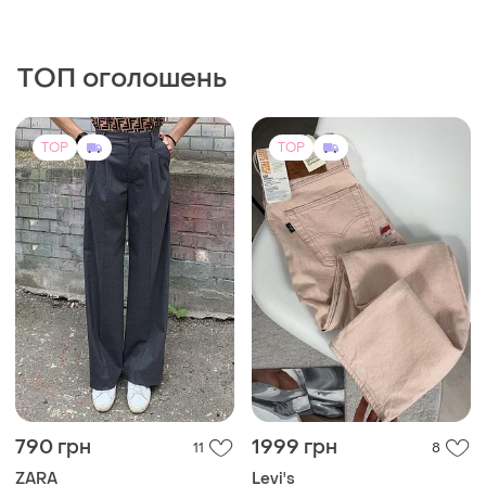
TOP
TOP
640 грн
200 грн
3
4
-2%
-20%
650 грн
250 грн
PAPAYA ( ua)
Жіночі джинси
Коричневі шорти papaya
28