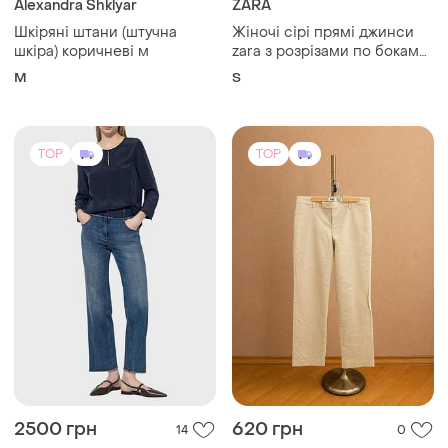
широкі luisa cerano штани
кольору
джинсові вкорочені
і ще
1
36
M
преміум бренд 28 / m 29 /
m