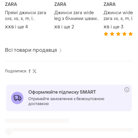
ZARA
ZARA
ZARA
Прямі джинси zara
Джинси zara wide
Джинси wide l
xxs, xs, s, m, l
leg з бічними швами
zara xs, s, m, l
8228/224/811
xs, s, m
комбіновані у 
і ще
4
і ще
2
і ще
3
XХS
XS
XS
кольорах
(2
Всі товари продавця
Поділитися:
Оформлюйте підписку SMART
Отримайте замовлення з безкоштовною
доставкою
Також шукають: