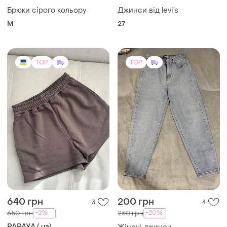
ХS
TOP
TOP
699 грн
285 грн
22
48
-13%
-5%
799 грн
300 грн
Alexandra Shklyar
ZARA
Шкіряні штани (штучна
Жіночі сірі прямі джинси