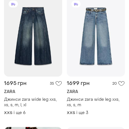
1690 грн
1650 грн
5
7
ZARA
ZARA
Джинси zara wide leg xs, s,
Джинси zara wide leg xxs,
m, l
xs, s, m, l 6147/176/427
і ще
4
і ще
4
XХS
XХS