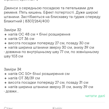
Джинси з середньою посадкою та петельками для
ременя. П'ять кишень. Ефект потертості. Дуже широкі
штанини. Застібаються на блискавку та ґудзик спереду.
Блакитний | 8307/264/400
Заміри 32:
🔸 напів ОС 48 см + бічні розширення
🔸 напів ОТ 36 см
🔸 висота посадки попереду 27 см, позаду 30 см
🔸 напів ширина штанини зверху 30 см, знизу 39 см
• довжина по внутрішньому шву 77 см, по зовнішньому
шву 103 см
Заміри 34:
🔸 напів ОС 50+ бічні розширення см
🔸 напів ОТ 38/39 см
🔸 висота посадки попереду 27 см, позаду 31 см
🔸 напів ширина штанини зверху 31 см, знизу 39 см
• довжи...
читати далі
Стан:
Колір: