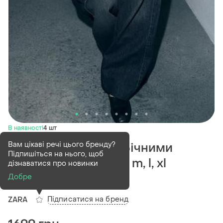
В наявності
4 шт
Вам цікаві речі цього бренду?
Джинси wide leg з бічними
Підпишіться на нього, щоб
складками xs, xxs, s, m, l, xl
дізнаватися про новинки
8307/264/400
Добре
Підписатися на бренд
ZARA