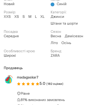
Новий
Синій
Розмір:
Категорії:
XХS
XS
S
M
L
XL
Джинси
Штани та шорти
Посадка
Сезон
Середня
Весна
Демісезон
Літо
Осінь
Особливості крою
Бренд:
Широкі
ZARA
Продавець
madagaskar7
5.0
(182 оцінки)
Рівне
81% виконаних замовлень