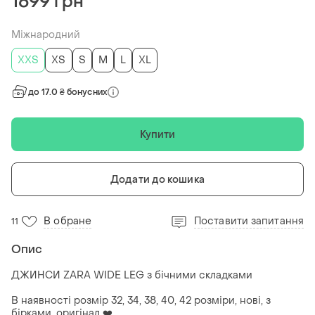
1699 грн
Міжнародний
XХS
XS
S
M
L
XL
до 17.0 ₴ бонусних
Купити
Додати до кошика
В обране
Поставити запитання
11
Опис
ДЖИНСИ ZARA WIDE LEG з бічними складками
В наявності розмір 32, 34, 38, 40, 42 розміри, нові, з
бірками, оригінал ❤️