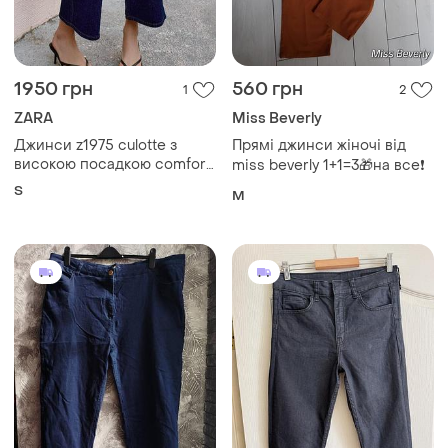
200 грн
399 грн
1
0
ZARA
Джинси джинсові штани
Жіночі високі джинси
і ще
1
XXL
кльош zara оригінал 38 p m
M