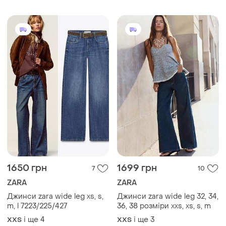
ТОП оголошень
TOP
TOP
790 грн
1999 грн
11
8
ZARA
Levi's
Брюки сірого кольору
Джинси від levi’s
M
27