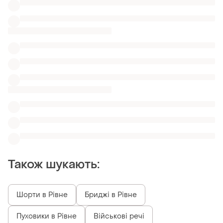
Шорти в Рівне
Бриджі в Рівне
Пуховики в Рівне
Військові речі
Темносини джинси низька посадка
Джинси великих розмірів only
Джеггінси завищені
Джинси celine
Високі джинси miss selfridge
Жіночі джинси на гумці vero moda
Схожі товари