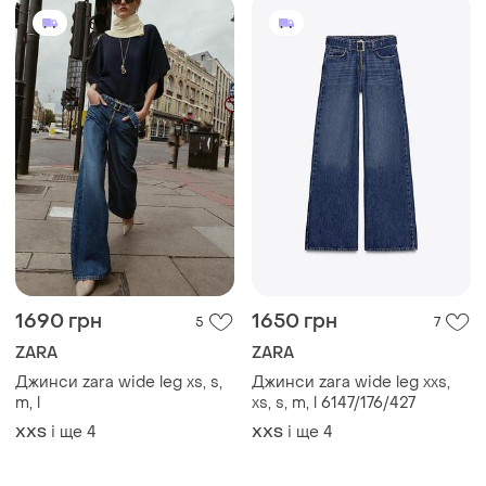
1699 грн
1990 грн
47
0
ZARA
ZARA
Джинси wide leg zara з
Джинси zara xxs, xs/s, xl
хусткою xxs, xs, s розміри
і ще
4
XХS
і ще
2
XХS
(1)