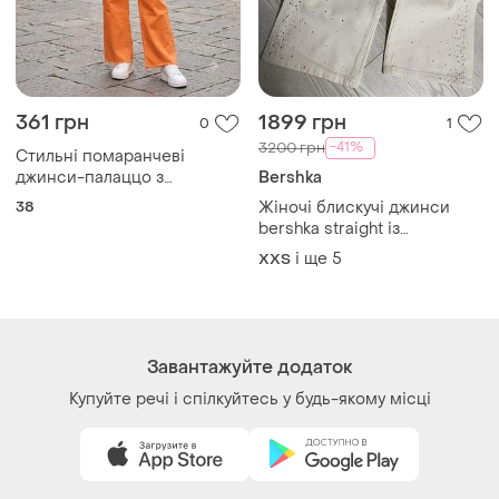
Україна, 02121, місто Київ, Харківське шосе, будинок
201-203, літера 4Г
Політика конфіденційності
Договір-оферта
Контакти
Ми у соц.мережах
Речі за кліком серця. Всі права захищені
© 2026
Shafa.ua