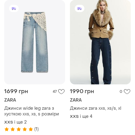
1650 грн
1699 грн
7
10
ZARA
ZARA
Джинси zara wide leg xs, s,
Джинси zara wide leg 32, 34,
m, l 7223/225/427
36, 38 розміри xxs, xs, s, m
і ще
4
і ще
3
XХS
XХS