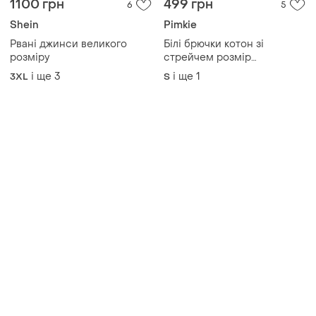
1100 грн
499 грн
6
5
Shein
Pimkie
Рвані джинси великого
Білі брючки котон зі
розміру
стрейчем розмір
повномірна с
і ще
3
і ще
1
3XL
S