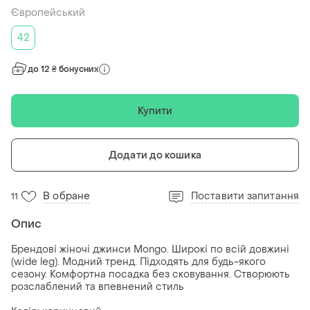
Європейський
42
до 12 ₴ бонусних
Купити
Додати до кошика
В обране
Поставити запитання
11
Опис
Брендові жіночі джинси Mongo. Широкі по всій довжині
(wide leg). Модний тренд. Підходять для будь-якого
сезону. Комфортна посадка без сковування. Створюють
розслаблений та впевнений стиль