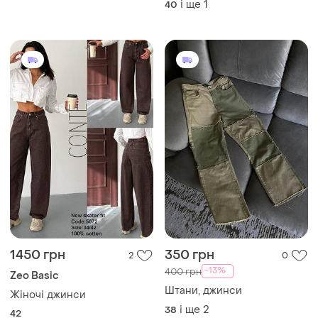
і ще
1
40
1450 грн
350 грн
2
0
-13%
400 грн
Zeo Basic
Штани, джинси
Жіночі джинси