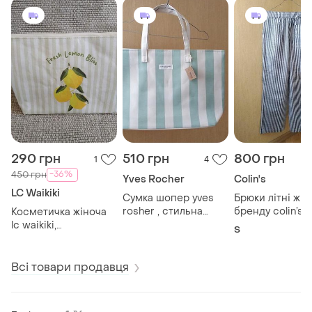
290 грн
510 грн
800 грн
1
4
-36%
450 грн
Yves Rocher
Colin's
LC Waikiki
Сумка шопер yves
Брюки літні жін
rosher , стильна
бренду colin’s
Косметичка жіноча
жіноча сумка нова
lc waikiki,
S
косметичка дорожня
Всі товари продавця