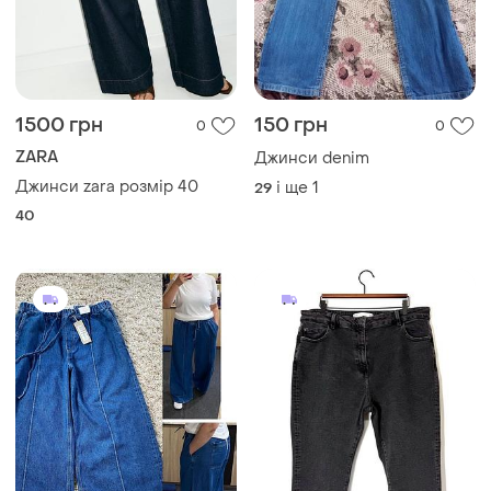
1500 грн
150 грн
0
0
ZARA
Джинси denim
Джинси zara розмір 40
і ще
1
29
40