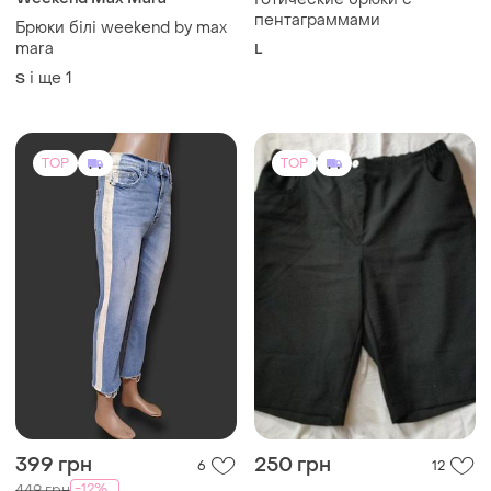
Weekend Max Mara
Готические брюки с
пентаграммами
Брюки білі weekend by max
mara
L
і ще
1
S
TOP
TOP
399 грн
250 грн
6
12