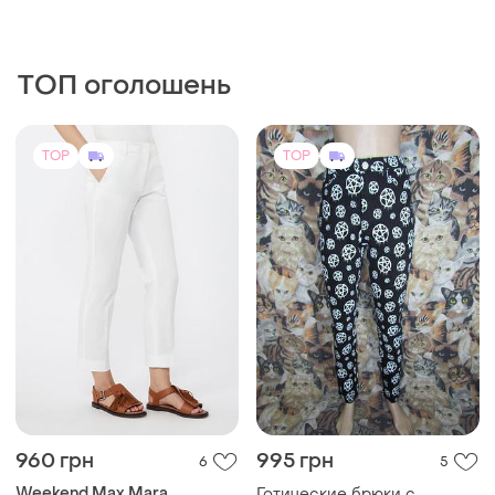
і ще
2
38
42
ТОП оголошень
TOP
TOP
960 грн
995 грн
6
5