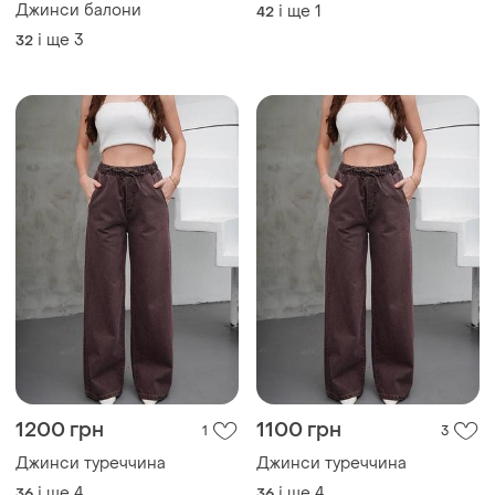
Джинси балони
і ще
1
42
і ще
3
32
1200 грн
1100 грн
1
3
Джинси туреччина
Джинси туреччина