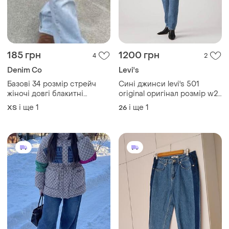
185 грн
1200 грн
4
2
Denim Co
Levi's
Базові 34 розмір стрейч
Сині джинси levi's 501
жіночі довгі блакитні
original оригінал розмір w27
джинси низька посадка
l32 s класичні прямі левайс
і ще
1
і ще
1
XS
26