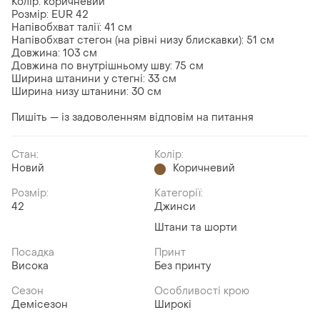
Колір: коричневий
Розмір: EUR 42
Напівобхват талії: 41 см
Напівобхват стегон (на рівні низу блискавки): 51 см
Довжина: 103 см
Довжина по внутрішньому шву: 75 см
Ширина штанини у стегні: 33 см
Ширина низу штанини: 30 см
Пишіть — із задоволенням відповім на питання
Стан:
Колір:
Новий
Коричневий
Розмір:
Категорії:
42
Джинси
Штани та шорти
Посадка
Принт
Висока
Без принту
Сезон
Особливості крою
Демісезон
Широкі