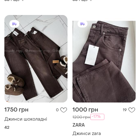
і ще
4
і ще
4
36
36
1750 грн
1000 грн
0
19
-17%
1200 грн
Джинси шоколадні
ZARA
42
Джинси zara