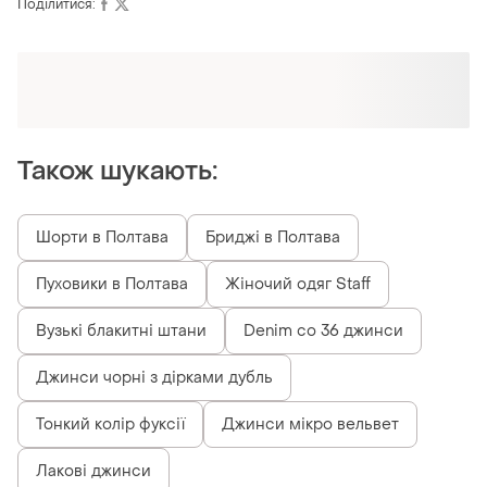
Поділитися:
Оформлюйте підписку SMART
Отримайте замовлення з безкоштовною
доставкою
Також шукають:
Шорти в Полтава
Бриджі в Полтава
Пуховики в Полтава
Жіночий одяг Staff
Вузькі блакитні штани
Denim co 36 джинси
Джинси чорні з дірками дубль
Тонкий колір фуксії
Джинси мікро вельвет