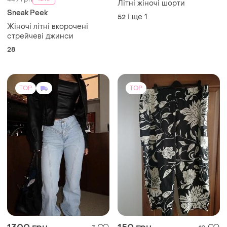
-12%
449 грн
Літні жіночі шорти
Sneak Peek
і ще
1
52
Жіночі літні вкорочені
стрейчеві джинси
28
TOP
TOP