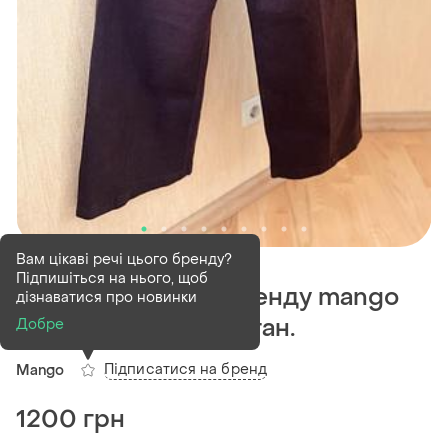
В наявності
1 шт
Вам цікаві речі цього бренду?
Підпишіться на нього, щоб
Джинси wideleg бренду mango
дізнаватися про новинки
виробництва пакистан.
Добре
Підписатися на бренд
Mango
1200 грн