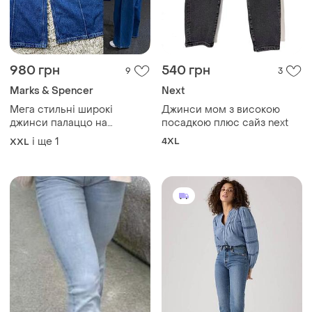
980 грн
540 грн
9
3
Marks & Spencer
Next
Мега стильні широкі
Джинси мом з високою
джинси палаццо на
посадкою плюс сайз next
резинці,marks&spenser,p.16-
і ще
1
4XL
XXL
18