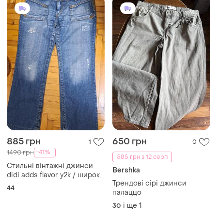
885 грн
650 грн
1
0
-41%
1490 грн
585 грн з 12 серп
Стильні вінтажні джинси
Bershka
didi adds flavor y2k / широкі
Трендові сірі джинси
з кишенями
44
палаццо
і ще
1
30