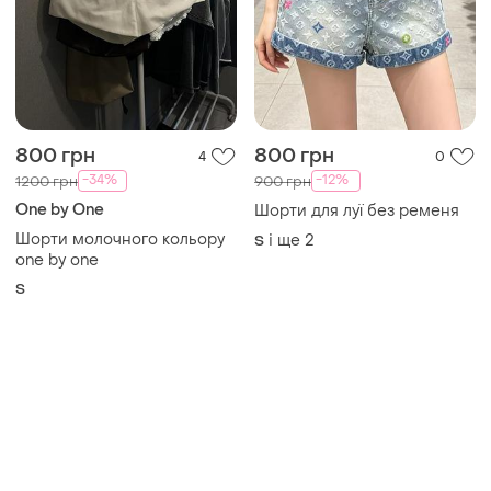
800 грн
800 грн
4
0
-34%
-12%
1200 грн
900 грн
One by One
Шорти для луї без ременя
Шорти молочного кольору
і ще
2
S
one by one
S