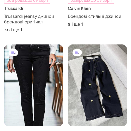
розпродаж до 09 серп
розпродаж до 09 серп
Trussardi
Calvin Klein
Trussardi jeansy джинси
Брендові стильні джинси
брендові оригінал
і ще
1
S
і ще
1
XS