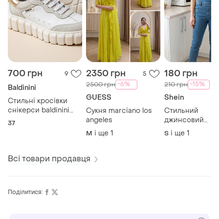
700 грн
2350 грн
180 грн
9
5
-6%
-15%
2500 грн
210 грн
Baldinini
GUESS
Shein
Стильні кросівки
снікерси baldinini
Сукня marciano los
Стильний
(оригінал), 36 розмір
angeles
джинсовий
37
комбінезон від
і ще
1
і ще
1
M
S
бренду shein
Всі товари продавця
Поділитися: