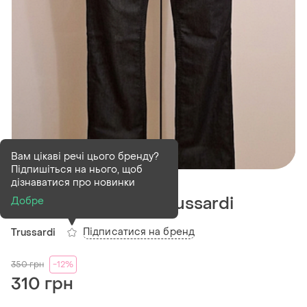
Вам цікаві речі цього бренду?
Підпишіться на нього, щоб
В наявності
1 шт
дізнаватися про новинки
Брендові джинси trussardi
Добре
Підписатися на бренд
Trussardi
350
грн
-12%
310 грн