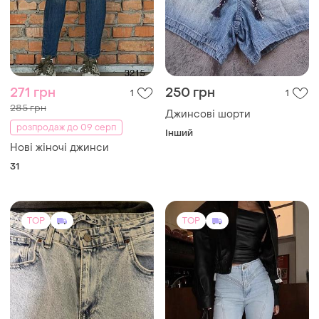
271 грн
250 грн
1
1
285 грн
Джинсові шорти
розпродаж до 09 серп
Інший
Нові жіночі джинси
31
TOP
TOP