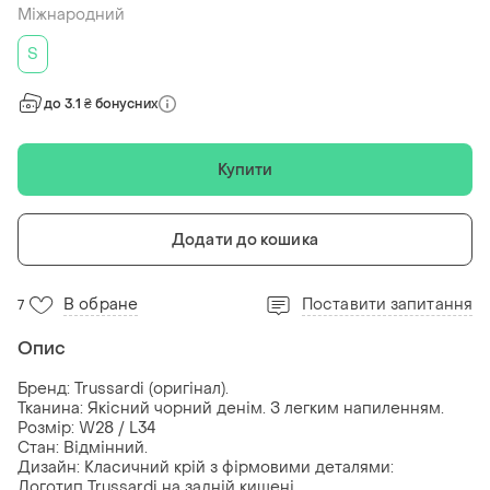
Міжнародний
S
до 3.1 ₴ бонусних
Купити
Додати до кошика
В обране
Поставити запитання
7
Опис
​Бренд: Trussardi (оригінал).
​Тканина: Якісний чорний денім. З легким напиленням.
​Розмір: W28 / L34
​Стан: Відмінний.
​Дизайн: Класичний крій з фірмовими деталями:
​Логотип Trussardi на задній кишені