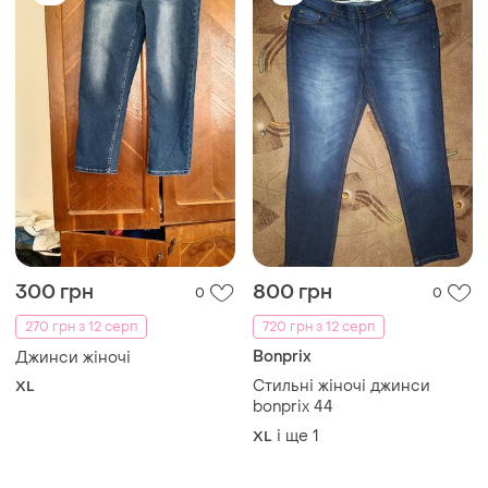
300 грн
800 грн
0
0
270 грн з 12 серп
720 грн з 12 серп
Bonprix
Джинси жіночі
Стильні жіночі джинси
XL
bonprix 44
і ще
1
XL