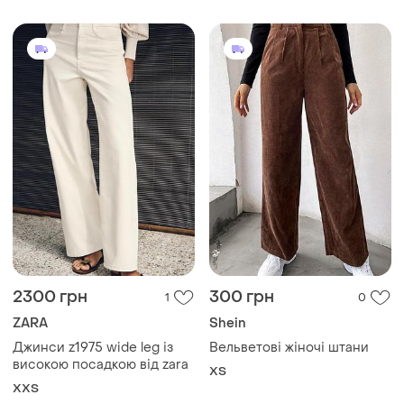
2300 грн
300 грн
1
0
ZARA
Shein
Джинси z1975 wide leg із
Вельветові жіночі штани
високою посадкою від zara
XS
XХS