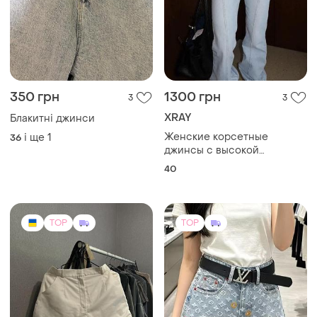
350 грн
1300 грн
3
3
XRAY
Блакитні джинси
Женские корсетные
і ще
1
36
джинсы с высокой
посадкой
40
TOP
TOP