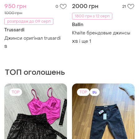
950 грн
2000 грн
0
21
1000 грн
1800 грн з 12 серп
розпродаж до 09 серп
Ballin
Trussardi
Khaite брендовые джинсы
Джинси оригінал trusardi
і ще
1
XS
S
ТОП оголошень
TOP
TOP