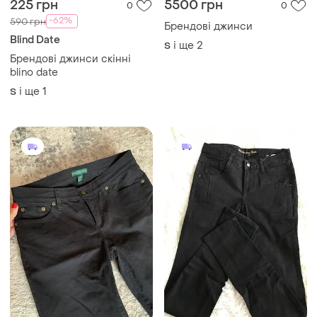
225 грн
5500 грн
0
0
-62%
590 грн
Брендові джинси
Blind Date
і ще
2
S
Брендові джинси скінні
blino date
і ще
1
S