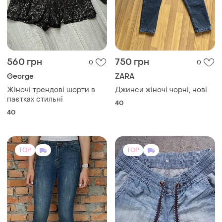
560 грн
750 грн
0
0
George
ZARA
Жіночі трендові шорти в
Джинси жіночі чорні, нові
паєтках стильні
40
40
TOP
TOP