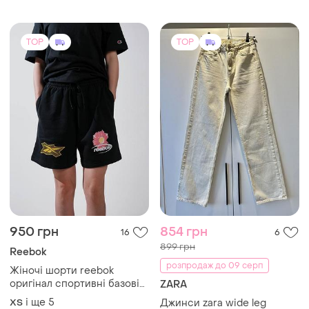
TOP
TOP
950 грн
854 грн
16
6
899 грн
Reebok
розпродаж до 09 серп
Жіночі шорти reebok
оригінал спортивні базові
ZARA
женские шорты reebok