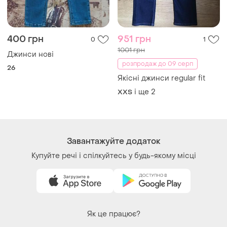
400 грн
951 грн
0
1
1001 грн
Джинси нові
розпродаж до 09 серп
26
Якісні джинси regular fit
і ще
2
XХS
Завантажуйте додаток
Купуйте речі і спілкуйтесь у будь-якому місці
Як це працює?