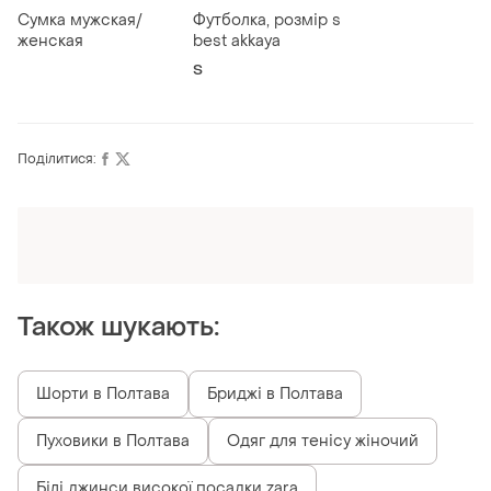
Сумка мужская/
Футболка, розмір s
женская
best akkaya
S
Поділитися:
Оформлюйте підписку SMART
Отримайте замовлення з безкоштовною
доставкою
Також шукають:
Шорти в Полтава
Бриджі в Полтава
Пуховики в Полтава
Одяг для тенісу жіночий