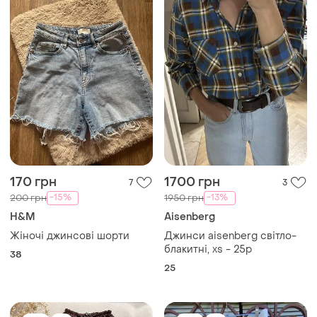
170 грн
1700 грн
7
3
-15%
-13%
200 грн
1950 грн
H&M
Aisenberg
Жіночі джинсові шорти
Джинси aisenberg світло-
блакитні, xs - 25р
38
25