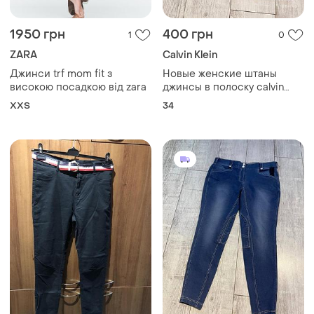
1950 грн
400 грн
1
0
ZARA
Calvin Klein
Джинси trf mom fit з
Новые женские штаны
високою посадкою від zara
джинсы в полоску calvin
klein
XХS
34