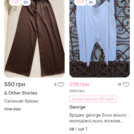
TOP
TOP
550 грн
218 грн
3
19
230 грн
& Other Stories
розпродаж до 09 серп
Сатинові брюки
George
One size
Бріджи george бохо жіночі ,
молодіжні,льон, віскоза,
великий розмір, літо.
і ще
1
58