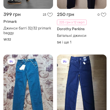
399 грн
250 грн
23
0
Primark
225 грн з 12 серп
Джинси баггі 32/32 primark
Dorothy Perkins
baggy
Батальні джинси
W32
і ще
1
54