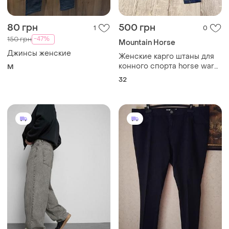
80 грн
500 грн
1
0
-47%
150 грн
Mountain Horse
Джинсы женские
Женские карго штаны для
конного спорта horse ware
M
levis
32