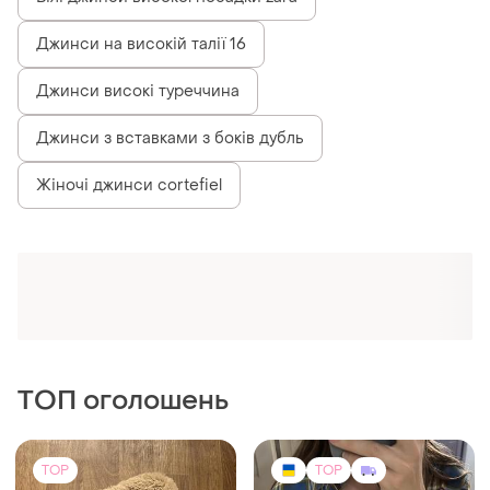
Білі джинси високої посадки zara
Джинси на високій талії 16
Джинси високі туреччина
Джинси з вставками з боків дубль
Жіночі джинси cortefiel
ТОП оголошень
TOP
TOP