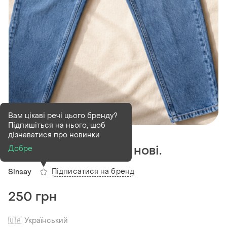
Вам цікаві речі цього бренду?
Підпишіться на нього, щоб
В наявності
1 шт
дізнаватися про новинки
Джинси 34 розміру, нові.
Добре
Підписатися на бренд
Sinsay
250 грн
🇺🇦 Український