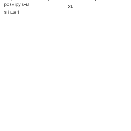
Шорти zara жіночі чорні
Штани мілітарі стиль
розміру s-м
XL
і ще
1
S