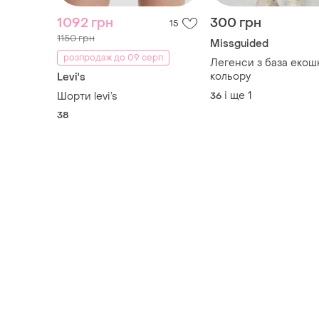
1092 грн
300 грн
15
1150 грн
Missguided
розпродаж до 09 серп
Легенси з база екош
кольору
Levi's
і ще
1
Шорти levi’s
36
38