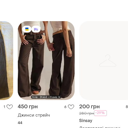
450 грн
200 грн
1
6
8
-29%
280 грн
Джинси стрейч
Sinsay
44