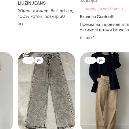
2300 грн
LIUZIN JEANS
розпродаж до 09 серп
Жіночі джинси-багі nuizan,
100% котон, розмір 30
Brunello Cucinelli
30
Преміальні шовкові атл
сатинові штани brunello
cucinelli
і ще
1
S
TOP
TOP