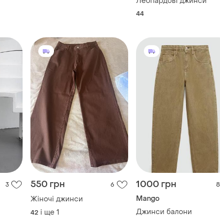
Леопардові джинси
44
550 грн
1000 грн
3
6
8
Mango
Жіночі джинси
Джинси балони
і ще
1
42