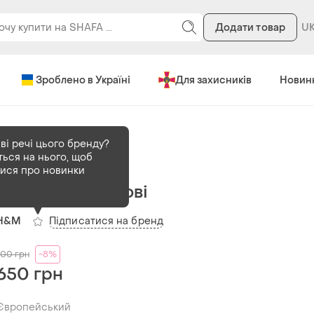
Додати товар
Зроблено в Україні
Для захисників
Новин
ві речі цього бренду?
ться на нього, щоб
В наявності
1 шт
тися про новинки
Джинси h&m нові
Підписатися на бренд
H&M
700
грн
-8%
650 грн
Європейський