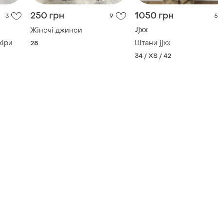
250 грн
1050 грн
3
9
5
Jjxx
Жіночі джинси
кiри
Штани jjxx
28
34 / XS / 42