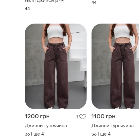
H&m джинси р 44
44
44
1200 грн
1100 грн
1
Джинси туреччина
Джинси туреччина
і ще
4
і ще
4
36
36