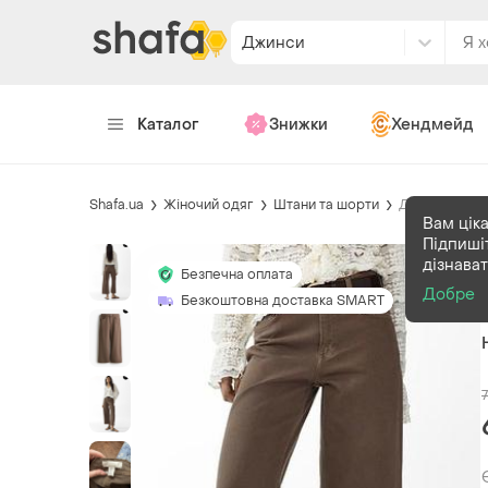
Джинси
Каталог
Знижки
Хендмейд
Shafa.ua
Жіночий одяг
Штани та шорти
Джинси
Вам ціка
Підпиші
дізнава
Безпечна оплата
Добре
Безкоштовна доставка SMART