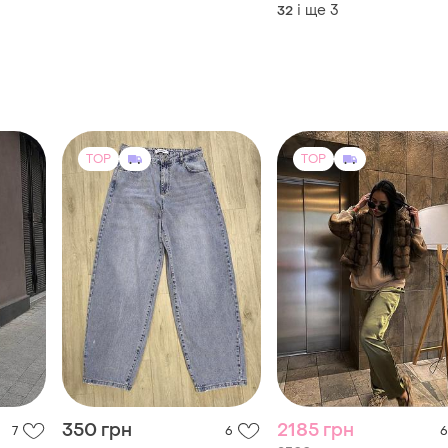
і ще
3
32
TOP
TOP
350 грн
2185 грн
7
6
6