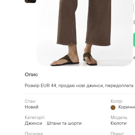
Опис
Розмір EUR 44, продаю нові джинси, передоплата
Стан:
Колір:
Новий
Коричн
Категорії:
Модель
Джинси
Штани та шорти
Кюлоти
Посадка
Принт