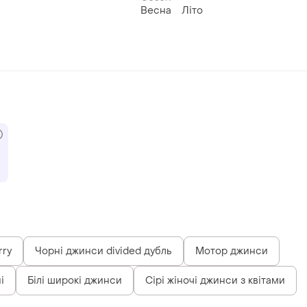
Весна
Літо
rry
Чорні джинси divided дубль
Мотор джинси
і
Білі широкі джинси
Сірі жіночі джинси з квітами