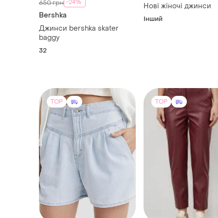
-24%
650 грн
Нові жіночі джинси
Bershka
Інший
Джинси bershka skater
baggy
32
TOP
TOP