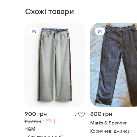
Схожі товари
900 грн
300 грн
5
-19%
1100 грн
Marks & Spencer
H&M
Коричневі джинси