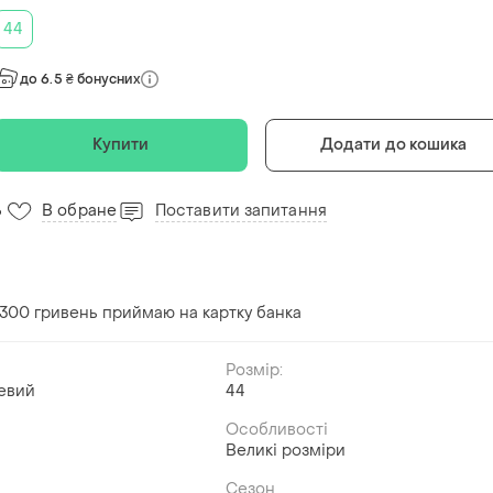
44
до 6.5 ₴ бонусних
Купити
Додати до кошика
В обране
Поставити запитання
6
 300 гривень приймаю на картку банка
Розмір:
евий
44
Особливості
Великі розміри
Сезон