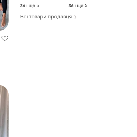
для
ідеальний для тих
і ще
5
і ще
5
36
36
всіх.код27911,27912
моментів, коли
хочеш бути на
Всі товари продавця
висоті. код
27903,27904,27905,27906,27907