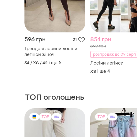
596 грн
854 грн
31
899 грн
Трендові лосини лосіни
легінси жіночі
розпродаж до 09 серп
і ще
5
34 / XS / 42
Лосіни легінси
і ще
4
ХS
ТОП оголошень
TOP
TOP