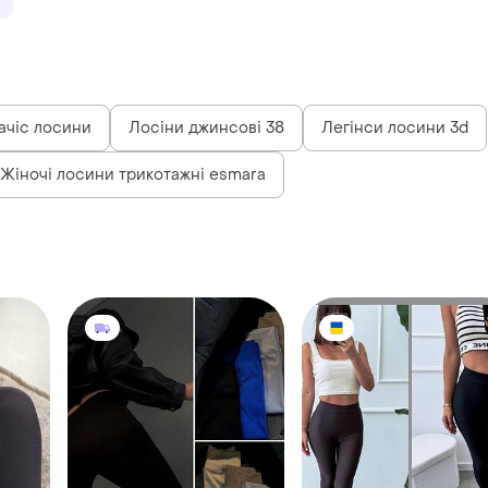
ачіс лосини
Лосіни джинсові 38
Легінси лосини 3d
Жіночі лосини трикотажні esmara