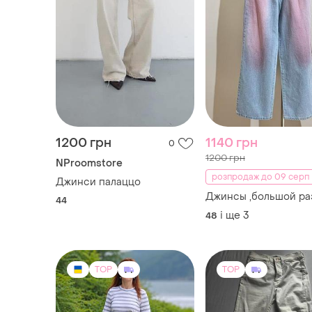
1200 грн
1140 грн
0
1200 грн
NProomstore
розпродаж до 09 серп
Джинси палаццо
Джинсы ,большой ра
44
і ще
3
48
TOP
TOP