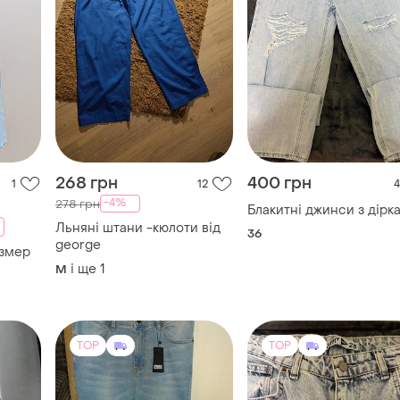
268 грн
400 грн
1
12
4
-4%
278 грн
Блакитні джинси з дірк
Льняні штани -кюлоти від
36
george
змер
і ще
1
M
TOP
TOP