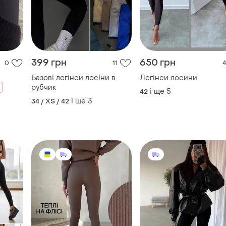
399 грн
650 грн
0
11
4
Базові легінси лосіни в
Легінси лосини
рубчик
і ще
5
42
і ще
3
34 / XS / 42