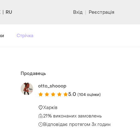
RU
Вхід
|
Реєстрація
ки
Стрічка
Продавець
otto_shooop
5.0
(104 оцінки)
Харків
21% виконаних замовлень
Відповідає протягом 3х годин