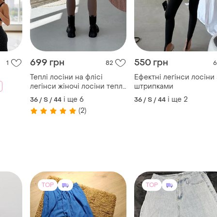
699 грн
550 грн
1
82
6
Теплі лосіни на флісі
Ефектні легінси лосіни 
легінси жіночі лосіни теплі
штрипками
жіночі легінси в рубчик
і ще
6
і ще
2
36 / S / 44
36 / S / 44
лосіни в рубчик лосіни
(2)
недорогі
TOP
TOP