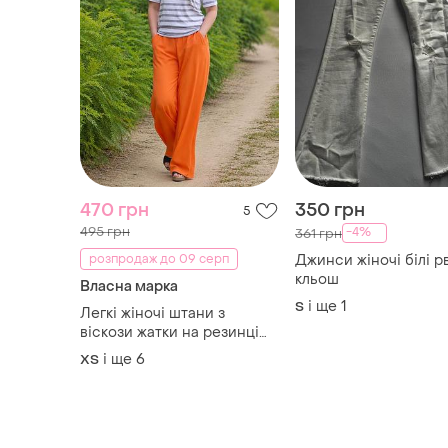
470 грн
350 грн
5
495 грн
-4%
361 грн
розпродаж до 09 серп
Джинси жіночі білі р
кльош
Власна марка
і ще
1
S
Легкі жіночі штани з
віскози жатки на резинці
помаранчевий
і ще
6
ХS