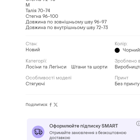
М
Талія 70-74
Стегна 96-100
Довжина по зовнішньому шву 96-97
Довжина по внутрішньому шву 72-73
Стан:
Колір:
Новий
Чорни
Категорії:
Зроблено в
Лосіни та Легінси
Штани та шорти
Виробницт
Особливості моделі
Принт
Стягуючі
Без принту
Поділитися:
Оформлюйте підписку SMART
Отримайте замовлення з безкоштовною
доставкою