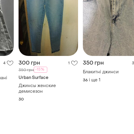
300 грн
350 грн
4
1
3
-15%
350 грн
Блакитні джинси
Urban Surface
вані
і ще
1
36
Джинсы женские
демисезон
30