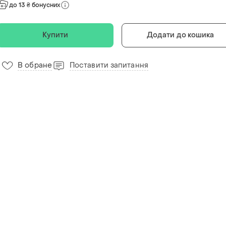
до 13 ₴ бонусних
Купити
Додати до кошика
В обране
Поставити запитання