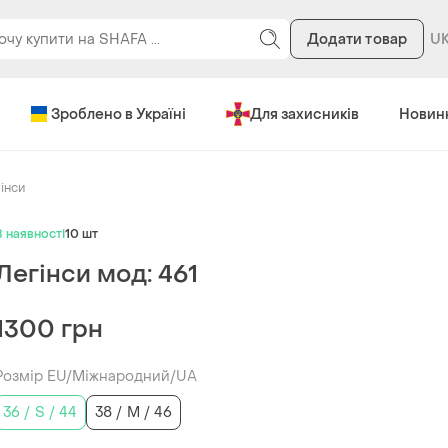
Додати товар
Зроблено в Україні
Для захисників
Новин
інси
В наявності
10 шт
Легінси мод: 461
1300 грн
Розмір EU/Міжнародний/UA
36 / S / 44
38 / M / 46