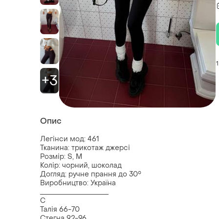
1
+3
Опис
Легінси мод: 461
Тканина: трикотаж джерсі
Розмір: S, M
Колір: чорний, шоколад
Догляд: ручне прання до 30°
Виробництво: Україна
____________________
С
Талія 66-70
Стегна 92-96