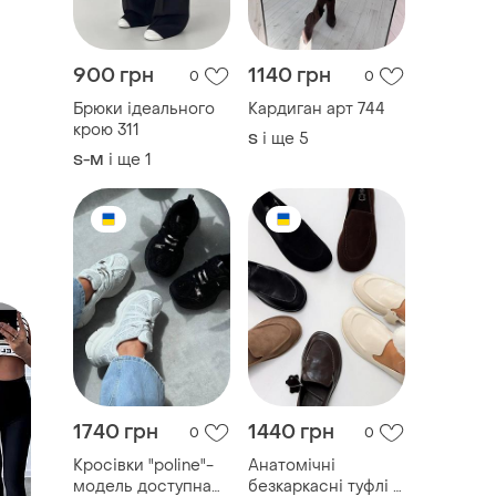
900 грн
1140 грн
0
0
Брюки ідеального
Кардиган арт 744
крою 311
і ще
5
S
і ще
1
S-M
1740 грн
1440 грн
0
0
Кросівки "poline"-
Анатомічні
модель доступна
безкаркасні туфлі -