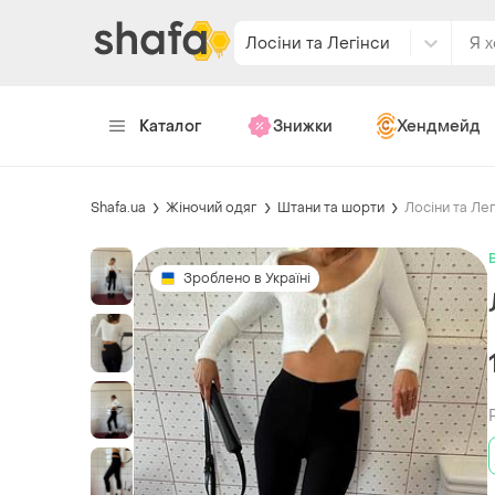
Лосіни та Легінси
Каталог
Знижки
Хендмейд
Shafa.ua
Жіночий одяг
Штани та шорти
Лосіни та Лег
Зроблено в Україні