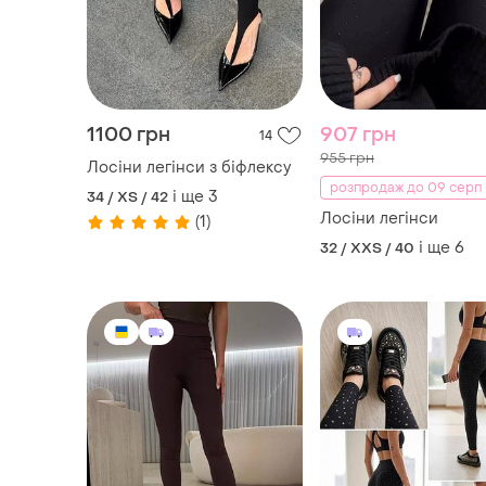
1100 грн
907 грн
14
955 грн
Лосіни легінси з біфлексу
розпродаж до 09 серп
і ще
3
34 / XS / 42
Лосіни легінси
(1)
і ще
6
32 / XXS / 40