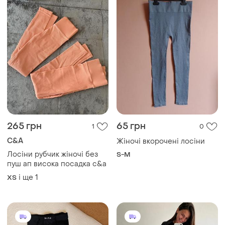
600 грн
790 грн
0
0
Легінси м розмір
540 грн з 12 серп
M
Спортивні лосини лосіни з
акцентними швами
і ще
1
XХS