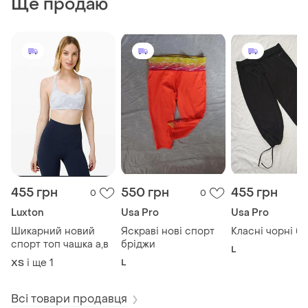
Ще продаю
455 грн
550 грн
455 грн
0
0
Luxton
Usa Pro
Usa Pro
Шикарний новий
Яскраві нові спорт
Класні чорні б
спорт топ чашка а,в
бріджи
L
і ще
1
L
ХS
Всі товари продавця