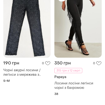
Купуйте речі і спілкуйтесь у будь-якому місці
Як це працює?
Україна, 02121, місто Київ, Харківське шосе, будинок
201-203, літера 4Г
Політика конфіденційності
Договір-оферта
Контакти
Ми у соц.мережах