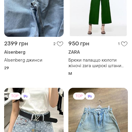
900 грн
950 грн
0
1
Шорти для луї без ременя
Джинсові шорти
і ще
2
Інший
S
TOP
TOP