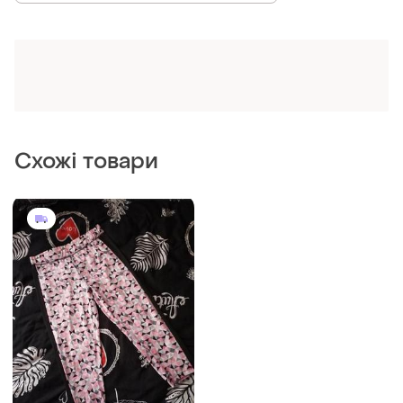
351 грн
0
H&M
Класні велосипедки легкі
капри легенси
і ще
1
XХS
ТОП оголошень
TOP
TOP