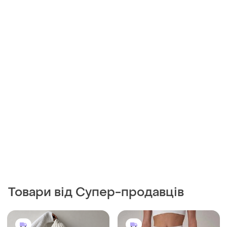
200 грн
249 грн
0
2
В'язані лосини, теплі штани,
Жіночі спортивні безшовні
зимовий узор
білі лосини легінси в
рубчик фітнес з ефект пуш
і ще
1
і ще
1
M
ХS
ап р. s