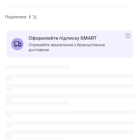
Поділитися:
Оформлюйте підписку SMART
Отримайте замовлення з безкоштовною
доставкою
Також шукають:
Брюки
Парки
Жіночий одяг Staff
Лосини бавовняні Туреччина
Червоні штани лосини
Глянцеві лосини з флисом
Легінси з шипами