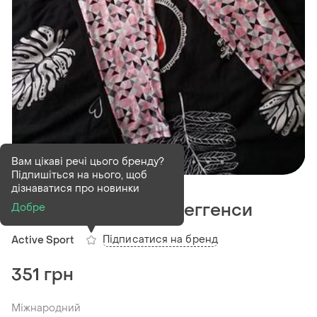
Вам цікаві речі цього бренду?
Підпишіться на нього, щоб
В наявності
1 шт
дізнаватися про новинки
Классні спортивні леггенси
Добре
Підписатися на бренд
Active Sport
351 грн
Міжнародний