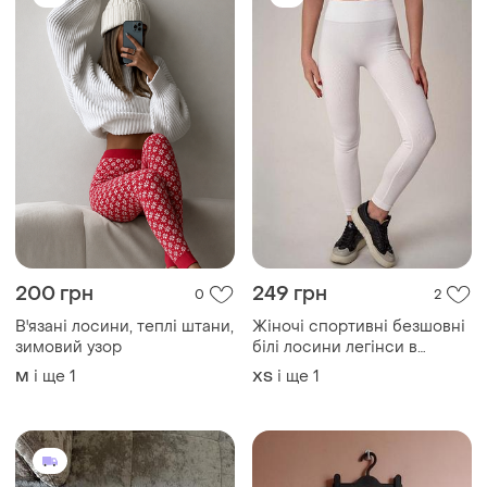
265 грн
65 грн
1
0
C&A
Жіночі вкорочені лосіни
Лосіни рубчик жіночі без
S-M
пуш ап висока посадка c&a
і ще
1
ХS