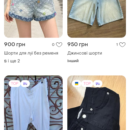
218 грн
400 грн
19
1
230 грн
PAPAYA ( ua)
розпродаж до 09 серп
Джинси скінні
George
34
Бріджи george бохо жіночі ,
молодіжні,льон, віскоза,
великий розмір, літо.
і ще
1
58
TOP
TOP