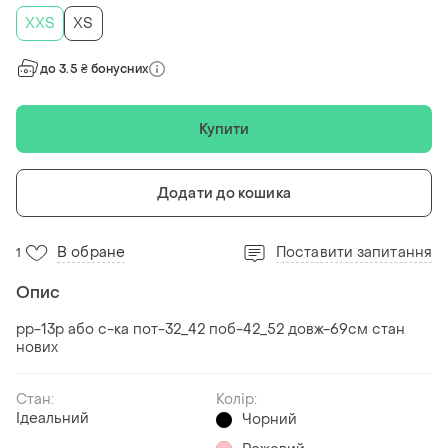
XХS
ХS
до 3.5 ₴ бонусних
Купити
Додати до кошика
В обране
Поставити запитання
1
Опис
рр-13р або с-ка пот-32_42 поб-42_52 довж-69см стан
нових
Стан:
Колір:
Ідеальний
Чорний