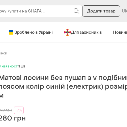
Додати товар
Зроблено в Україні
Для захисників
Новин
інси
В наявності
1 шт
Матові лосини без пушап з v подібн
поясом колір синій (електрик) розмі
м
299
грн
-7%
280 грн