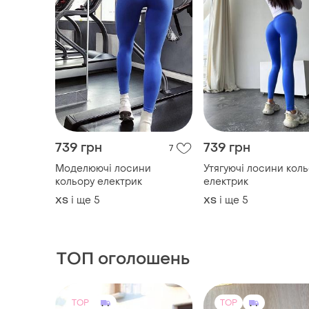
739 грн
739 грн
7
Моделюючі лосини
Утягуючі лосини кол
кольору електрик
електрик
і ще
5
і ще
5
ХS
ХS
ТОП оголошень
TOP
TOP