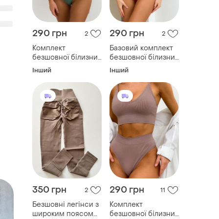
290 грн
290 грн
2
2
Комплект
Базовий комплект
безшовної білизни
безшовної білизни
з мікрофібри,
з мікрофібри,
Інший
Інший
зелений
карамель
350 грн
290 грн
2
11
Безшовні легінси з
Комплект
широким поясом
безшовної білизни