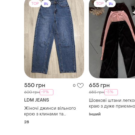
550 грн
655 грн
0
-9%
-5%
600 грн
685 грн
LDM JEANS
Шовкові штани легко
краю з дуже приємно
Жіночі джинси вільного
тканини
крою з клинами та
Інший
виточками (розмір 28)
28