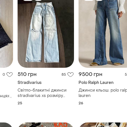
510 грн
9500 грн
0
85
5
Stradivarius
Polo Ralph Lauren
Світло-блакитні джинси
Джинси кльош. polo ral
stradivarius xs розміру
lauren
нцях ,
палаццо широкі рвані на
25
26
високій посадці
TOP
TOP