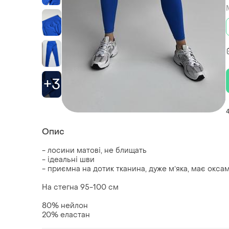
+3
Опис
- лосини матові, не блищать
- ідеальні шви
- приємна на дотик тканина, дуже мʼяка, має окса
На стегна 95-100 см
80% нейлон
20% еластан