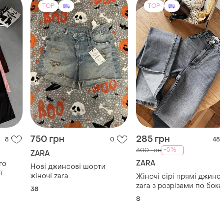
750 грн
285 грн
8
0
48
-5%
300 грн
ZARA
ZARA
го
Нові джинсові шорти
ї
жіночі zara
Жіночі сірі прямі джин
zara з розрізами по бо
38
та рваностями висока
S
посадка 36 s