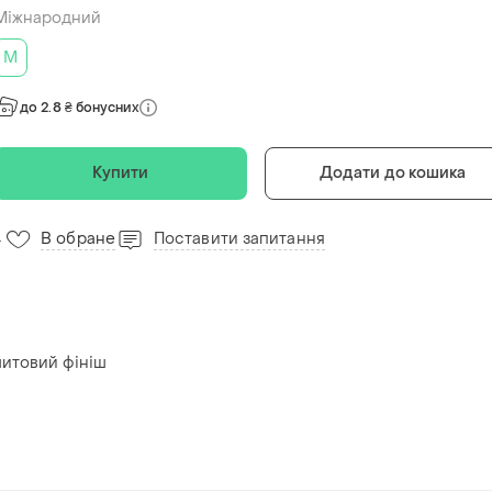
Міжнародний
M
до 2.8 ₴ бонусних
Купити
Додати до кошика
В обране
Поставити запитання
4
митовий фініш