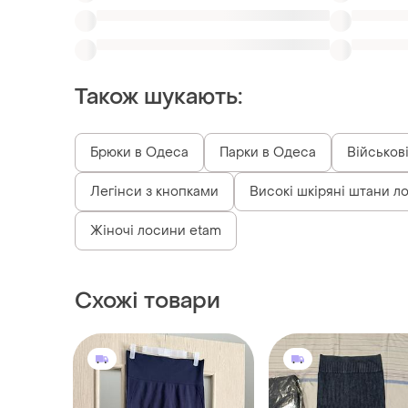
Брюки в Одеса
Парки в Одеса
Військові
Легінси з кнопками
Високі шкіряні штани л
Жіночі лосини etam
Схожі товари