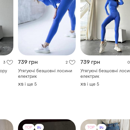
739 грн
739 грн
3
2
0
ьору
Утягуючі безшовні лосини
Утягуючі безшовні лос
електрик
електрик
і ще
5
і ще
5
ХS
ХS
TOP
TOP