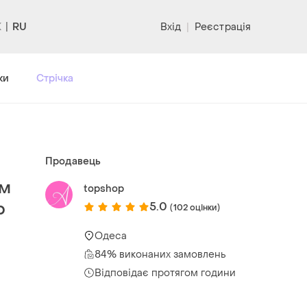
RU
Вхід
|
Реєстрація
ки
Стрічка
Продавець
им
topshop
р
5.0
(102 оцінки)
Одеса
84% виконаних замовлень
Відповідає протягом години