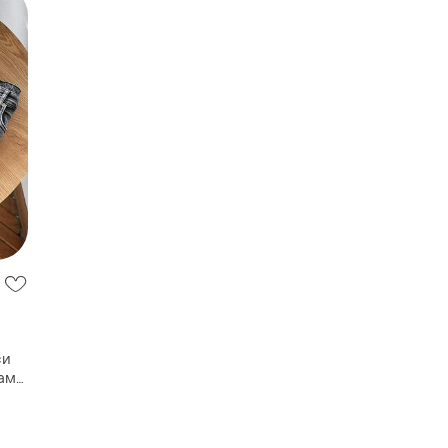
си
кам