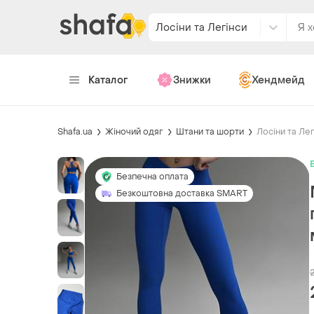
Лосіни та Легінси
Каталог
Знижки
Хендмейд
Shafa.ua
Жіночий одяг
Штани та шорти
Лосіни та Лег
Безпечна оплата
Безкоштовна доставка SMART