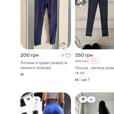
200 грн
350 грн
0
-23%
450 грн
Лосини з пушап розмір м
синього кольору
Лосіни , легінси розмі
та xxl
M
і ще
1
M