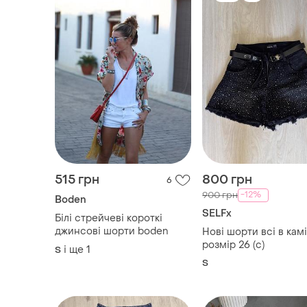
515 грн
800 грн
6
-12%
900 грн
Boden
SELFx
Білі стрейчеві короткі
джинсові шорти boden
Нові шорти всі в камі
розмір 26 (с)
і ще
1
S
S
TOP
TOP