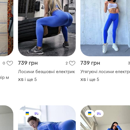
739 грн
739 грн
0
2
3
Лосини безшовні електрик
Утягуючі лосини електр
р м
і ще
5
і ще
5
ХS
ХS