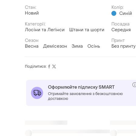
Стан:
Колір:
Новий
Синій
Категорії:
Посадка
Лосіни та Легінси
Штани та шорти
Середня
Сезон
Принт
Весна
Демісезон
Зима
Осінь
Без принту
Поділитися:
Оформлюйте підписку SMART
Отримайте замовлення з безкоштовною
доставкою
Також шукають: