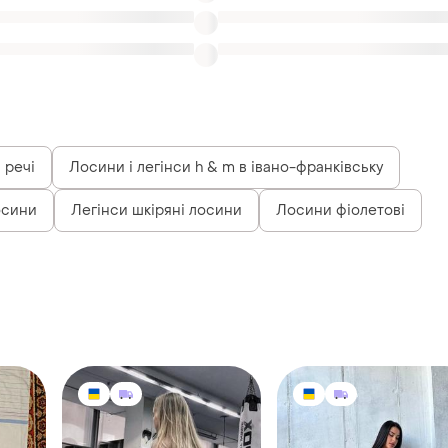
 речі
Лосини і легінси h & m в івано-франківську
осини
Легінси шкіряні лосини
Лосини фіолетові