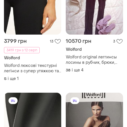
3799 грн
10570 грн
13
3
Wolford
3419 грн з 12 серп
Wolford original леггинсы
Wolford
лосины в рубчик, брюки,
Wolford люксові текстурні
хлопок
і ще
4
38
легінси з супер утяжкою та
високою посадкою
і ще
1
S