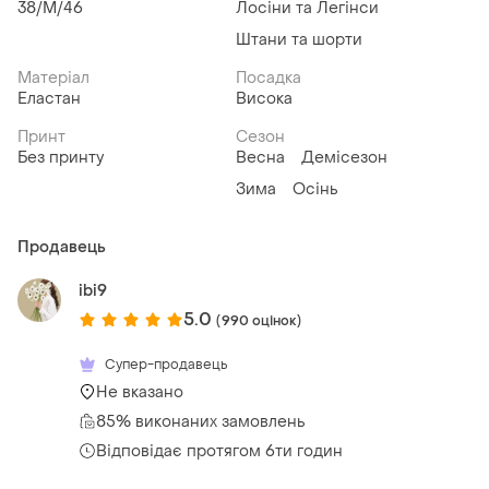
38/M/46
Лосіни та Легінси
Штани та шорти
Матеріал
Посадка
Еластан
Висока
Принт
Сезон
Без принту
Весна
Демісезон
Зима
Осінь
Продавець
ibi9
5.0
(990 оцінок)
Супер-продавець
Не вказано
85% виконаних замовлень
Відповідає протягом 6ти годин