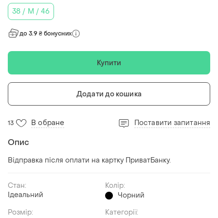
38 / M / 46
до 3.9 ₴ бонусних
Купити
Додати до кошика
В обране
Поставити запитання
13
Опис
Відправка після оплати на картку ПриватБанку.
Стан:
Колір:
Ідеальний
Чорний
Розмір:
Категорії: