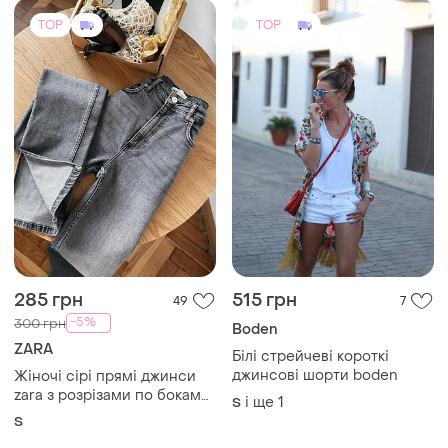
285 грн
515 грн
49
7
-5%
300 грн
Boden
ZARA
Білі стрейчеві короткі
джинсові шорти boden
Жіночі сірі прямі джинси
zara з розрізами по бокам
і ще
1
S
та рваностями висока
S
посадка 36 s