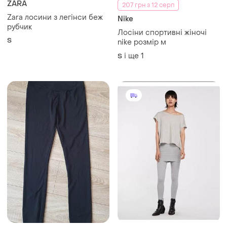
165 грн
280 грн
2
2
-11%
185 грн
AllSaints
Лосинки l
Легінси terro raffi від
allsaints
L
і ще
1
ХS