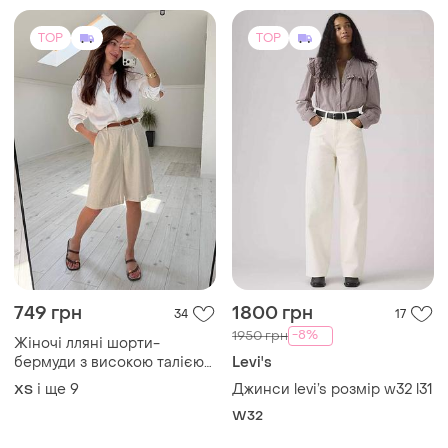
749 грн
1800 грн
34
17
-8%
1950 грн
Жіночі лляні шорти-
бермуди з високою талією
Levi's
та кишенями | 42–60
і ще
9
Джинси levi’s розмір w32 l31
ХS
розмір | чорні, бежеві,
W32
молочні
TOP
TOP