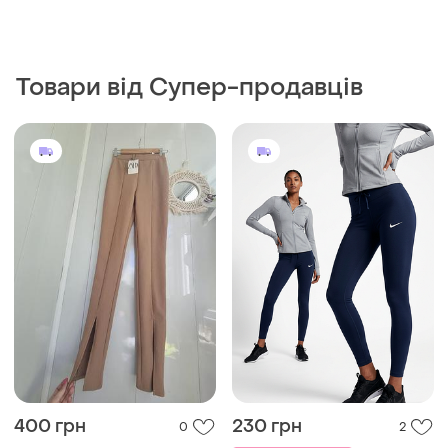
400 грн
230 грн
0
2
ZARA
207 грн з 12 серп
Zara лосини з легінси беж
Nike
рубчик
Лосіни спортивні жіночі
S
nike розмір м
і ще
1
S