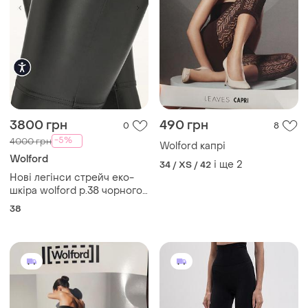
3800 грн
490 грн
0
8
-5%
4000 грн
Wolford капрі
Wolford
і ще
2
34 / XS / 42
Нові легінси стрейч еко-
шкіра wolford р.38 чорного
кольору
38