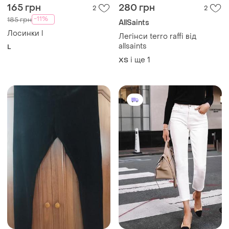
180 грн
395 грн
0
0
Indiska
356 грн з 12 серп
Бархатні лосіни
Next
і ще
1
XXL
Білі укорочені котонові