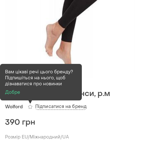
Вам цікаві речі цього бренду?
Підпишіться на нього, щоб
В наявності
1 шт
дізнаватися про новинки
Wolford, матові легінси, р.м
Добре
Підписатися на бренд
Wolford
390 грн
Розмір EU/Міжнародний/UA