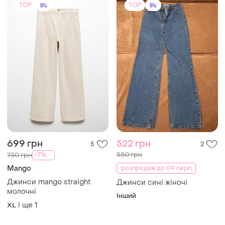
699 грн
522 грн
5
2
550 грн
-7%
750 грн
Mango
розпродаж до 09 серп
Джинси mango straight
Джинси сині жіночі
молочні
Інший
і ще
1
XL
TOP
TOP