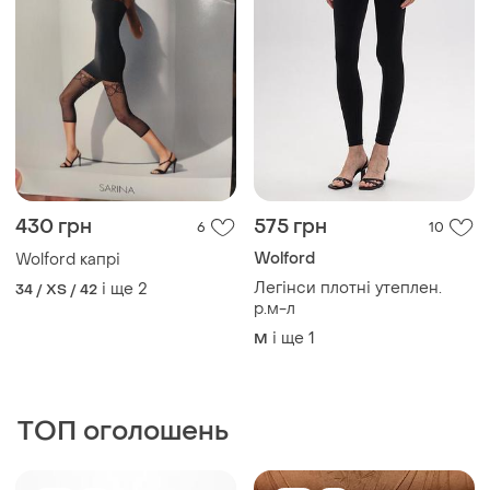
430 грн
575 грн
6
10
Wolford
Wolford капрі
Легінси плотні утеплен.
і ще
2
34 / XS / 42
р.м-л
і ще
1
M
ТОП оголошень
TOP
TOP