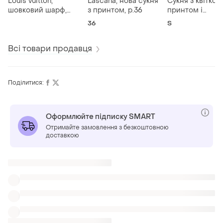
Louis vuitton,
Lascana, нова сукня
Сукня з квітко
шовковий шарф,
з принтом, р.36
принтом і
палантин
оздобленням
36
S
рюшами, gomorn
Всі товари продавця
Поділитися:
Оформлюйте підписку SMART
Отримайте замовлення з безкоштовною
доставкою