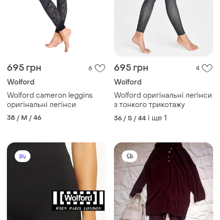
695 грн
695 грн
6
4
Wolford
Wolford
Wolford cameron leggins
Wolford оригінальні легінси
оригінальні легінси
з тонкого трикотажу
38 / M / 46
і ще
1
36 / S / 44