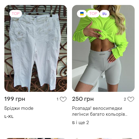
199 грн
250 грн
1
2
Бріджи mode
Розпада! велосипедки
легінси багато кольорів
L-XL
біфлекс
і ще
2
S
TOP
TOP