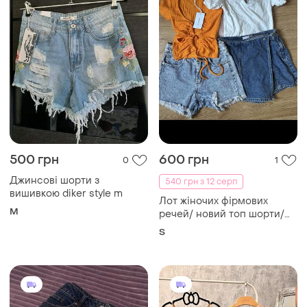
500 грн
600 грн
0
1
Джинсові шорти з
540 грн з 12 серп
вишивкою diker style m
Лот жіночих фірмових
M
речей/ новий топ шорти/
шорти- спідниця/ джинсові
S
шорти топи/ комплект
літнього одягу