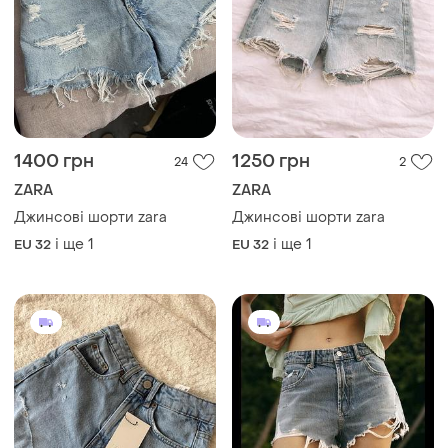
1400 грн
1250 грн
24
2
ZARA
ZARA
Джинсові шорти zara
Джинсові шорти zara
і ще
1
і ще
1
EU 32
EU 32