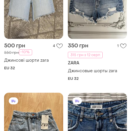
500 грн
350 грн
4
1
-10%
550 грн
315 грн з 12 серп
Джинсові шорти zara
ZARA
EU 32
Джинсовые шорты zara
EU 32