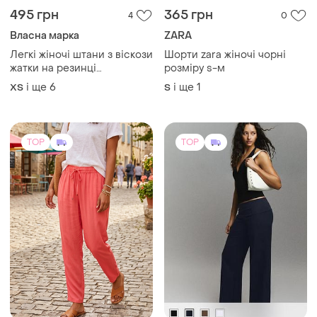
495 грн
365 грн
4
0
Власна марка
ZARA
Легкі жіночі штани з віскози
Шорти zara жіночі чорні
жатки на резинці
розміру s-м
помаранчевий
і ще
6
і ще
1
ХS
S
TOP
TOP