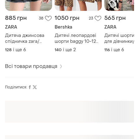
885 грн
1050 грн
565 грн
38
23
ZARA
Bershka
ZARA
Дитяча джинсова
Дитячі леопардові
Дитячі шорти z
спідничка zara/
шорти baggy 10-12
для дівчинки/ д
дитячі джинсові
років/беггі/бермуди
шорти на дівчи
і ще
6
і ще
2
і ще
6
128
140
116
шорти зара/детская
зара/міккі маус
юбка/детские
джинсовые шорты
Всі товари продавця
Поділитися: