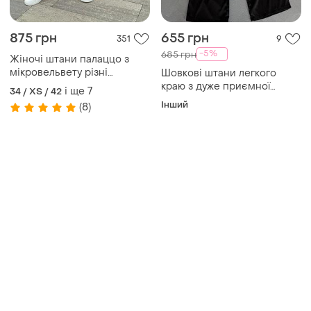
875 грн
655 грн
351
9
-5%
685 грн
Жіночі штани палаццо з
мікровельвету різні
Шовкові штани легкого
кольори 42-56 xs-4xl
краю з дуже приємної
і ще
7
34 / XS / 42
тканини
Інший
(8)