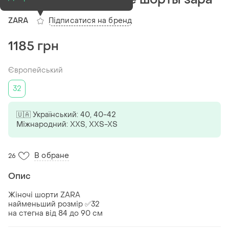
Підписатися на бренд
ZARA
1185 грн
Європейський
32
🇺🇦 Український: 40, 40-42
Міжнародний: XХS, XXS-XS
В обране
26
Опис
Жіночі шорти ZARA
найменьший розмір ✅32
на стегна від 84 до 90 см