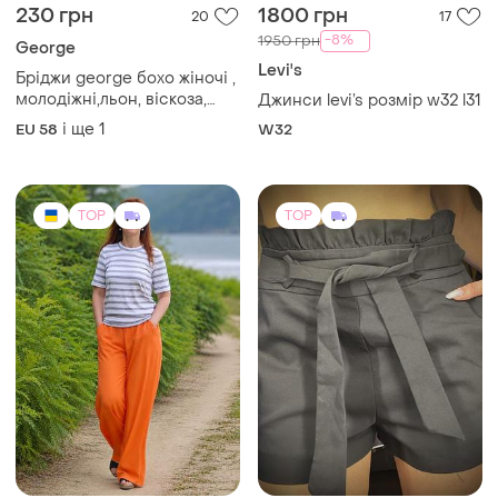
230 грн
1800 грн
20
17
-8%
1950 грн
George
Levi's
Бріджи george бохо жіночі ,
молодіжні,льон, віскоза,
Джинси levi’s розмір w32 l31
великий розмір, літо.
і ще
1
EU 58
W32
TOP
TOP