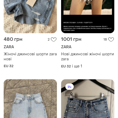
480 грн
1001 грн
2
18
ZARA
ZARA
Жіночі джинсові шорти zara
Нові джинсові жіночі шорти
нові
zara
EU 32
і ще
1
EU 32