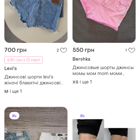
700 грн
550 грн
2
1
Bershka
630 грн з 12 серп
Джинсовые шорты джинсы
Levi's
момы мом mom моми
Джинсові шорти levi’s
джинсові шорти
і ще
1
ХS
жіночі блакитні джинсові
шорти levi’s
і ще
1
M