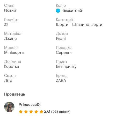
Стан:
Колір:
Новий
Блакитний
Розмір:
Категорії:
32
Шорти
Штани та шорти
Матеріал
Декор
Джинс
Рвані
Моделі
Посадка
Мінішорти
Середня
Довжина
Принт
Коротка
Без принту
Сезон
Бренд:
Літо
ZARA
Продавець
PrincessaDi
5.0
(293 оцінки)