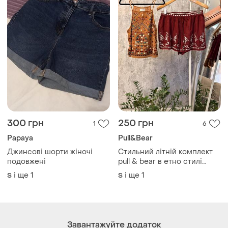
300 грн
250 грн
1
6
Papaya
Pull&Bear
Джинсові шорти жіночі
Стильний літній комплект
подовжені
pull & bear в етно стилі
бохо
і ще
1
і ще
1
S
S
Завантажуйте додаток