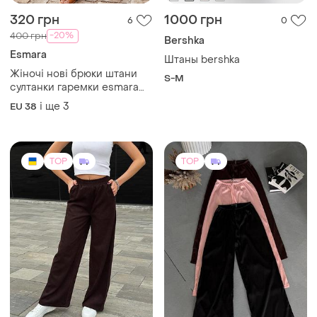
320 грн
1000 грн
6
0
-20%
400 грн
Bershka
Esmara
Штаны bershka
Жіночі нові брюки штани
S-M
султанки гаремки esmara
легкі на літо батал, норма
і ще
3
EU 38
розміри eur 38, 40, 42, 44
TOP
TOP