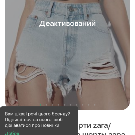
Деактивований
Деактивований
2 шт
Вам цікаві речі цього бренду?
Підпишіться на нього, щоб
Жіночі джинсові шорти zara/
дізнаватися про новинки
женские джинсовые шорты зара
Добре