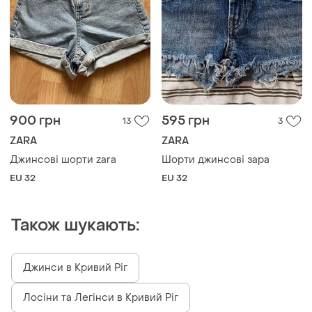
900 грн
595 грн
13
3
ZARA
ZARA
Джинсові шорти zara
Шорти джинсові зара
EU 32
EU 32
Також шукають:
Джинси в Кривий Ріг
Лосіни та Легінси в Кривий Ріг