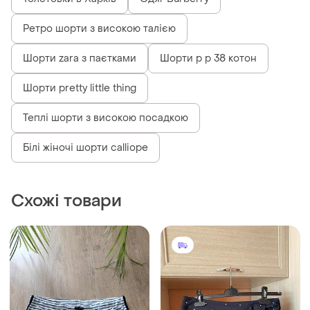
Ретро шорти з високою талією
Шорти zara з паєтками
Шорти р р 38 котон
Шорти pretty little thing
Теплі шорти з високою посадкою
Білі жіночі шорти calliope
Схожі товари