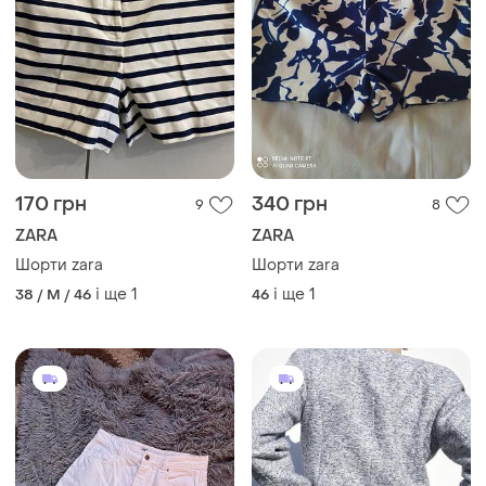
170 грн
340 грн
9
8
ZARA
ZARA
Шорти zara
Шорти zara
і ще
1
і ще
1
38 / M / 46
46