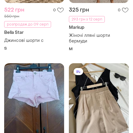
522 грн
325 грн
0
0
550 грн
293 грн з 12 серп
розпродаж до 09 серп
Markup
Bella Star
Жіночі лляні шорти
Джинсові шорти с
бермуди
S
M