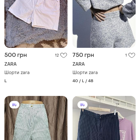
500 грн
750 грн
12
1
ZARA
ZARA
Шорти zara
Шорти zara
L
40 / L / 48