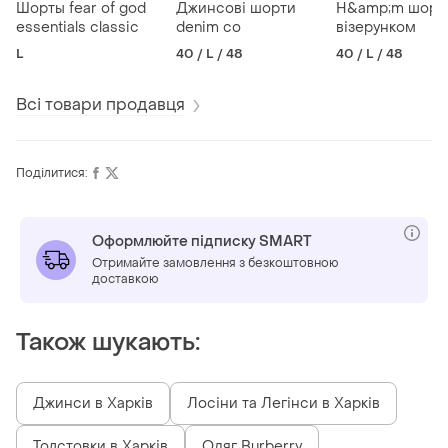
Шорты fear of god
Джинсові шорти
H&amp;m шорти
essentials classic
denim co
візерунком
L
40 / L / 48
40 / L / 48
Всі товари продавця
Поділитися:
Оформлюйте підписку SMART
Отримайте замовлення з безкоштовною
доставкою
Також шукають:
Джинси в Харків
Лосіни та Легінси в Харків
Толстовки в Харків
Одяг Burberry