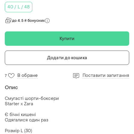
40 / L / 48
до 4.5 ₴ бонусних
Купити
Додати до кошика
В обране
Поставити запитання
7
Опис
Смугасті шорти-боксери
Starter x Zara
Є бічні кишені
Одягалися один раз
Розмір L (30)