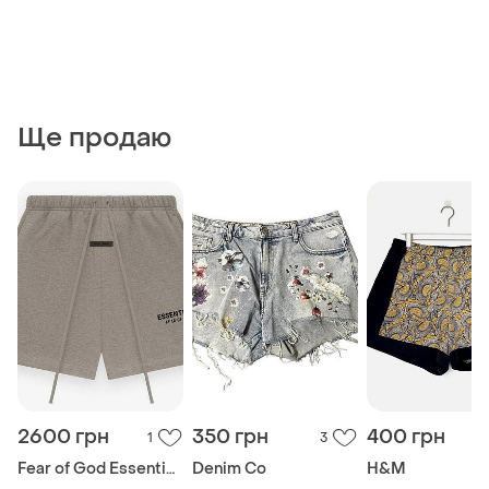
Ще продаю
2600 грн
350 грн
400 грн
1
3
Fear of God Essentials
Denim Co
H&M