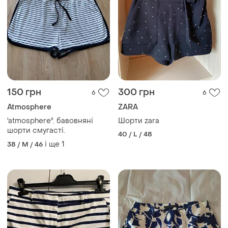
150 грн
300 грн
6
6
Atmosphere
ZARA
'atmosphere". бавовняні
Шорти zara
шорти смугасті.
40 / L / 48
і ще
1
38 / M / 46