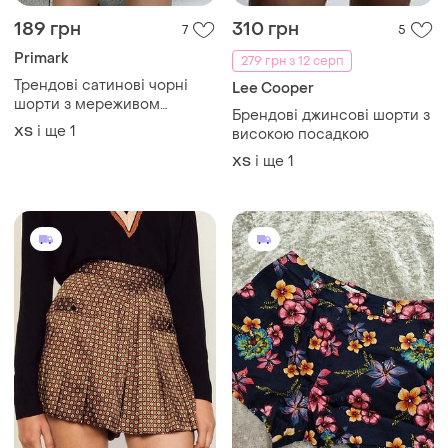
189 грн
310 грн
7
5
Primark
279 грн з 12 серп
Трендові сатинові чорні
Lee Cooper
шорти з мереживом
Брендові джинсові шорти з
primark
і ще
1
ХS
високою посадкою
і ще
1
ХS