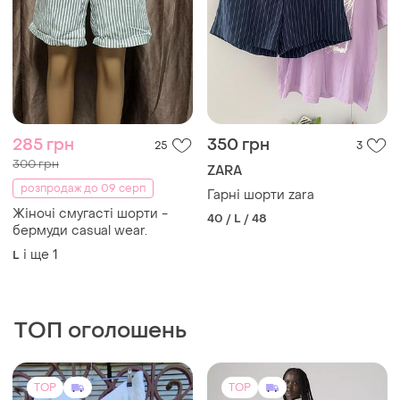
285 грн
350 грн
25
3
300 грн
ZARA
розпродаж до 09 серп
Гарні шорти zara
Жіночі смугасті шорти -
40 / L / 48
бермуди casual wear.
і ще
1
L
ТОП оголошень
TOP
TOP