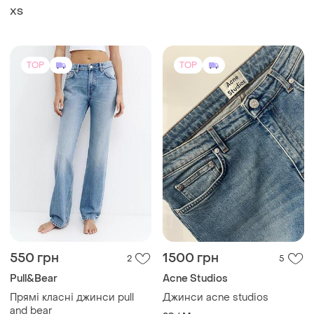
ХS
TOP
TOP
550 грн
1500 грн
2
5
Pull&Bear
Acne Studios
Прямі класні джинси pull
Джинси acne studios
and bear