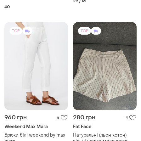
29 / M
40
TOP
TOP
960 грн
280 грн
6
4
Weekend Max Mara
Fat Face
Брюки білі weekend by max
Натуральні (льон котон)