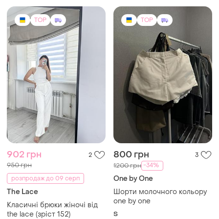
TOP
TOP
902 грн
800 грн
2
3
950 грн
-34%
1200 грн
One by One
розпродаж до 09 серп
The Lace
Шорти молочного кольору
one by one
Класичні брюки жіночі від
the lace (зріст 152)
S