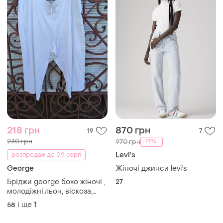
218 грн
870 грн
19
7
230 грн
-11%
970 грн
Levi's
розпродаж до 09 серп
George
Жіночі джинси levi's
Бріджи george бохо жіночі ,
27
молодіжні,льон, віскоза,
великий розмір, літо.
і ще
1
58