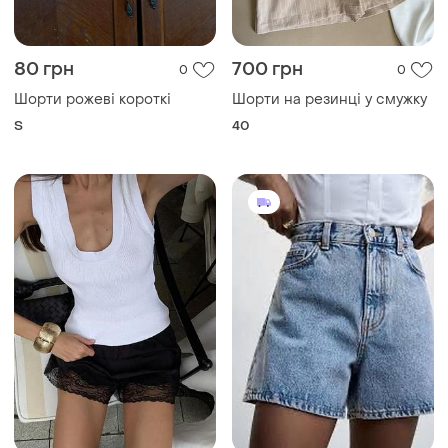
80 грн
700 грн
0
0
Шорти рожеві короткі
Шорти на резинці у смужку
S
40