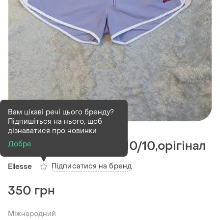
Вам цікаві речі цього бренду?
Підпишіться на нього, щоб
В наявності
1 шт
дізнаватися про новинки
Шорти ellesse,стан 10/10,орігінал
Добре
Підписатися на бренд
Ellesse
350 грн
Міжнародний