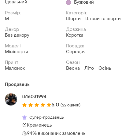
Ідеальний
Бузковий
Розмір:
Категорії:
M
Шорти
Штани та шорти
Декор
Довжина
Без декору
Коротка
Моделі
Посадка
Мінішорти
Середня
Принт
Сезон
Малюнок
Весна
Літо
Осінь
Продавець
tk16031994
5.0
(22 оцінки)
Супер-продавець
Кременець
94% виконаних замовлень