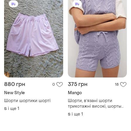
880 грн
375 грн
0
18
New Style
Mango
Шорти шортики шорті
Шорти, вʼязані шорти
трикотажні високі, шорты
і ще
1
S
вязаные высокие
і ще
1
S