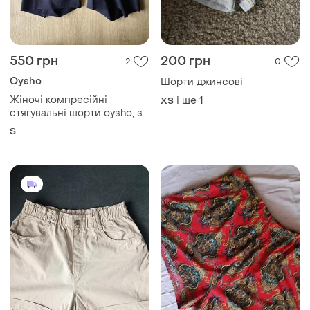
550 грн
200 грн
2
0
Oysho
Шорти джинсові
Жіночі компресійні
і ще
1
ХS
стягувальні шорти oysho, s.
S