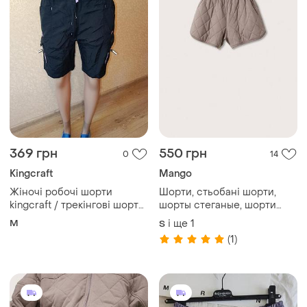
369 грн
550 грн
0
14
Kingcraft
Mango
Жіночі робочі шорти
Шорти, стьобані шорти,
kingcraft / трекінгові шорти
шорты стеганые, шорти
карго (стан нових), p.m
високі на резинці
M
і ще
1
S
(1)