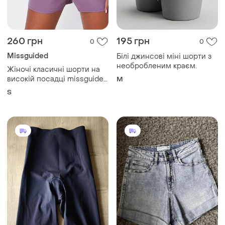
260 грн
195 грн
0
0
Missguided
Білі джинсові міні шорти з
необробленим краєм.
Жіночі класичні шорти на
високій посадці missguided
M
tall, бузковий s
S