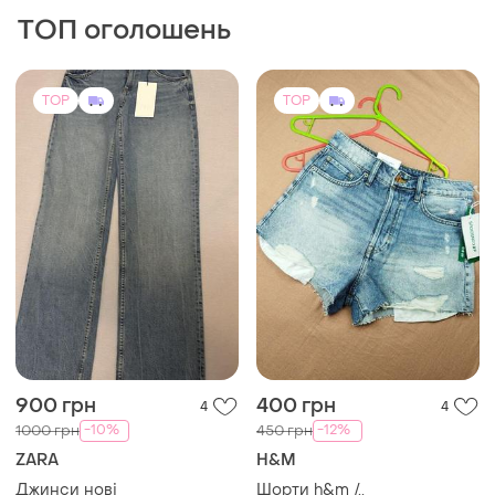
ТОП оголошень
TOP
TOP
900 грн
400 грн
4
4
-10%
-12%
1000 грн
450 грн
ZARA
H&M
Джинси нові
Шорти h&m /.,