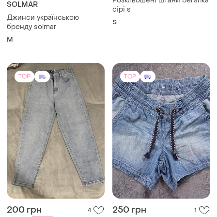
Розкльошені штани bershka
SOLMAR
сірі s
Джинси українською
S
бренду solmar
M
TOP
TOP
200 грн
250 грн
4
1