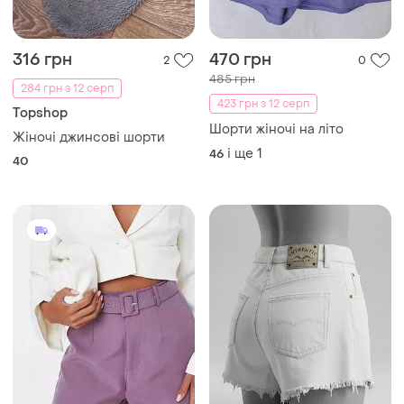
316 грн
470 грн
2
0
485 грн
284 грн з 12 серп
423 грн з 12 серп
Topshop
Шорти жіночі на літо
Жіночі джинсові шорти
і ще
1
46
40