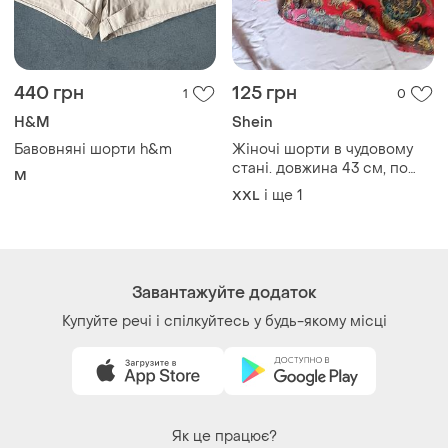
440 грн
125 грн
1
0
H&M
Shein
Бавовняні шорти h&m
Жіночі шорти в чудовому
стані. довжина 43 см, по
M
поясу 46 см, пояс на
і ще
1
XXL
резинці.
Завантажуйте додаток
Купуйте речі і спілкуйтесь у будь-якому місці
Як це працює?