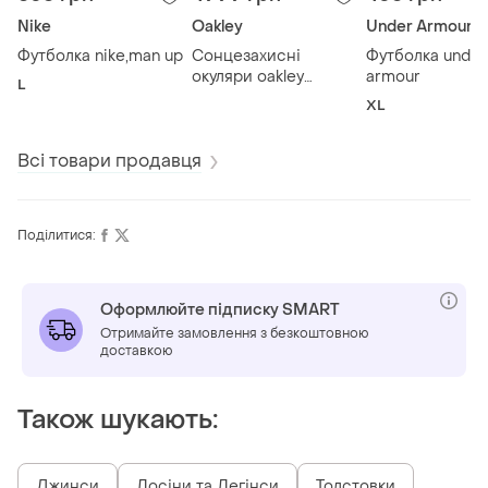
Nike
Oakley
Under Armour
Футболка nike,man up
Сонцезахисні
Футболка under
окуляри oakley
armour
L
,оригінал
XL
Всі товари продавця
Поділитися:
Оформлюйте підписку SMART
Отримайте замовлення з безкоштовною
доставкою
Також шукають:
Джинси
Лосіни та Легінси
Толстовки