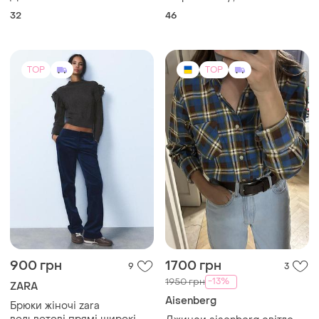
32
46
TOP
TOP
900 грн
1700 грн
9
3
-13%
1950 грн
ZARA
Aisenberg
Брюки жіночі zara