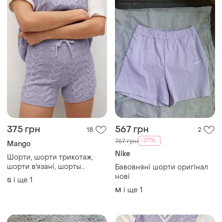
375 грн
567 грн
18
2
-27%
767 грн
Mango
Nike
Шорти, шорти трикотаж,
шорти в'язані, шорты
Бавовняні шорти оригінал
трикотажные, вязаные
нові
і ще
1
S
шорты, шорты с обьемной
і ще
1
M
вязкой коса