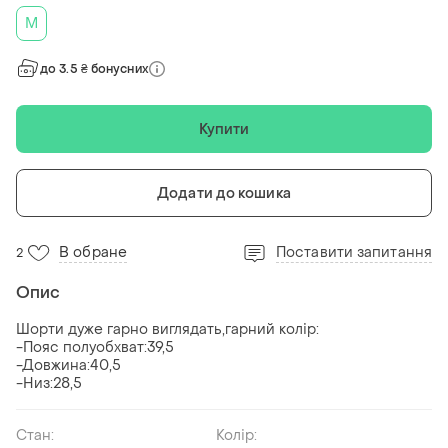
M
до 3.5 ₴ бонусних
Купити
Додати до кошика
В обране
Поставити запитання
2
Опис
Шорти дуже гарно виглядать,гарний колір:
-Пояс полуобхват:39,5
-Довжина:40,5
-Низ:28,5
Стан:
Колір: