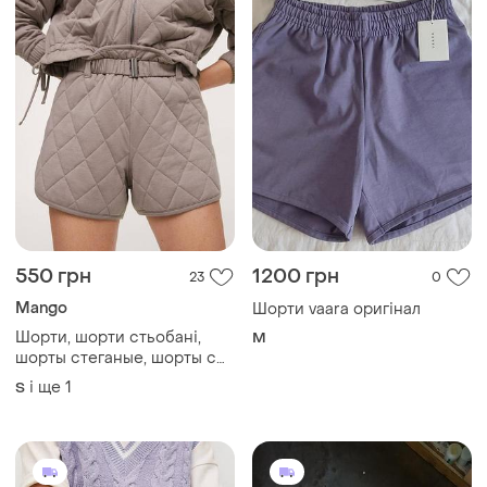
550 грн
1200 грн
23
0
Mango
Шорти vaara оригінал
Шорти, шорти стьобані,
M
шорты стеганые, шорты с
поясом высокие
і ще
1
S