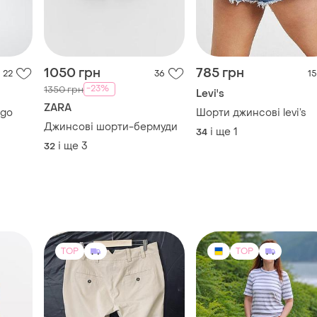
1050 грн
785 грн
22
36
15
-23%
1350 грн
Levi's
ZARA
ngo
Шорти джинсові levi’s
Джинсові шорти-бермуди
і ще
1
34
і ще
3
32
TOP
TOP