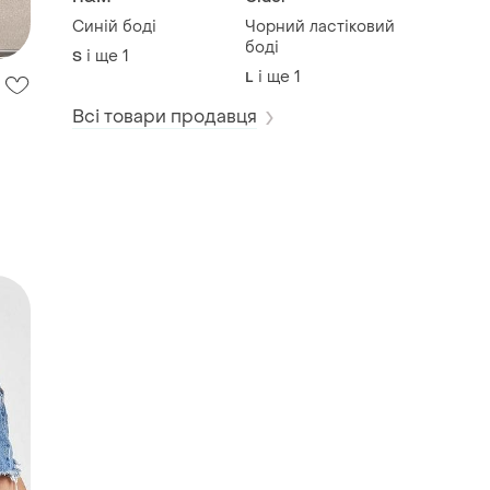
Синій боді
Чорний ластіковий
боді
і ще
1
S
і ще
1
L
Всі товари продавця