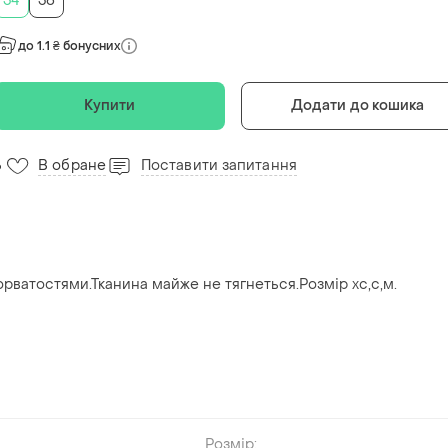
34
36
до 1.1 ₴ бонусних
Купити
Додати до кошика
В обране
Поставити запитання
6
орватостями.Тканина майже не тягнеться.Розмір хс,с,м.
Розмір: