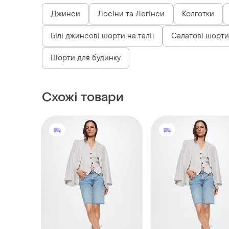
Джинси
Лосіни та Легінси
Колготки
Білі джинсові шорти на талії
Салатові шорти
Шорти для будинку
Схожі товари