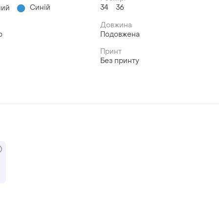
Синій
34
36
ний
Довжина
ю
Подовжена
Принт
Без принту