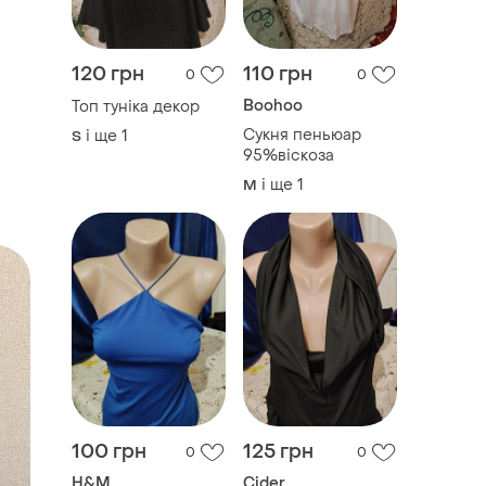
120 грн
110 грн
0
0
Boohoo
Топ туніка декор
Сукня пеньюар
і ще
1
S
95%віскоза
і ще
1
M
100 грн
125 грн
0
0
H&M
Cider