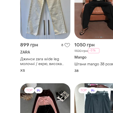
899 грн
1050 грн
8
-5%
1100 грн
ZARA
Mango
Джинси zara wide leg
молочні / екрю, висока
Штани mango 38 роз
посадка, eur 34 (xs)
XS
38
TOP
TOP