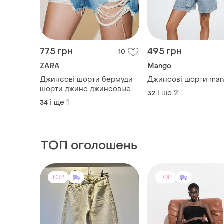
775 грн
495 грн
10
ZARA
Mango
Джинсові шорти бермуди
Джинсові шорти ma
шорти джинс джинсовые
і ще
2
32
бермуды
і ще
1
34
ТОП оголошень
TOP
TOP