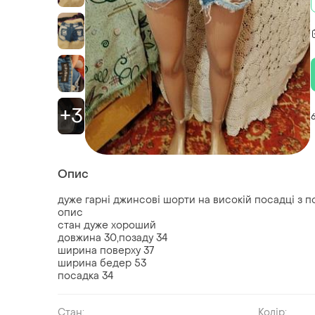
+3
Опис
дуже гарні джинсові шорти на високій посадці з п
опис
стан дуже хороший
довжина 30,позаду 34
ширина поверху 37
ширина бедер 53
посадка 34
Стан:
Колір: