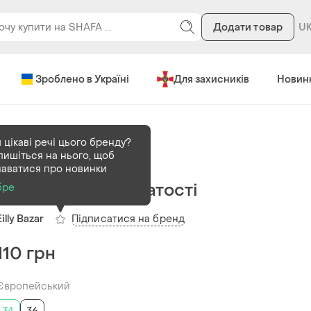
Додати товар
Зроблено в Україні
Для захисників
Новин
 цікаві речі цього бренду?
пишіться на нього, щоб
В наявності
1 шт
наватися про новинки
Сексі шорти порватості
бре
Підписатися на бренд
Eilly Bazar
110 грн
Європейський