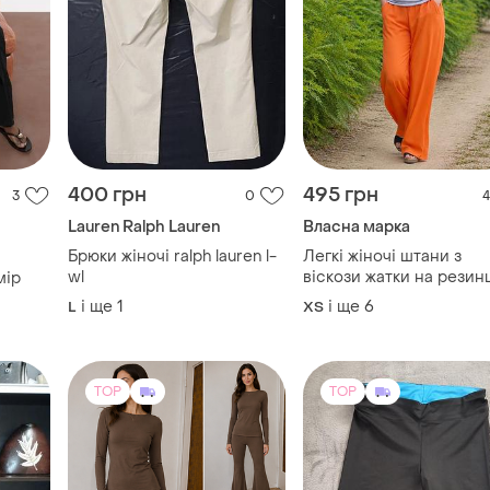
400 грн
495 грн
3
0
4
Lauren Ralph Lauren
Власна марка
Брюки жіночі ralph lauren l-
Легкі жіночі штани з
wl
віскози жатки на резин
мір
помаранчевий
і ще
1
і ще
6
L
ХS
TOP
TOP