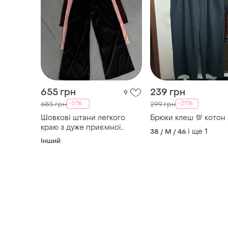
655 грн
239 грн
9
-5%
-21%
685 грн
299 грн
Шовкові штани легкого
Брюки клеш 💯 котон
краю з дуже приємної
і ще
1
38 / M / 46
тканини
Інший