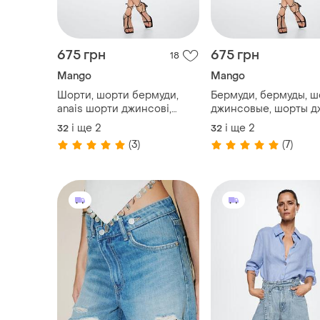
675 грн
675 грн
18
Mango
Mango
Шорти, шорти бермуди,
Бермуди, бермуды, 
anais шорти джинсові,
джинсовые, шорты д
шорты бермуды джинс,
шорти джинсові под
і ще
2
і ще
2
32
32
длинные шорты
(3)
(7)