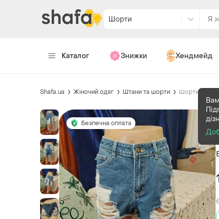
Шорти
Каталог
Знижки
Хендмейд
Shafa.ua
Жіночий одяг
Штани та шорти
Шорти
Вам
Під
діз
Безпечна оплата
До