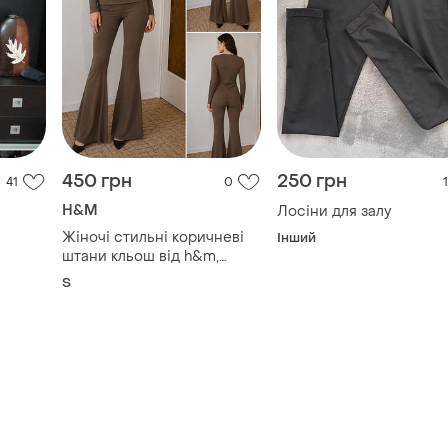
450 грн
250 грн
41
0
1
H&M
Лосіни для залу
Жіночі стильні коричневі
Інший
штани кльош від h&m,
розмір s, нові
S