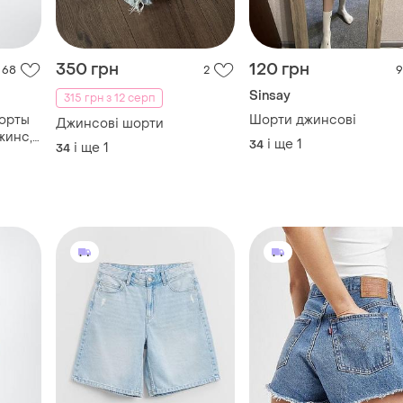
350 грн
120 грн
68
2
9
Sinsay
315 грн з 12 серп
шорты
Шорти джинсові
Джинсові шорти
жинс,
і ще
1
34
і ще
1
34
овжені