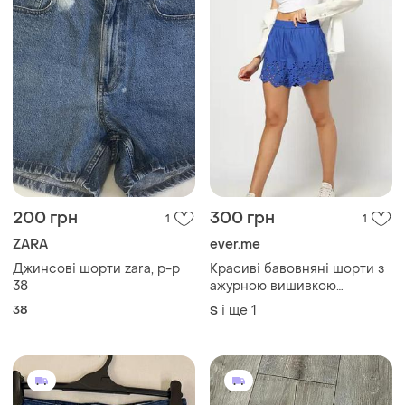
200 грн
300 грн
1
1
ZARA
ever.me
Джинсові шорти zara, p-p
Красиві бавовняні шорти з
38
ажурною вишивкою
ришельє (прошва) у
38
і ще
1
S
яскравому волошковому
кольорі від ever.me💙💙