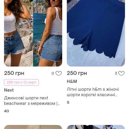
250 грн
250 грн
0
3
H&M
238 грн з 12 серп
Літні шорти h&m s жіночі
Next
шорти короткі класичні
Джинсові шорти next
шорти з фактурним краєм
S
beachwear з мереживом |
uk 12 / eur 40
40