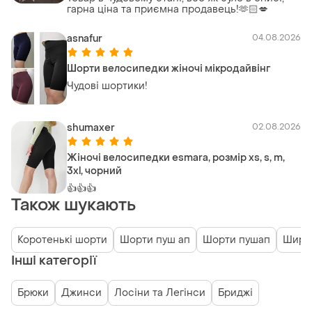
гарна ціна та приємна продавець!🫶🏻💋
asnafur
04.08.2026
Шорти велосипедки жіночі мікродайвінг
Чудові шортики!
shumaxer
02.08.2026
Жіночі велосипедки esmara, розмір xs, s, m,
3xl, чорний
👍👍👍
Також шукають
Коротенькі шорти
Шорти пуш ап
Шорти пушап
Широ
Інші категорії
Брюки
Джинси
Лосіни та Легінси
Бриджі