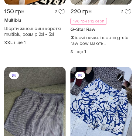
150 грн
220 грн
2
2
Multiblu
198 грн з 12 серп
Шорти жіночі сині короткі
G-Star Raw
multiblu, розмір 2xl - 3xl
Жіночі пляжні шорти g-star
і ще
1
XXL
raw bow мають
контрастний білий кант та
і ще
1
S
вишитий логотип.