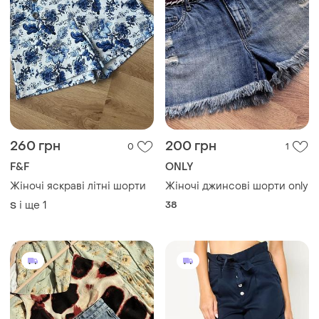
260 грн
200 грн
0
1
F&F
ONLY
Жіночі яскраві літні шорти
Жіночі джинсові шорти only
і ще
1
38
S