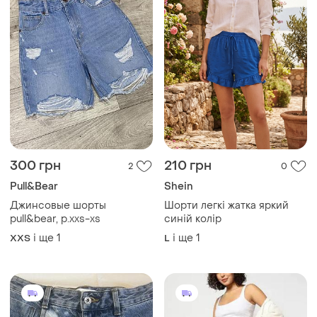
300 грн
210 грн
2
0
Pull&Bear
Shein
Джинсовые шорты
Шорти легкі жатка яркий
pull&bear, р.xxs-xs
синій колір
і ще
1
і ще
1
XХS
L