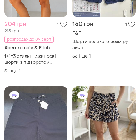
204 грн
150 грн
1
1
215 грн
F&F
розпродаж до 09 серп
Шорти великого розміру
льон
Abercrombie & Fitch
і ще
1
1+1=3 стильні джинсові
56
шорти з підворотом
abercrombie&fitch, розмір
і ще
1
S
44 - 46