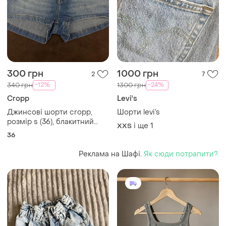
300 грн
1000 грн
2
7
-12%
-24%
340 грн
1300 грн
Cropp
Levi's
Джинсові шорти cropp,
Шорти levi’s
розмір s (36), блакитний
і ще
1
XХS
денім
36
Реклама на Шафі.
Як сюди потрапити?