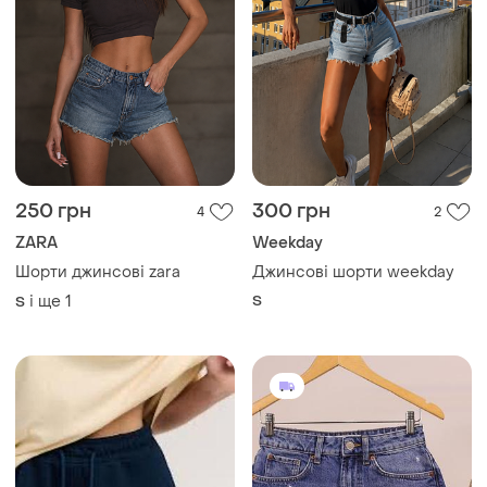
250 грн
300 грн
4
2
ZARA
Weekday
Шорти джинсові zara
Джинсові шорти weekday
і ще
1
S
S