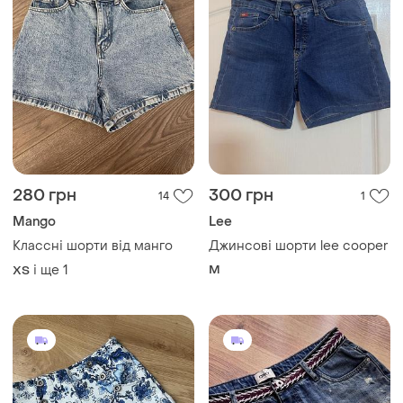
280 грн
300 грн
14
1
Mango
Lee
Классні шорти від манго
Джинсові шорти lee cooper
і ще
1
M
ХS