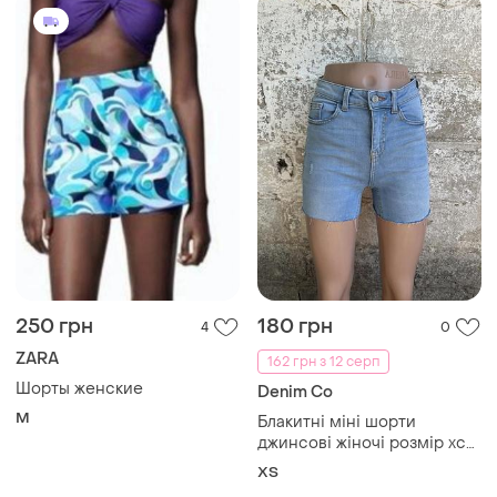
250 грн
180 грн
4
0
ZARA
162 грн з 12 серп
Шорты женские
Denim Co
M
Блакитні міні шорти
джинсові жіночі розмір хс
denim co
ХS