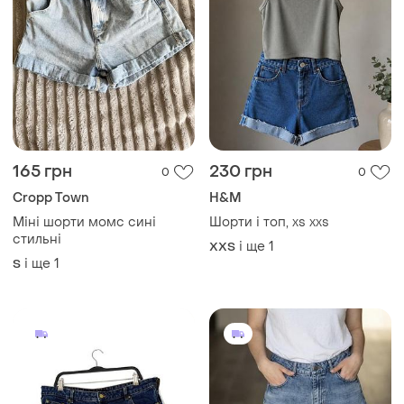
165 грн
230 грн
0
0
Cropp Town
H&M
Міні шорти момс сині
Шорти і топ, xs xxs
стильні
і ще
1
XХS
і ще
1
S