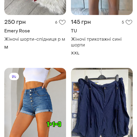
250 грн
145 грн
6
5
Emery Rose
TU
Жіночі шорти-спідниця р м
Жіночі трикотажні сині
шорти
M
XXL