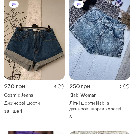
230 грн
250 грн
4
7
Cosmic Jeans
Kiabi Woman
Джинсові шорти
Літні шорти kiabi s
джинсові шорти короткі
і ще
1
38
жіночі шорти на високій
S
посадці