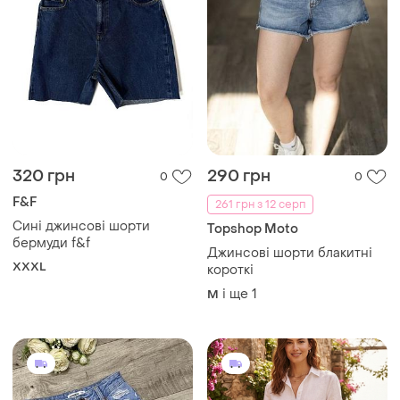
320 грн
290 грн
0
0
F&F
261 грн з 12 серп
Сині джинсові шорти
Topshop Moto
бермуди f&f
Джинсові шорти блакитні
XXXL
короткі
і ще
1
M