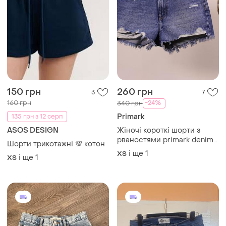
150 грн
260 грн
3
7
160 грн
-24%
340 грн
Primark
135 грн з 12 серп
ASOS DESIGN
Жіночі короткі шорти з
рваностями primark denim
Шорти трикотажні 💯 котон
co
і ще
1
ХS
і ще
1
ХS