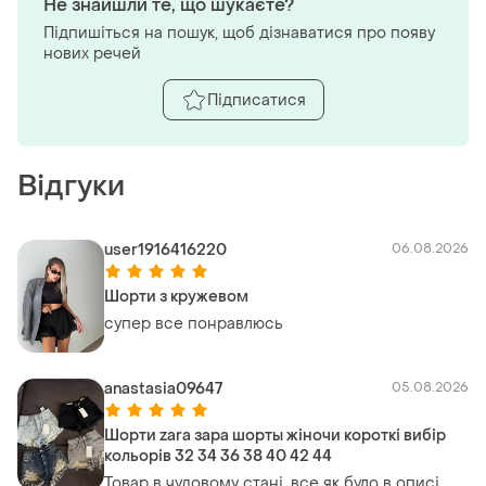
Не знайшли те, що шукаєте?
Підпишіться на пошук, щоб дізнаватися про появу
нових речей
Підписатися
Відгуки
user1916416220
06.08.2026
Шорти з кружевом
супер все понравлюсь
anastasia09647
05.08.2026
Шорти zara зара шорты жіночи короткі вибір
кольорів 32 34 36 38 40 42 44
Товар в чудовому стані, все як було в описі,