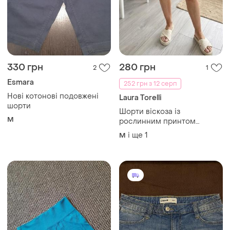
330 грн
280 грн
2
1
Esmara
252 грн з 12 серп
Нові котонові подовжені
Laura Torelli
шорти
Шорти віскоза із
M
рослинним принтом
еластичним поясом
і ще
1
M