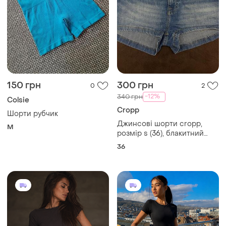
150 грн
300 грн
0
2
-12%
340 грн
Colsie
Cropp
Шорти рубчик
Джинсові шорти cropp,
M
розмір s (36), блакитний
денім
36