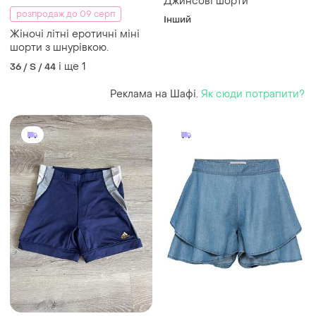
Джинсові шорти
розпродаж до 09 серп
Інший
Жіночі літні еротичні міні
шорти з шнурівкою.
і ще
1
36 / S / 44
Реклама на Шафі.
Як сюди потрапити?