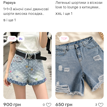
Papaya
Легенькі шортики з віскози
love to lounge з китицями
1+1=3 жіночі сині джинсові
великого розміру шортики
шорти висока посадка
і ще
1
XXL
для дому піжами
papaya, розмір 44 - 46
і ще
1
S
TOP
TOP
900 грн
650 грн
0
3