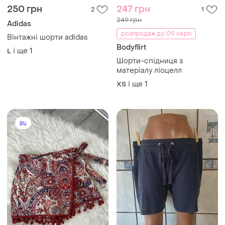
250 грн
247 грн
2
1
249 грн
Adidas
розпродаж до 09 серп
Вінтажні шорти adidas
Bodyflirt
і ще
1
L
Шорти-спідниця з
матеріалу ліоцелл
і ще
1
ХS