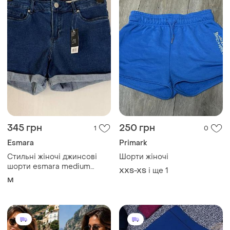
345 грн
250 грн
1
0
Esmara
Primark
Стильні жіночі джинсові
Шорти жіночі
шорти esmara medium
і ще
1
XXS-XS
waist (розмір m / 38-40)
M