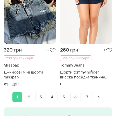
320 грн
250 грн
0
1
288 грн з 12 серп
225 грн з 12 серп
Misspap
Tommy Jeans
Джинсові міні шорти
Шорти tommy hilfiger
misspap
висока посадка тканина
ліоцел
і ще
1
S
ХS
1
2
3
4
5
6
7
>