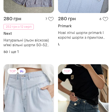
280 грн
280 грн
7
6
Primark
252 грн з 12 серп
Нові літні шорти primark l
Next
короткі шорти з принтом
Натуральні (льон віскоза)
жіночі шорти на літо
L
м'які вільні шорти 50-52
розміру
і ще
1
50
TOP
TOP