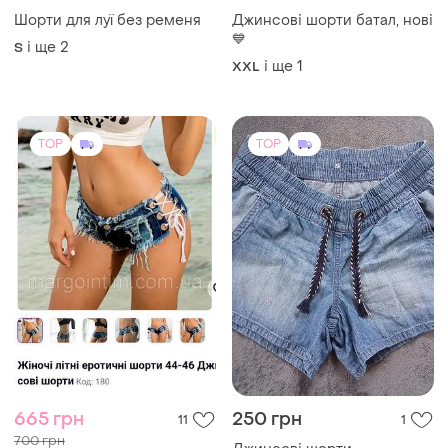
Шорти для луї без ременя
Джинсові шорти батал, нові
💙
і ще
2
S
і ще
1
XXL
TOP
TOP
665 грн
250 грн
11
1
700 грн