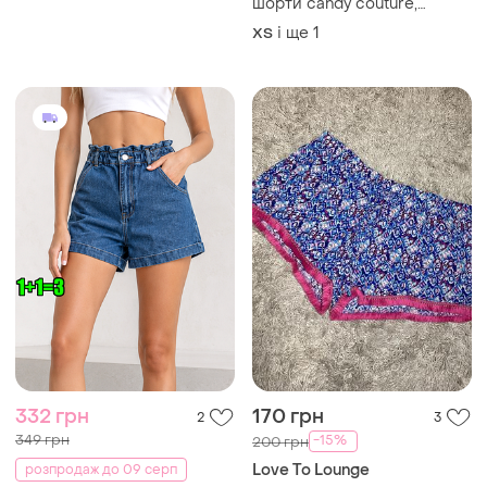
шорти candy couture,
розмір 42 - 44
і ще
1
ХS
332 грн
170 грн
2
3
349 грн
-15%
200 грн
Love To Lounge
розпродаж до 09 серп