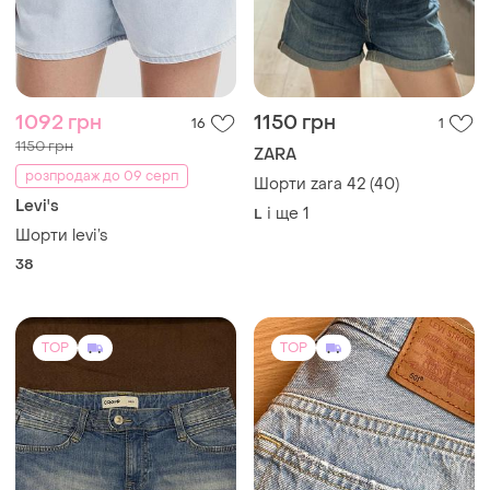
1092 грн
1150 грн
16
1
1150 грн
ZARA
розпродаж до 09 серп
Шорти zara 42 (40)
Levi's
і ще
1
L
Шорти levi’s
38
TOP
TOP