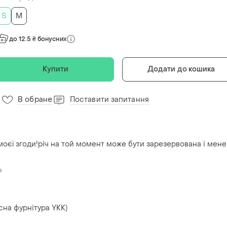
S
M
до 12.5 ₴ бонусних
Купити
Додати до кошика
В обране
Поставити запитання
 моєї згоди!річ на той момент може бути зарезервована і мене

сна фурнітура YKK)