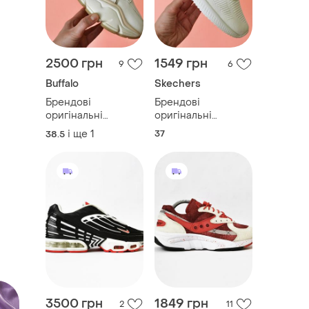
2500 грн
1549 грн
9
6
Buffalo
Skechers
Брендові
Брендові
оригінальні
оригінальні
ексклюзивні
молочні кросівки
і ще
1
37
38.5
кросівки на
skechers 23.5-24
платформі buffalo
см
25 см
3500 грн
1849 грн
2
11