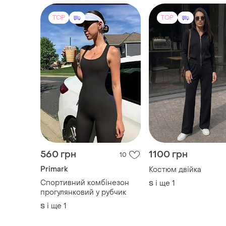
TOP
TOP
560 грн
1100 грн
10
Primark
Костюм двійка
Спортивний комбінезон
і ще
1
S
прогулянковий у рубчик
і ще
1
S