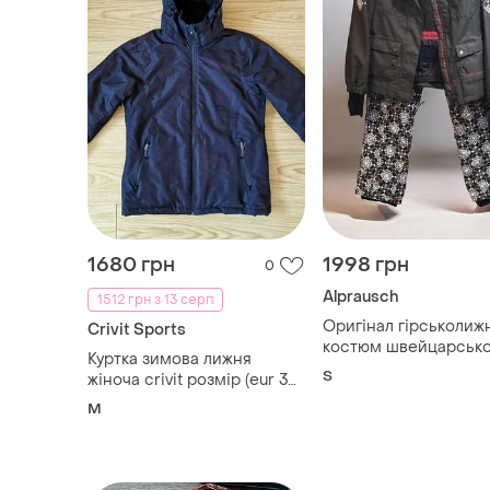
1680 грн
1998 грн
0
Alprausch
1512 грн з 13 серп
Oригінал гірськолиж
Crivit Sports
костюм швейцарсько
Куртка зимова лижня
преміум-бренда alpr
S
жіноча crivit розмір (eur 38)
з фірмовим
m waterproof original
M
скандинавським при
та контрастною підк
кольору фукції роз.s