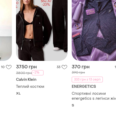
3750 грн
370 грн
10
33
1
390 грн
-2%
3800 грн
Calvin Klein
333 грн з 13 серп
Теплий костюм
ENERGETICS
XL
Спортивні лосини
energetics s легінси жі
для фітнесу залу бігу
S
висока посадка
леопардовий принт