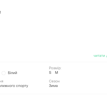
M
читати 
Розмір:
S
M
Білий
ня
Сезон
олижного спорту
Зима