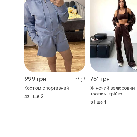
999 грн
751 грн
2
Костюм спортивний
Жіночий велюровий
костюм-трійка
і ще
2
42
і ще
1
S