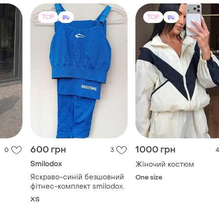
оригінал dryplus тайтси
TOP
TOP
600 грн
1000 грн
0
3
4
Smilodox
Жіночий костюм
Яскраво-синій безшовний
One size
фітнес-комплект smilodox.
ХS