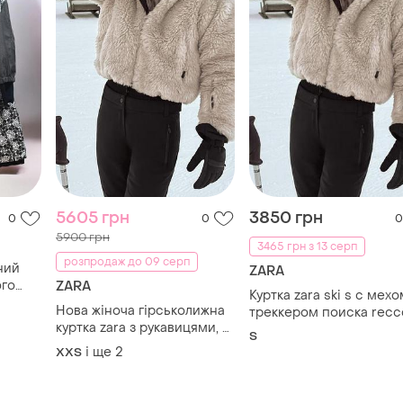
5605 грн
3850 грн
0
0
0
5900 грн
3465 грн з 13 серп
розпродаж до 09 серп
ний
ZARA
го
ZARA
Куртка zara ski s с мехо
ausch
Нова жіноча гірськолижна
треккером поиска recc
куртка zara з рукавицями, s,
лыжная
нтом
S
ski collection recco
і ще
2
XХS
ладкою