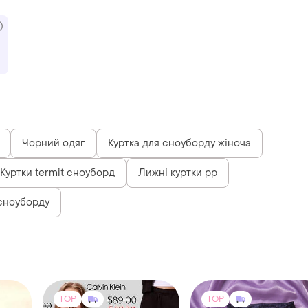
Чорний одяг
Куртка для сноуборду жіноча
Куртки termit сноуборд
Лижні куртки рр
 сноуборду
TOP
TOP