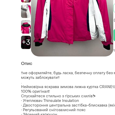
+3
1
Опис
‼️не оформляйте, будь ласка, безпечну оплату без
можуть заблокувати‼️
.
Неймовірна яскрава зимова лижна куртка CRANE
100% оригінал❗️
Спускайтеся стильно з гірських схилів⛷️
• Утеплювач Thinsulate Insulation
• Двостороння центральна застібка-блискавка (які
• Регульований снігозахисний пояс
• Зйомний капюшон