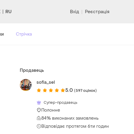
RU
Вхід
|
Реєстрація
ки
Стрічка
Продавець
sofia_sel
5.0
(597 оцінок)
Супер-продавець
Полонне
84% виконаних замовлень
Відповідає протягом 6ти годин