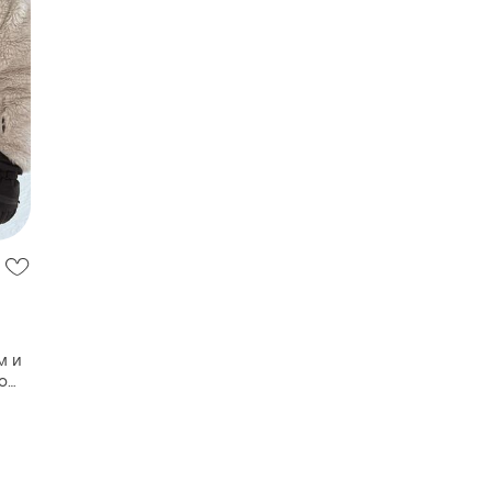
м и
o