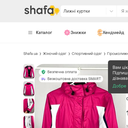
Лижні куртки
Каталог
Знижки
Хендмейд
Shafa.ua
Жіночий одяг
Спортивний одяг
Гірськолиж
Вам цік
Безпечна оплата
Підпиші
дізнав
Безкоштовна доставка SMART
Добре