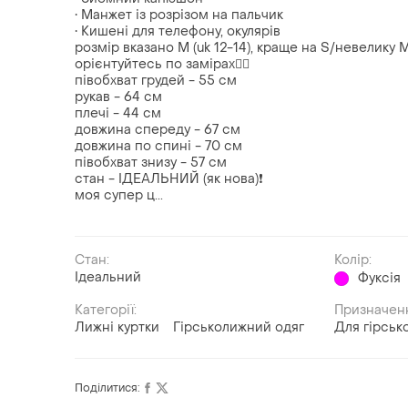
• Манжет із розрізом на пальчик
• Кишені для телефону, окулярів
розмір вказано М (uk 12-14), краще на S/невелику 
орієнтуйтесь по замірах👇🏻
півобхват грудей - 55 см
рукав - 64 см
плечі - 44 см
довжина спереду - 67 см
довжина по спині - 70 см
півобхват знизу - 57 см
стан - ІДЕАЛЬНИЙ (як нова)❗️
моя супер ц...
Стан:
Колір:
Ідеальний
Фуксія
Категорії:
Призначен
Лижні куртки
Гірськолижний одяг
Для гірськ
Поділитися: