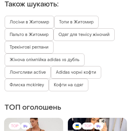
Також шукають:
Лосіни в Житомир
Топи в Житомир
Пальто в Житомир
Одяг для тенісу жіночий
Трекінгові реглани
Жіноча олімпійка adidas xs дубль
Лонгсливи active
Adidas чорні кофти
Флиска mckinley
Кофти на одяг
ТОП оголошень
TOP
TOP