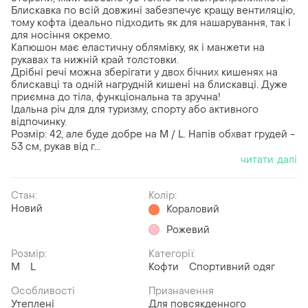
Блискавка по всій довжині забезпечує кращу вентиляцію,
тому кофта ідеально підходить як для нашарування, так і
для носіння окремо.
Капюшон має еластичну облямівку, як і манжети на
рукавах та нижній край толстовки.
Дрібні речі можна зберігати у двох бічних кишенях на
блискавці та одній нагрудній кишені на блискавці. Дуже
приємна до тіла, функціональна та зручна!
Ідальна річ для для туризму, спорту або активного
відпочинку.
Розмір: 42, але буде добре на M / L. Напів обхват грудей -
53 см, рукав від г...
читати далі
Стан:
Колір:
Новий
Кораловий
Рожевий
Розмір:
Категорії:
M
L
Кофти
Спортивний одяг
Особливості
Призначення
Утеплені
Для повсякденного