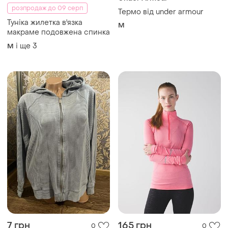
розпродаж до 09 серп
Термо від under armour
Туніка жилетка в'язка
M
макраме подовжена спинка
і ще
3
M
7 грн
165 грн
0
0