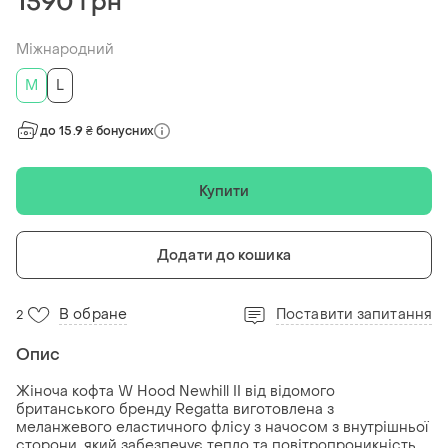
1590 грн
Міжнародний
M
L
до 15.9 ₴ бонусних
Купити
Додати до кошика
В обране
Поставити запитання
2
Опис
Жіноча кофта W Hood Newhill II від відомого
британського бренду Regatta виготовлена з
меланжевого еластичного флісу з начосом з внутрішньої
сторони, який забезпечує тепло та повітропроникність.