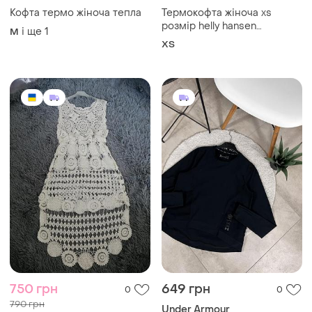
Кофта термо жіноча тепла
Термокофта жіноча xs
розмір helly hansen
і ще
1
M
блакитна
ХS
750 грн
649 грн
0
0
790 грн
Under Armour