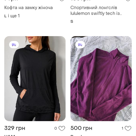
Кофта на замку жіноча
Спортивний лонгслів
lululemon swiftly tech із
і ще
1
L
застібкою-блискавкою до
S
середини грудей розмір 8
329 грн
500 грн
0
1