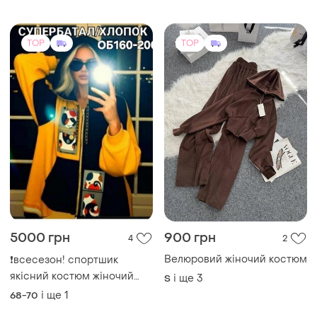
TOP
TOP
5000 грн
900 грн
4
2
Велюровий жіночий костюм
❗всесезон! спортшик
якісний костюм жіночий
і ще
3
S
великого розміру
і ще
1
68-70