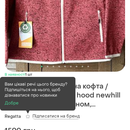
В наявності
1 шт
Вам цікаві речі цього бренду?
Оригінал! нові жіноча кофта /
Підпишіться на нього, щоб
толстовка regatta w hood newhill
дізнаватися про новинки
ii, на флісі, з капюшоном,...
Добре
Підписатися на бренд
Regatta