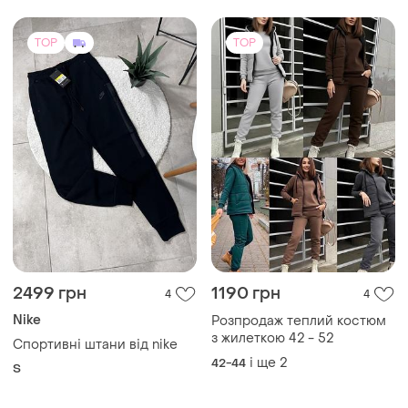
TOP
TOP
2499 грн
1190 грн
4
4
Nike
Розпродаж теплий костюм
з жилеткою 42 - 52
Спортивні штани від nike
і ще
2
42-44
S