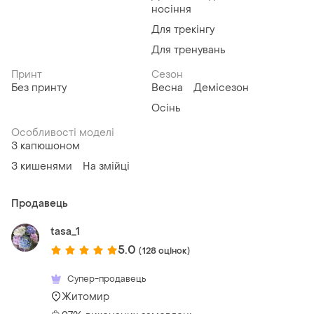
носіння
Для трекінгу
Для тренувань
Принт
Сезон
Без принту
Весна
Демісезон
Осінь
Особливості моделі
З капюшоном
З кишенями
На змійці
Продавець
tasa_1
5.0
(128 оцінок)
Супер-продавець
Житомир