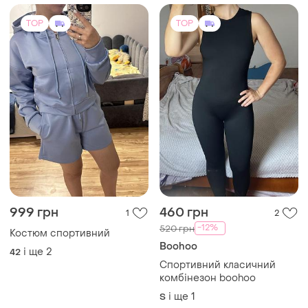
TOP
TOP
999 грн
460 грн
1
2
-12%
520 грн
Костюм спортивний
Boohoo
і ще
2
42
Спортивний класичний
комбінезон boohoo
і ще
1
S