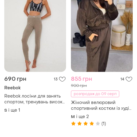
690 грн
855 грн
13
14
900 грн
Reebok
розпродаж до 09 серп
Reebok лосіни для занять
спортом, тренувань висока
Жіночий велюровий
посадка 93% бавовна s і l
спортивний костюм із худі
і ще
1
S
розміри нові
на блискавці та широкими
і ще
2
M
штанами, турція, шоколад/
(1)
чорний