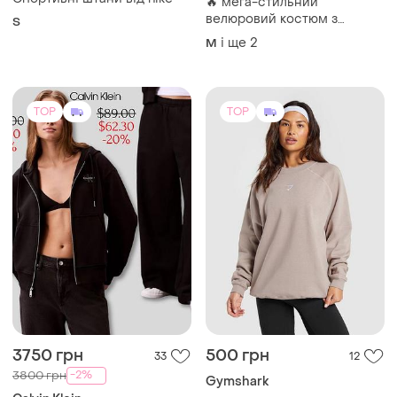
Спортивні штани від nike
🔥 мега-стильний
велюровий костюм з
S
капюшоном! 🔥
і ще
2
M
TOP
TOP
3750 грн
500 грн
33
12
-2%
3800 грн
Gymshark