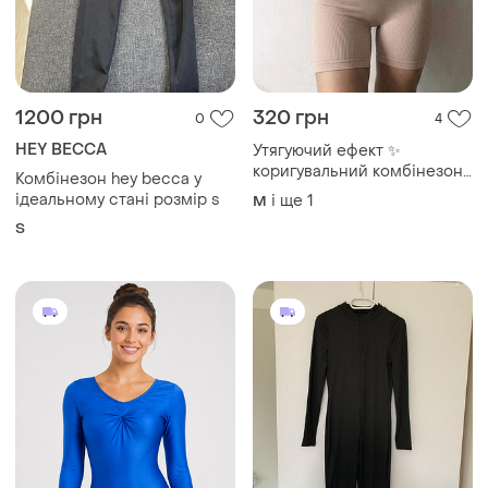
1200 грн
320 грн
0
4
HEY BECCA
Утягуючий ефект ✨
коригувальний комбінезон-
Комбінезон hey becca у
боді з відкритою спиною 👙
ідеальному стані розмір s
і ще
1
M
утягуюча білизна шортами
S
🏷️ безшовна утяжка бежева