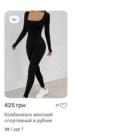
і ще
1
36
425 грн
11
Комбинезон женский
спортивный в рубчик
і ще
1
38