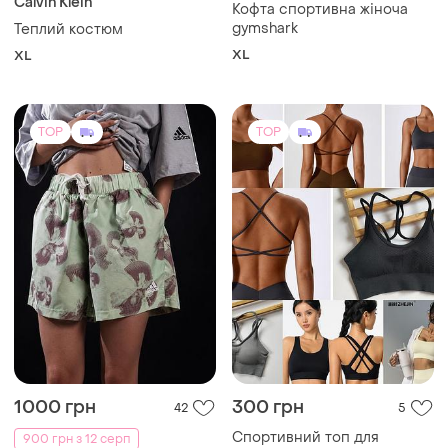
Calvin Klein
Кофта спортивна жіноча
gymshark
Теплий костюм
XL
XL
TOP
TOP
1000 грн
300 грн
42
5