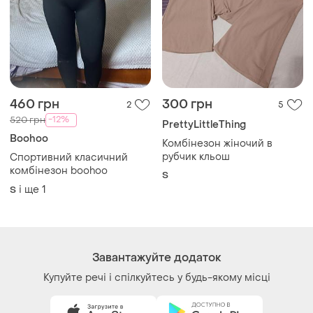
460 грн
300 грн
2
5
-12%
520 грн
PrettyLittleThing
Boohoo
Комбінезон жіночий в
рубчик кльош
Спортивний класичний
комбінезон boohoo
S
і ще
1
S
Завантажуйте додаток
Купуйте речі і спілкуйтесь у будь-якому місці