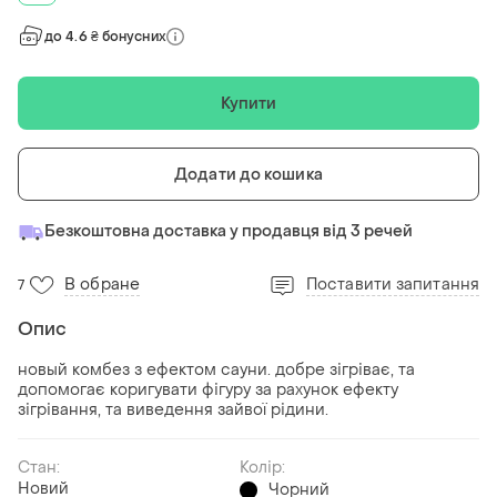
до 4.6 ₴ бонусних
Купити
Додати до кошика
Безкоштовна доставка у продавця від 3 речей
В обране
Поставити запитання
7
Опис
новый комбез з ефектом сауни. добре зігріває, та
допомогає коригувати фігуру за рахунок ефекту
зігрівання, та виведення зайвої рідини.
Стан:
Колір:
Новий
Чорний