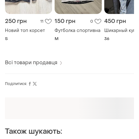
250 грн
150 грн
450 грн
11
0
Новий топ корсет
Футболка спортивна
Шикарный купа
S
M
36
Всі товари продавця
Поділитися:
Оформлюйте підписку SMART
Отримайте замовлення з безкоштовною
доставкою
Також шукають: