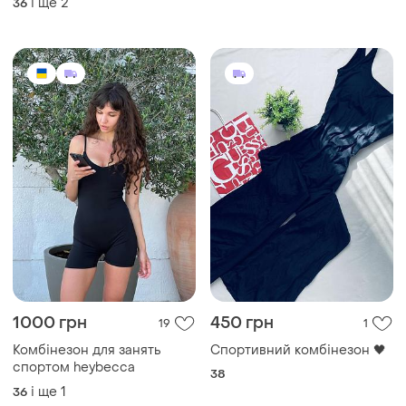
і ще
1
36
спорту.
і ще
2
36
1000 грн
450 грн
19
1
Комбінезон для занять
Спортивний комбінезон 🖤
спортом heybecca
38