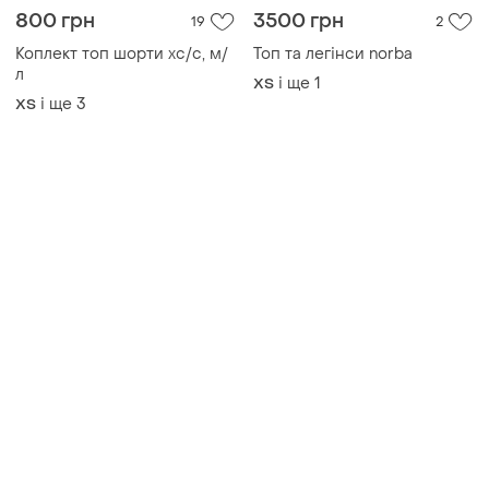
800 грн
3500 грн
19
2
Коплект топ шорти хс/с, м/
Топ та легінси norba
л
і ще
1
ХS
і ще
3
ХS