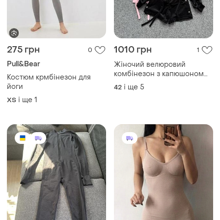
275 грн
1010 грн
0
1
Pull&Bear
Жіночий велюровий
комбінезон з капюшоном
Костюм крмбінезон для
на конопках,плюшевий
йоги
і ще
5
42
комбінезон велюр з
і ще
1
ХS
капюшоном жіночий
облягаючий комбінезон з
велюру з кнопками