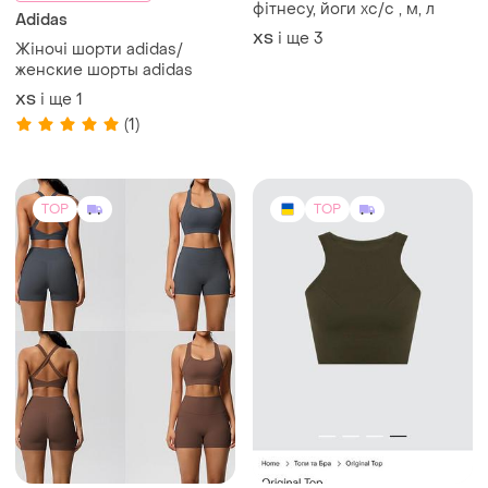
Спортивний топ для
900 грн з 12 серп
фітнесу, йоги хс/с , м, л
Adidas
і ще
3
ХS
Жіночі шорти adidas/
женские шорты adidas
і ще
1
ХS
(1)
TOP
TOP