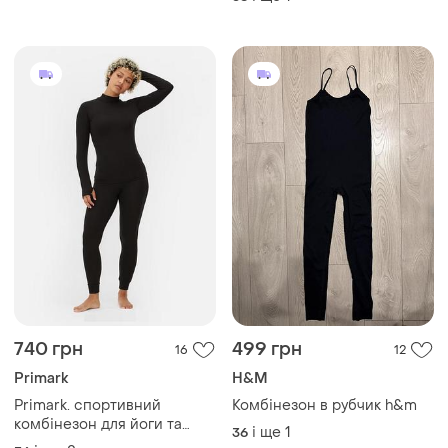
і ще
1
36
740 грн
499 грн
16
12
Primark
H&M
Primark. спортивний
Комбінезон в рубчик h&m
комбінезон для йоги та