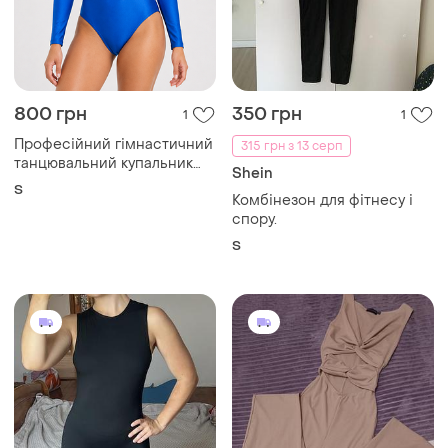
800 грн
350 грн
1
1
Професійний гімнастичний
315 грн з 13 серп
танцювальний купальник
Shein
alegra
S
Комбінезон для фітнесу і
спору.
S