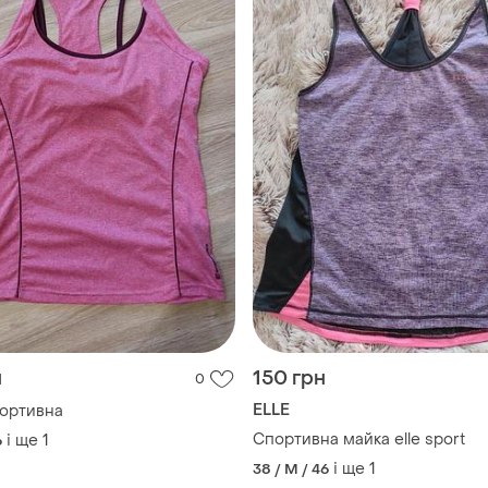
н
150 грн
0
ELLE
ортивна
Спортивна майка elle sport
і ще
1
6
і ще
1
38 / M / 46