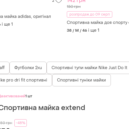
142 грн
2
150 грн
розпродаж до 09 серп
а майка adidas, оригінал
Спортивна майка доя спорту 
і ще
1
6
і ще
1
38 / M / 46
aff
Футболки 2xu
Спортивні тупи майки Nike Just Do It
ke pro dri fit спортивні
Спортивні туніки майки
Деактивований
1 шт
Спортивна майка extend
250
грн
-48%