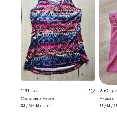
120 грн
250 гр
0
Спортивна майка
Майка сп
і ще
1
38 / M / 46
38 / M / 4