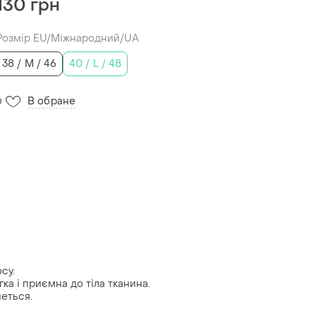
130 грн
Розмір EU/Міжнародний/UA
38 / M / 46
40 / L / 48
В обране
0
су.
гка і приємна до тіла тканина.
неться.