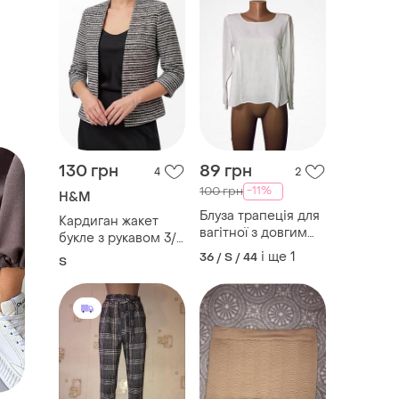
130 грн
89 грн
4
2
-11%
100 грн
H&M
Блуза трапеція для
Кардиган жакет
вагітної з довгим
букле з рукавом 3/4
рукавом
h&m
і ще
1
36 / S / 44
S