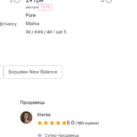
29 грн
2
12
-20%
36 грн
Pure
Майка
фітнесу
і ще
5
32 / XXS / 40
Борцівки New Balance
Продавець
literka
5.0
(180 оцінок)
Супер-продавець