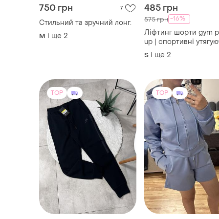
750 грн
485 грн
7
-16%
575 грн
Стильний та зручний лонг.
Ліфтинг шорти gym p
і ще
2
M
up | спортивні утягую
шорти з високою по
і ще
2
S
| безшовні
TOP
TOP