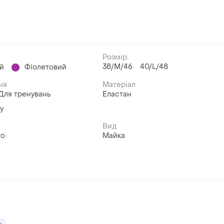
Розмір:
38/M/46
40/L/48
й
Фіолетовий
ня
Матеріал
Для тренувань
Еластан
у
Вид
то
Майка