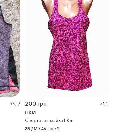
200 грн
1
2
H&M
Спортивна майка h&m
і ще
1
38 / M / 46