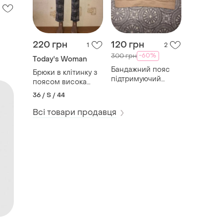
220 грн
120 грн
1
2
-60%
300 грн
Today's Woman
Бандажний пояс
Брюки в клітинку з
підтримуючий
поясом висока
корегуючий skin up
талія today
36 / S / 44
Всі товари продавця