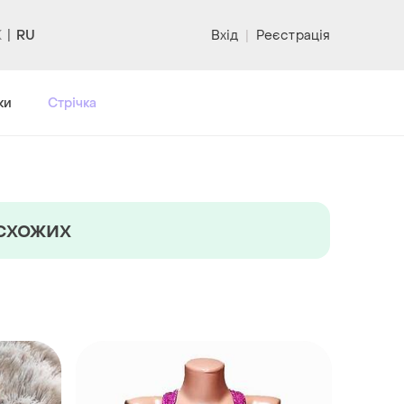
RU
Вхід
|
Реєстрація
ки
Стрічка
 схожих