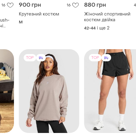
900 грн
880 грн
16
16
4
Крутезний костюм
Жіночий спортивний
костюм двійка
ush-
M
чі
і ще
2
42-44
садкою
TOP
TOP