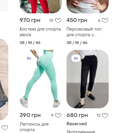
970 грн
450 грн
10
6
Костюм для спорта
Персиковый топ
alexia
для спорта с
чашками
38 / M / 46
38 / M / 46
ть
390 грн
680 грн
9
12
Reserved
Леггинсы для
спорта
Укороченные