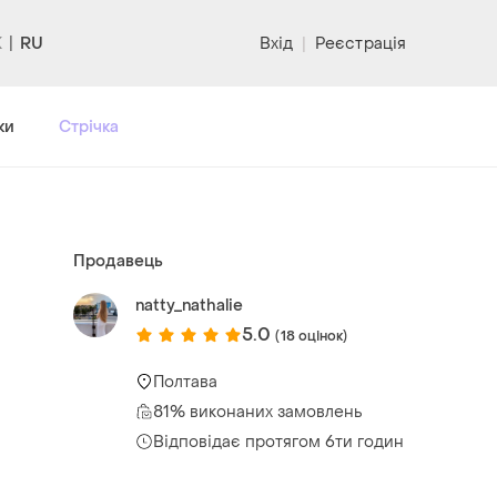
RU
Вхід
|
Реєстрація
ки
Стрічка
Продавець
natty_nathalie
5.0
(18 оцінок)
Полтава
81% виконаних замовлень
Відповідає протягом 6ти годин