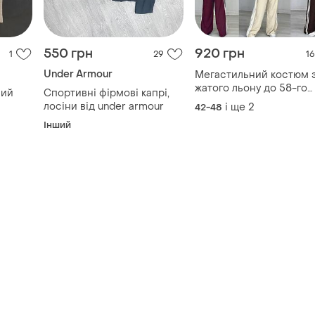
жатого льону до 58-го
ний
Спортивні фірмові капрі,
розміру
лосіни від under armour
і ще
2
42-48
Інший