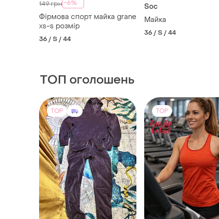
ТОП оголошень
TOP
TOP
450 грн
159 грн
1
-12%
507 грн
Reebok
Стильний велюровий
Спортивна майка ree
костюм-двійка з худі