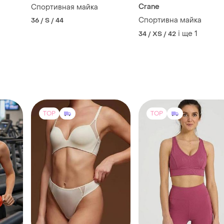
TOP
TOP
1450 грн
365 грн
1
7
145
Balaloum
Layer 8
bok з
Комплект жіночої білизни
Спортивний топ бра