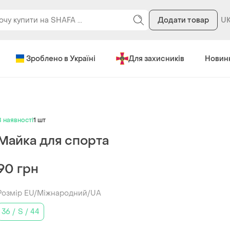
Додати товар
Зроблено в Україні
Для захисників
Новин
В наявності
1 шт
Майка для спорта
90 грн
Розмір EU/Міжнародний/UA
36 / S / 44