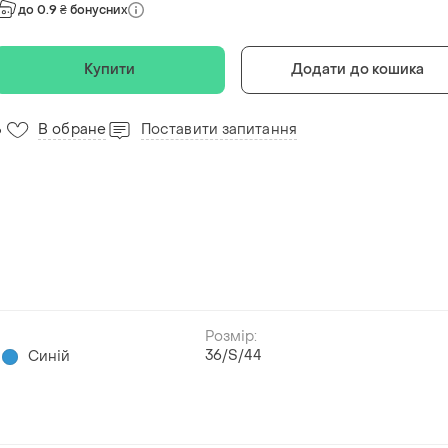
до 0.9 ₴ бонусних
Купити
Додати до кошика
В обране
Поставити запитання
6
Розмір:
36/S/44
Синій