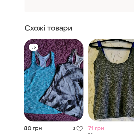
80 грн
71 грн
3
75 грн
Майки для спорту / майка
для залу / футболка для
розпродаж до 09 серп
спорту
36 / S / 44
Майка для спорта
36 / S / 44