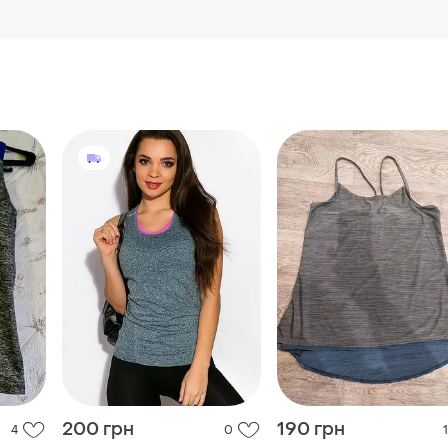
200 грн
190 грн
4
0
1
B'TWIN
Decathlon
Майка спортивна, майка
Жіноча майка для заня
для занять спортом btwin
спортом.
і ще
1
і ще
1
S
36 / S / 44