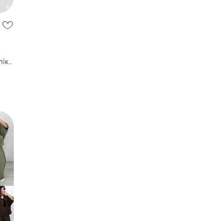
пік
 8
з