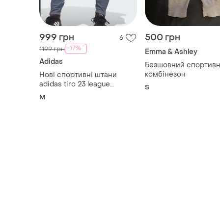
Adidas
Безшовний спортив
комбінезон
Нові спортивні штани
adidas tiro 23 league
S
(оригінал із кота), розмір m
M