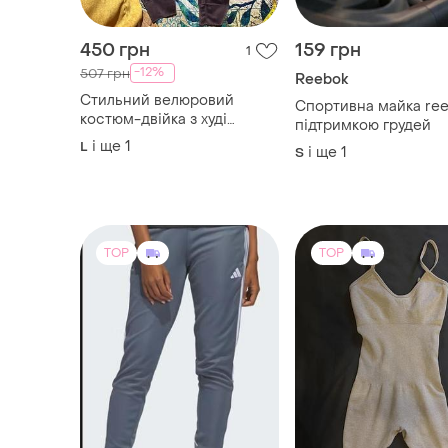
підтримкою грудей
(глибокий сливово-
і ще
1
L
і ще
1
S
фіолетовий колір)
TOP
TOP
999 грн
500 грн
6
-17%
1199 грн
Emma & Ashley