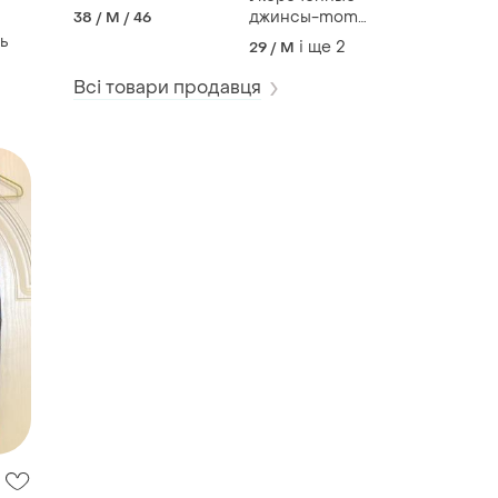
джинсы-mom
38 / M / 46
reserved
і ще
2
29 / M
Всі товари продавця