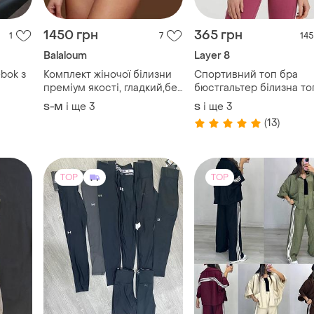
преміум якості, гладкий,без
бюстгальтер білизна то
кісточки,dcmr balaloum
базова спорт сток layer
і ще
3
і ще
3
S-M
S
(13)
TOP
TOP
550 грн
920 грн
1
29
16
Under Armour
Мегастильний костюм 