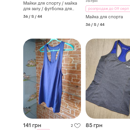
141 грн
85 грн
2
-6%
149 грн
Soc
Фірмова спорт майка grane
Майка
xs-s розмір
36 / S / 44
36 / S / 44