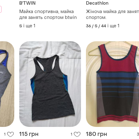
115 грн
180 грн
1
1
3
Crane
Спортивная майка
Спортивна майка
36 / S / 44
і ще
1
34 / XS / 42