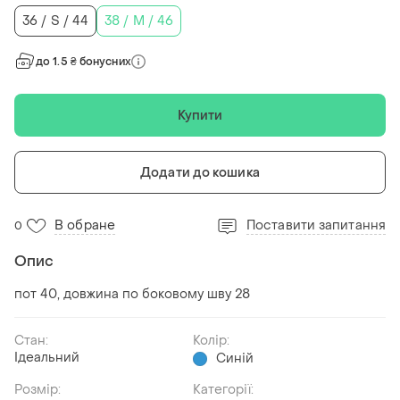
36 / S / 44
38 / M / 46
до 1.5 ₴ бонусних
Купити
Додати до кошика
В обране
Поставити запитання
0
Опис
пот 40, довжина по боковому шву 28
Стан:
Колір:
Ідеальний
Синій
Розмір:
Категорії: