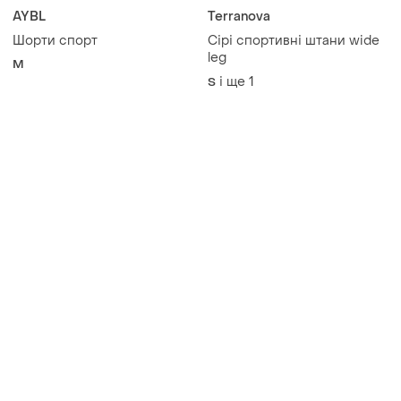
AYBL
Terranova
Шорти спорт
Сірі спортивні штани wide
leg
M
і ще
1
S