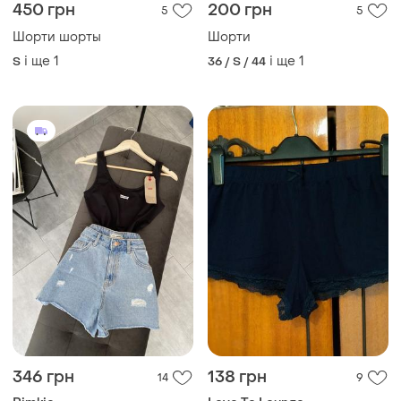
450 грн
200 грн
5
5
Шорти шорты
Шорти
і ще
1
і ще
1
S
36 / S / 44
346 грн
138 грн
14
9