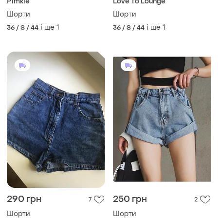
Pimkie
Love To Lounge
Шорти
Шорти
і ще
1
і ще
1
36 / S / 44
36 / S / 44
290 грн
250 грн
7
2
Шорти
Шорти