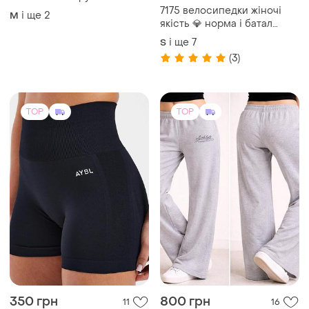
7175 велосипедки жіночі
і ще
2
M
якість 💎 норма і батал
шорти s-5xl 🌈 кольори з
і ще
7
S
біфлексу oysho ойшо
(3)
TOP
TOP
350 грн
800 грн
11
16