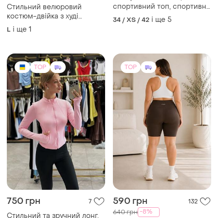
спортивний топ, спортивні
Стильний велюровий
жіночі, костюм для
костюм-двійка з худі
і ще
5
34 / XS / 42
спортзалу
(глибокий сливово-
і ще
1
L
фіолетовий колір)
TOP
TOP
750 грн
590 грн
7
132
-8%
640 грн
Стильний та зручний лонг.