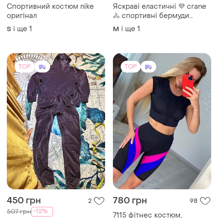
Спортивний костюм nike
Яскраві еластичні 💜 crane
оригінал
🚴 спортивні бермуди
велосипедки капрі ⚡
і ще
1
і ще
1
S
M
фіолетовий абстрактний
принт s-l
TOP
TOP
450 грн
780 грн
2
98
-12%
507 грн
7115 фітнес костюм,