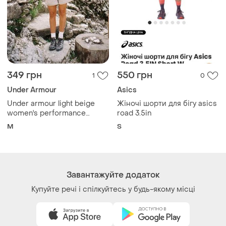
349 грн
550 грн
1
0
Under Armour
Asics
Under armour light beige
Жіночі шорти для бігу asics
women's performance
road 3.5in
shorts
M
S
Завантажуйте додаток
Купуйте речі і спілкуйтесь у будь-якому місці