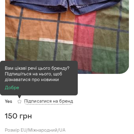
Вам цікаві речі цього бренду?
Підпишіться на нього, щоб
В наявності
1 шт
дізнаватися про новинки
Шорти
Добре
Підписатися на бренд
Yes
150 грн
Розмір EU/Міжнародний/UA