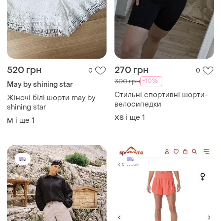
520 грн
270 грн
0
0
-10%
300 грн
May by shining star
Стильні спортивні шорти-
Жіночі білі шорти may by
велосипедки
shining star
і ще
1
ХS
і ще
1
M