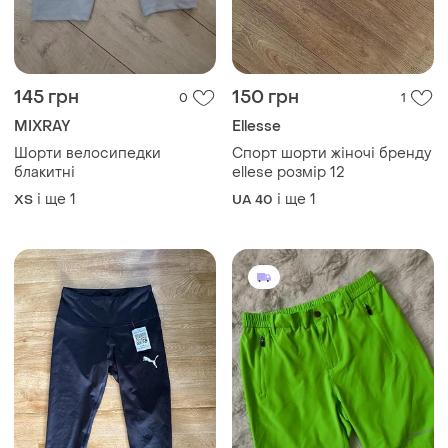
145 грн
150 грн
0
1
MIXRAY
Ellesse
Шорти велосипедки
Спорт шорти жіночі бренду
блакитні
ellese розмір 12
і ще
1
і ще
1
ХS
UA 40