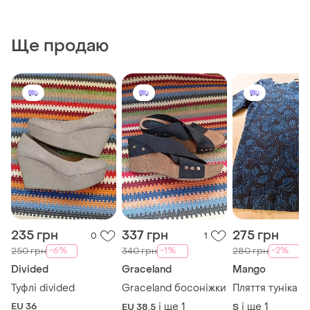
Ще продаю
235 грн
337 грн
275 грн
0
1
-6%
-1%
-2%
250 грн
340 грн
280 грн
Divided
Graceland
Mango
Туфлі divided
Graceland босоніжки
Пляття туніка 
EU 36
і ще
1
і ще
1
EU 38.5
S