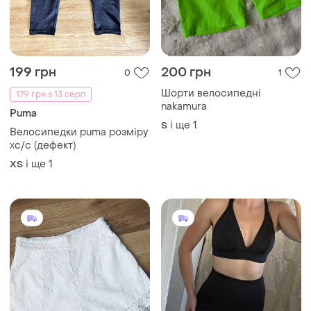
199 грн
200 грн
0
1
Шорти велосипедні
179 грн з 13 серп
nakamura
Puma
і ще
1
S
Велосипедки puma розміру
хс/с (дефект)
і ще
1
ХS