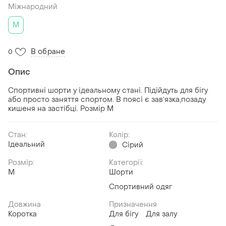
Міжнародний
M
В обране
0
Опис
Спортивні шорти у ідеальному стані. Підійдуть для бігу
або просто заняття спортом. В поясі є завʼязка,позаду
кишеня на застібці. Розмір М
Стан:
Колір:
Ідеальний
Сірий
Розмір:
Категорії:
M
Шорти
Спортивний одяг
Довжина
Призначення
Коротка
Для бігу
Для залу