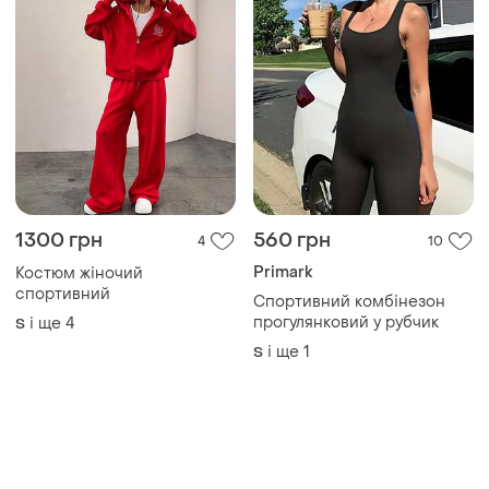
1300 грн
560 грн
4
10
Primark
Костюм жіночий
спортивний
Спортивний комбінезон
прогулянковий у рубчик
і ще
4
S
і ще
1
S