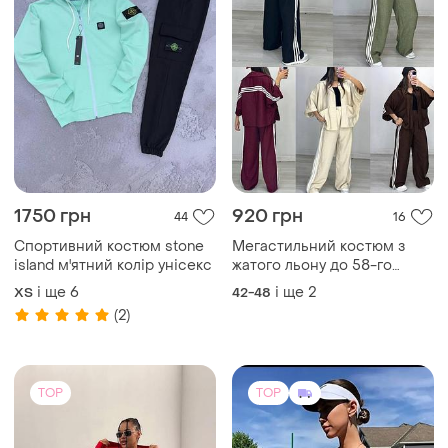
1750 грн
920 грн
44
16
Спортивний костюм stone
Мегастильний костюм з
island м'ятний колір унісекс
жатого льону до 58-го
розміру
і ще
6
і ще
2
ХS
42-48
(2)
TOP
TOP