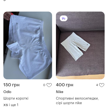
150 грн
400 грн
0
4
Odlo
Nike
Шорти короткі
Спортивні велосипедки,
сірі шорти nike
і ще
1
ХS