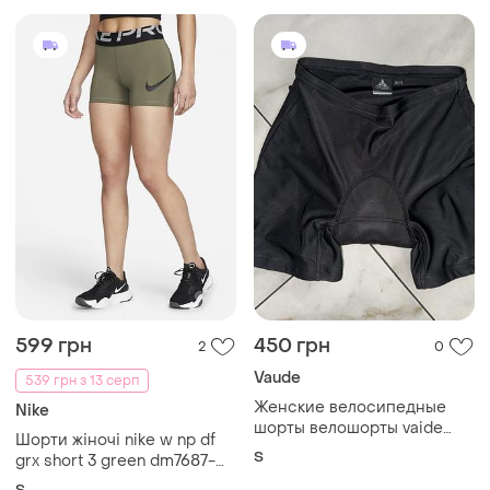
599 грн
450 грн
2
0
Vaude
539 грн з 13 серп
Женские велосипедные
Nike
шорты велошорты vaide
Шорти жіночі nike w np df
памперс dupont размер s
S
grx short 3 green dm7687-
(40-42-44)
222
S