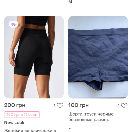
M
200 грн
100 грн
1
1
Шорти, труси черные
180 грн з 13 серп
безшовные размер l
New Look
L
Женские велосипедки в