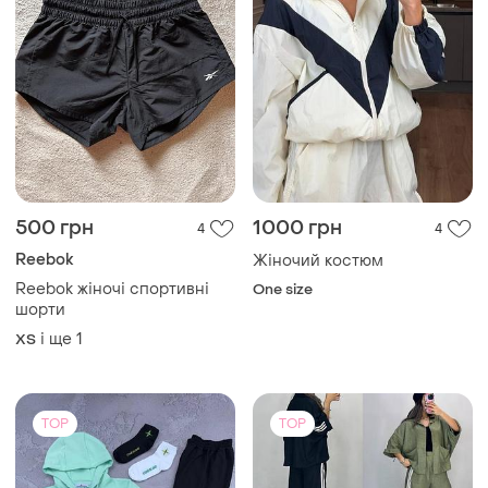
500 грн
1000 грн
4
4
Reebok
Жіночий костюм
Reebok жіночі спортивні
One size
шорти
і ще
1
ХS
TOP
TOP