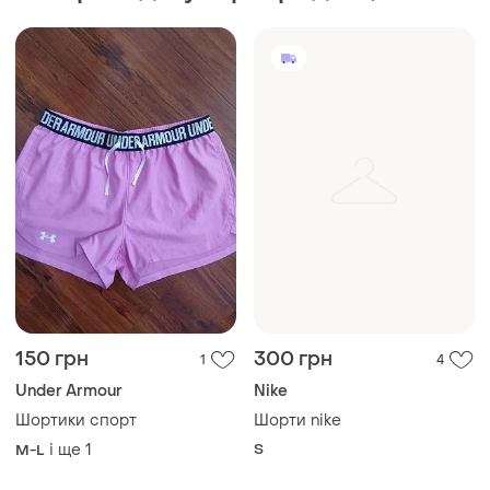
150 грн
300 грн
1
4
Under Armour
Nike
Шортики спорт
Шорти nike
і ще
1
S
M-L