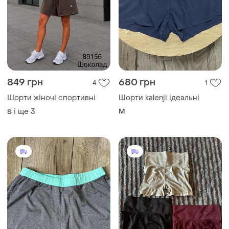
849 грн
680 грн
4
1
Шорти жіночі спортивні
Шорти kalenji ідеальні
і ще
3
M
S