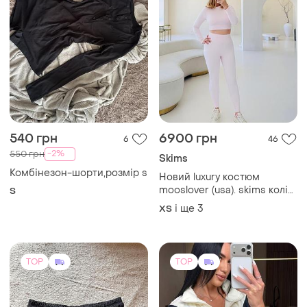
540 грн
6900 грн
6
46
-2%
550 грн
Skims
Комбінезон-шорти,розмір s
Новий luxury костюм
mooslover (usa). skims колір
S
рожевий зефір. новии!
і ще
3
ХS
TOP
TOP