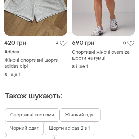
420 грн
690 грн
4
0
Adidas
Спортивні жіночі oversize
шорти на гумці
Жіночі спортивні шорти
adidas сірі
і ще
1
S
і ще
1
S
Також шукають:
Спортивні костюми
Жіночий одяг
Чорний одяг
Шорти adidas 2 в 1