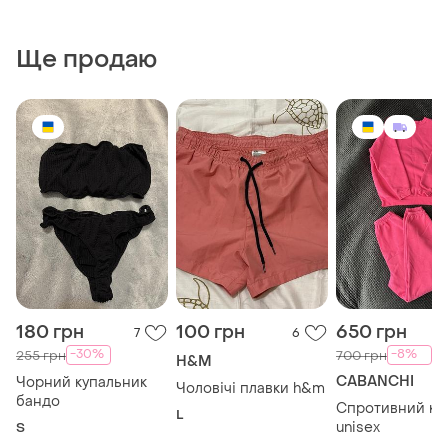
Ще продаю
180 грн
100 грн
650 грн
7
6
-30%
-8%
255 грн
700 грн
H&M
CABANCHI
Чорний купальник
Чоловічі плавки h&m
бандо
Спротивний к
L
unisex
S