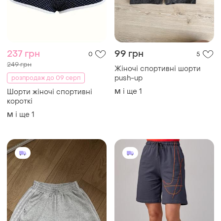
237 грн
99 грн
0
5
249 грн
Жіночі спортивні шорти
push-up
розпродаж до 09 серп
і ще
1
Шорти жіночі спортивні
M
короткі
і ще
1
M