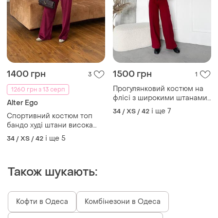
1400 грн
1500 грн
3
1
Прогулянковий костюм на
1260 грн з 13 серп
флісі з широкими штанами і
Alter Ego
кофтою на блискавці
і ще
7
34 / XS / 42
Спортивний костюм топ
бандо худі штани висока
посадка на блискавці
і ще
5
34 / XS / 42
велюр оксамит
Також шукають:
Кофти в Одеса
Комбінезони в Одеса