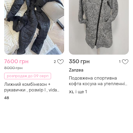
7600 грн
350 грн
2
1
8000 грн
Zanzea
розпродаж до 09 серп
Подовжена спортивна
кофта косуха на утепленні
Лижний комбінезон +
xl/xxl ог 130-136
рукавички , розмір l , vida
і ще
1
XL
winter
48