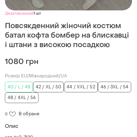
Деактивований
1 шт
Повсякденний жіночий костюм
батал кофта бомбер на блискавці
і штани з високою посадкою
1080 грн
Розмір EU/Міжнародний/UA
40 / L / 48
42 / XL / 50
44 / XXL / 52
46 / 3XL / 54
48 / 4XL / 56
В обране
0
Опис