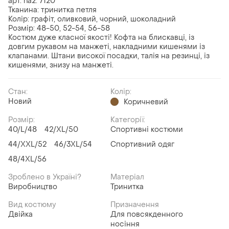
арт. ha2. 7120
Тканина: тринитка петля
Колір: графіт, оливковий, чорний, шоколадний
Розмір: 48-50, 52-54, 56-58
Костюм дуже класної якості! Кофта на блискавці, із
довгим рукавом на манжеті, накладними кишенями із
клапанами. Штани високої посадки, талія на резинці, із
кишенями, знизу на манжеті.
Стан:
Колір:
Новий
Коричневий
Розмір:
Категорії:
40/L/48
42/XL/50
Спортивні костюми
44/XXL/52
46/3XL/54
Спортивний одяг
48/4XL/56
Зроблено в Україні?
Матеріал
Виробництво
Тринитка
Вид костюму
Призначення
Двійка
Для повсякденного
носіння