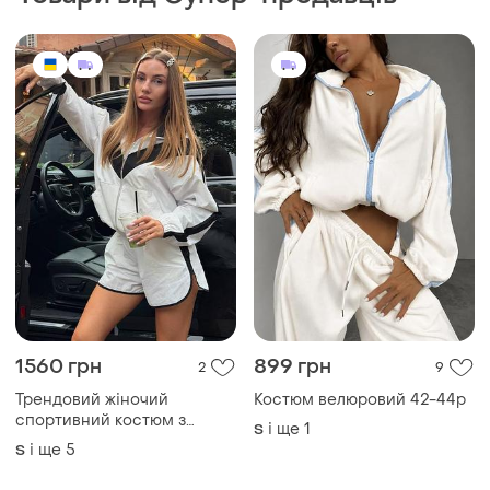
1560 грн
899 грн
2
9
Трендовий жіночий
Костюм велюровий 42-44р
спортивний костюм з
і ще
1
S
шортами
і ще
5
S