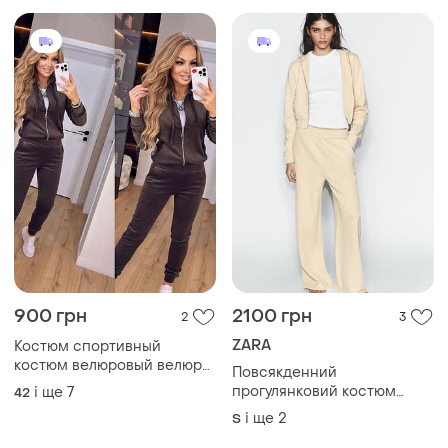
900 грн
2100 грн
2
3
ZARA
Костюм спортивный
костюм велюровый велюр
Повсякденний
костюм костюмчик из
прогулянковий костюм
і ще
7
42
велюра велюровый костюм
комплект zara широкі
і ще
2
S
костюм велюр акція
штани та худі кофта на
розпродаж спортивний