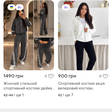
плащівки, жіночий костюм
плащівка
1490 грн
900 грн
0
0
Жіночий стильний
Спортивний костюм акція
спортивний костюм двійка
велюровий костюм
кофта на змійці+штани
яскравий костюм спорт
і ще
1
і ще
7
42-44
42
тканина велюр
костюм розпродаж до 56
розміру оксамитовий
костюм яркий костюм