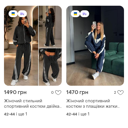
замку
костюм
1490 грн
1470 грн
0
2
Жіночий стильний
Жіночий спортивний
спортивний костюм двійка
костюм з плащівки жатки
кофта на змійці+штани
вітровка та штани
і ще
1
і ще
1
42-44
42-44
тканина велюр
трансформери, легкий
вітрозахисний костюм з