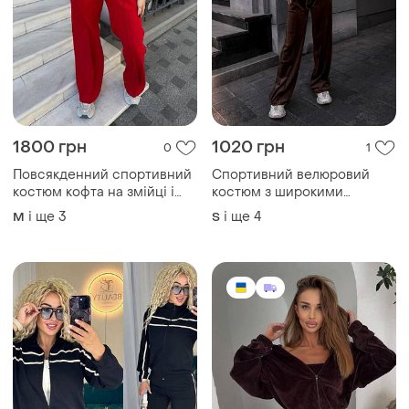
1800 грн
1020 грн
0
1
Повсякденний спортивний
Спортивний велюровий
костюм кофта на змійці і
костюм з широкими
вільні штани
штанами, штани на високу
і ще
3
і ще
4
M
S
посадку та кофта укорочена
на змійці з велюру