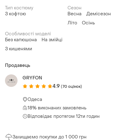
Тип костюму
Сезон
З кофтою
Весна
Демісезон
Літо
Осінь
Особливості моделі
Без капюшона
На змійці
З кишенями
Продавець
GRYFON
4.9
(70 оцінок)
Одеса
18% виконаних замовлень
Відповідає протягом 12ти годин
Захищаємо покупки до 1 000 грн