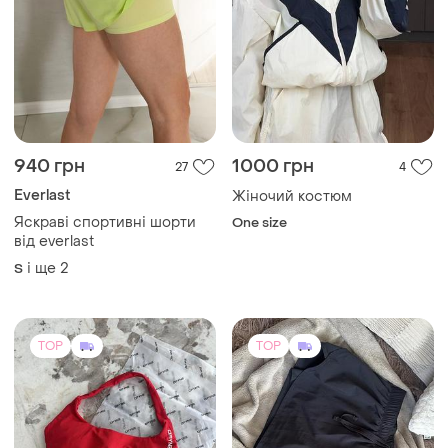
940 грн
1000 грн
27
4
Everlast
Жіночий костюм
Яскраві спортивні шорти
One size
від everlast
і ще
2
S
TOP
TOP