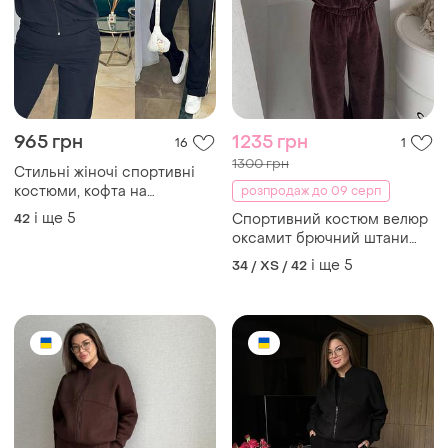
965 грн
1235 грн
16
1
1300 грн
Стильні жіночі спортивні
костюми, кофта на
розпродаж до 09 серп
блискавці, прямі штани
і ще
5
42
Спортивний костюм велюр
оксамит брючний штани
висока посадка трійка
і ще
5
34 / XS / 42
кофта на блискавці топ
бандо