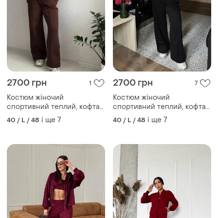
2700 грн
2700 грн
1
7
Костюм жіночий
Костюм жіночий
спортивний теплий, кофта
спортивний теплий, кофта
на блискавці, штани, плюс
на блискавці, штани, плюс
і ще
7
і ще
7
40 / L / 48
40 / L / 48
сайз батал, коричневий
сайз батал, чорний