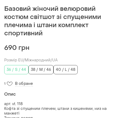
Базовий жіночий велюровий
костюм світшот зі спущеними
плечима і штани комплект
спортивний
690 грн
Розмір EU/Міжнародний/UA
36 / S / 44
38 / M / 46
40 / L / 48
В обране
1
Опис
арт. vt. 118
Кофта зі спущеним плечем, штани з кишенями, низ на
манжеті