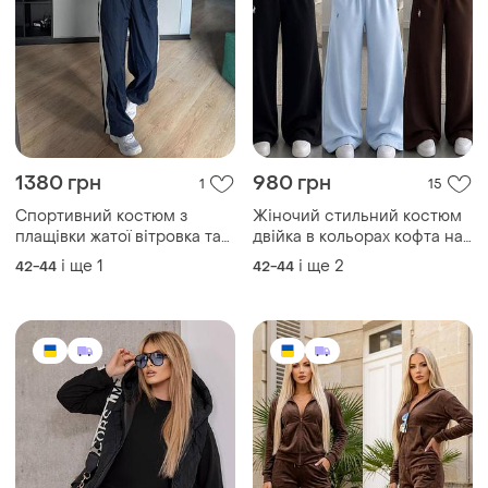
1380 грн
980 грн
1
15
Спортивний костюм з
Жіночий стильний костюм
плащівки жатої вітровка та
двійка в кольорах кофта на
штани вітрозахисний
змійці+широкі штани
і ще
1
і ще
2
42-44
42-44
костюм плащівка,костюм
тканина двонитка
вітровка на блискавці та
штани джогери з плащівки