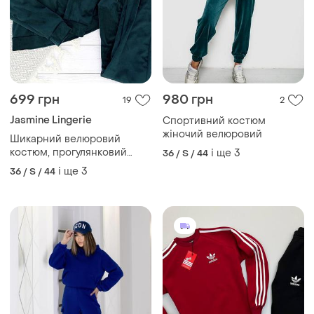
699 грн
980 грн
19
2
Jasmine Lingerie
Спортивний костюм
жіночий велюровий
Шикарний велюровий
костюм, прогулянковий
і ще
3
36 / S / 44
спортивний костюм/
і ще
3
36 / S / 44
велюровий комплект