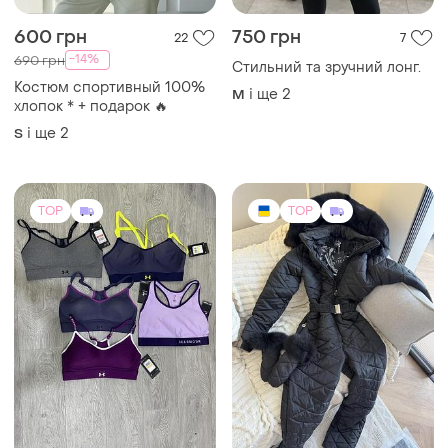
600 грн
750 грн
22
7
-14%
690 грн
Стильний та зручний лонг.
Костюм спортивный 100%
і ще
2
M
хлопок * + подарок 🔥
і ще
2
S
TOP
TOP