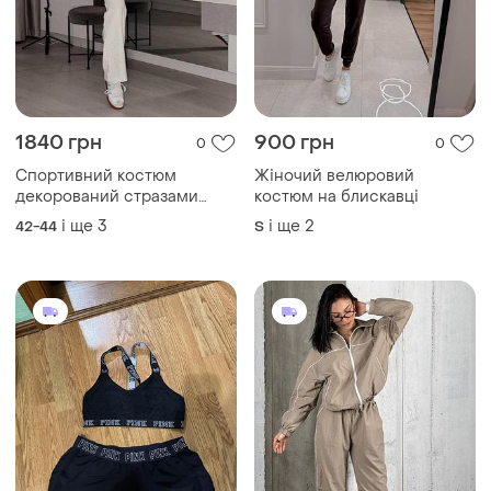
1840 грн
900 грн
0
0
Спортивний костюм
Жіночий велюровий
декорований стразами
костюм на блискавці
кофта на блискавці з
і ще
3
і ще
2
42-44
S
капюшоном з прямими
штанами