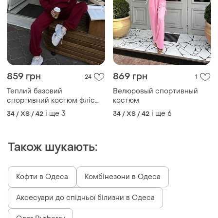
859 грн
869 грн
24
1
Теплий базовий
Велюровый спортивный
спортивний костюм фліс
костюм
світшот на блискавці і
і ще
3
і ще
6
34 / XS / 42
34 / XS / 42
штани джогери
Також шукають:
Кофти в Одеса
Комбінезони в Одеса
Аксесуари до спідньої білизни в Одеса