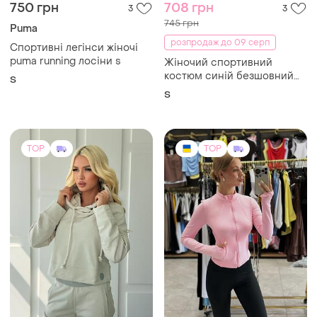
750 грн
708 грн
3
3
745 грн
Puma
розпродаж до 09 серп
Спортивні легінси жіночі
puma running лосіни s
Жіночий спортивний
костюм синій безшовний
S
комплект топ бра легінси з
S
високою талією для фітнесу
йоги тренувань утяжка пуш
ап стрейч
TOP
TOP