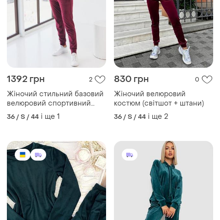
1392 грн
830 грн
2
0
Жіночий стильний базовий
Жіночий велюровий
велюровий спортивний
костюм (світшот + штани)
костюм світшот і штани
і ще
1
і ще
2
36 / S / 44
36 / S / 44