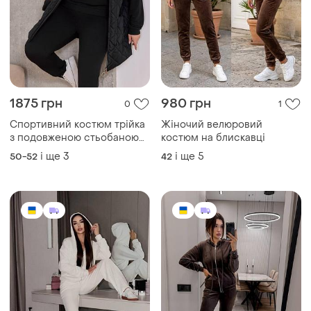
1875 грн
980 грн
0
1
Спортивний костюм трійка
Жіночий велюровий
з подовженою стьобаною
костюм на блискавці
жилеткою з капюшоном з
і ще
3
і ще
5
50-52
42
світшотом з штанами