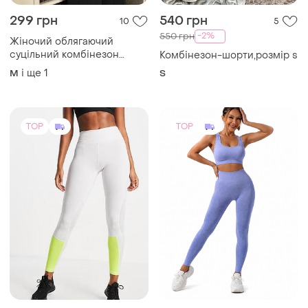
299 грн
540 грн
10
5
-2%
550 грн
Жіночий облягаючий
суцільний комбінезон
Комбінезон-шорти,розмір s
чорного кольору з довгими
і ще
1
M
S
рукавами
TOP
TOP