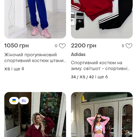
1050 грн
2200 грн
0
5
Adidas
Жіночий прогулянковий
спортивний костюм штани
Спортивний костюм на
світшот
зиму: світшот - спортивні
і ще
4
ХS
штани+ подарунок
і ще
6
34 / XS / 42