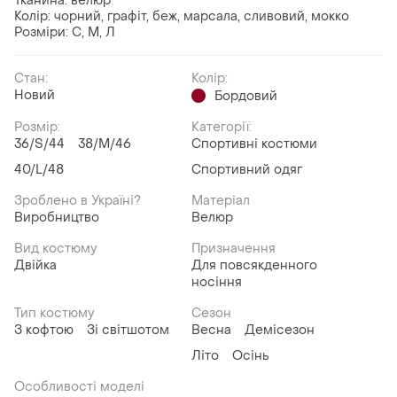
Тканина: велюр
Колір: чорний, графіт, беж, марсала, сливовий, мокко
Розміри: С, М, Л
Стан:
Колір:
Новий
Бордовий
Розмір:
Категорії:
36/S/44
38/M/46
Спортивні костюми
40/L/48
Спортивний одяг
Зроблено в Україні?
Матеріал
Виробництво
Велюр
Вид костюму
Призначення
Двійка
Для повсякденного
носіння
Тип костюму
Сезон
З кофтою
Зі світшотом
Весна
Демісезон
Літо
Осінь
Особливості моделі