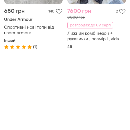
650 грн
7600 грн
140
2
8000 грн
Under Armour
розпродаж до 09 серп
Спортивні нові топи від
under armour
Лижний комбінезон +
рукавички , розмір l , vida
Інший
winter
(1)
48