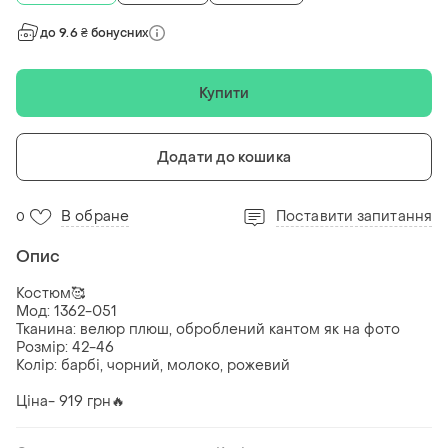
до 9.6 ₴ бонусних
Купити
Додати до кошика
В обране
Поставити запитання
0
Опис
Костюм🥰
Мод: 1362-051
Тканина: велюр плюш, оброблений кантом як на фото
Розмір: 42-46
Колір: барбі, чорний, молоко, рожевий
Ціна- 919 грн🔥