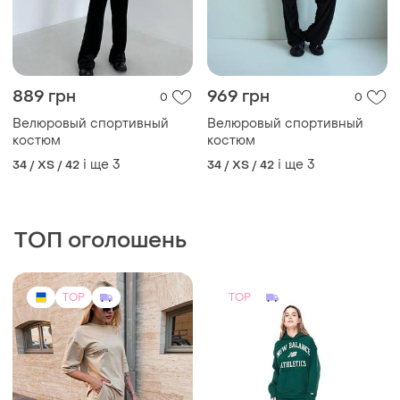
889 грн
969 грн
0
0
Велюровый спортивный
Велюровый спортивный
костюм
костюм
і ще
3
і ще
3
34 / XS / 42
34 / XS / 42
ТОП оголошень
TOP
TOP