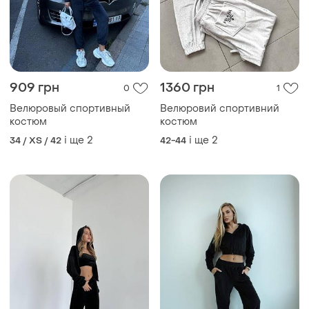
909 грн
1360 грн
0
1
Велюровый спортивный
Велюровий спортивний
костюм
костюм
і ще
2
і ще
2
34 / XS / 42
42-44