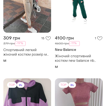
309 грн
4100 грн
15
1
-19%
-11%
379 грн
4600 грн
New Balance
Спортивний легкий
жіночий костюм розмір м
Жіночий спортивний
колір бежевий
костюм new balance nb
M
athletics varsity
M
TOP
TOP