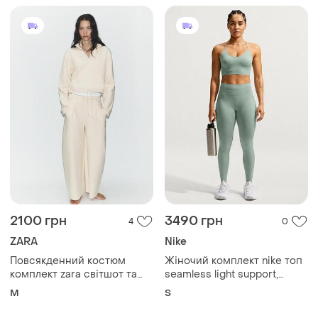
кольорах
2100 грн
3490 грн
4
0
ZARA
Nike
Повсякденний костюм
Жіночий комплект nike топ
комплект zara світшот та
seamless light support,
штани балони
лосини seamless high-
M
S
waisted 7/8 топ ib9843-006