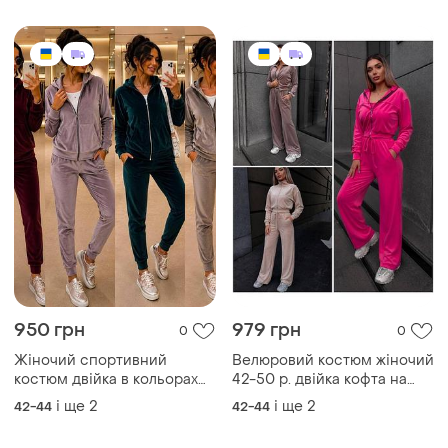
світшотом з штанами
950 грн
979 грн
0
0
Жіночий спортивний
Велюровий костюм жіночий
костюм двійка в кольорах
42-50 р. двійка кофта на
кофта на змійці+штани
блискавці та штани
і ще
2
і ще
2
42-44
42-44
тканина велюр
палаццо у трендових