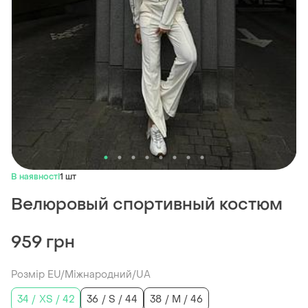
В наявності
1 шт
Велюровый спортивный костюм
959 грн
Розмір EU/Міжнародний/UA
34 / XS / 42
36 / S / 44
38 / M / 46