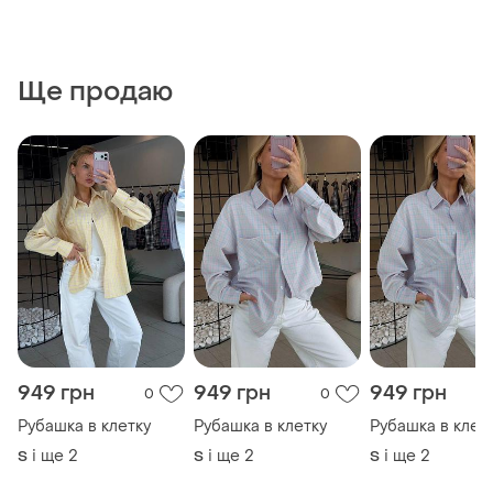
Ще продаю
949 грн
949 грн
949 грн
0
0
Рубашка в клетку
Рубашка в клетку
Рубашка в клет
і ще
2
і ще
2
і ще
2
S
S
S