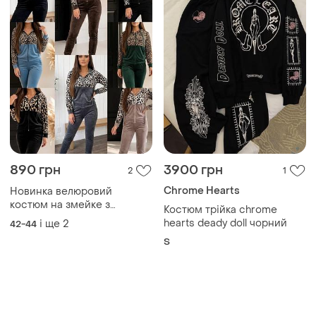
890 грн
3900 грн
2
1
Chrome Hearts
Новинка велюровий
костюм на змейке з
Костюм трійка chrome
принтом 42-52
hearts deady doll чорний
і ще
2
42-44
S