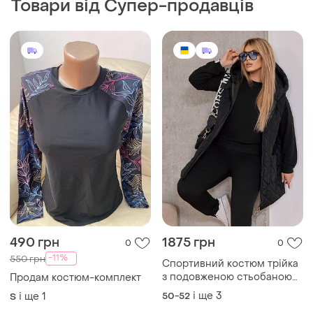
Товари від Супер-продавців
490 грн
1875 грн
0
0
-11%
550 грн
Спортивний костюм трійка
з подовженою стьобаною
Продам костюм-комплект
жилеткою з капюшоном з
і ще
3
і ще
1
50-52
S