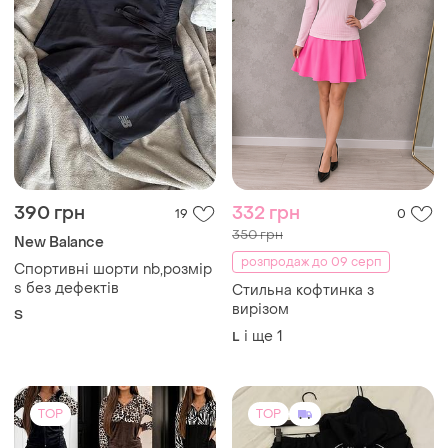
390 грн
332 грн
19
0
350 грн
New Balance
розпродаж до 09 серп
Спортивні шорти nb,розмір
s без дефектів
Стильна кофтинка з
вирізом
S
і ще
1
L
TOP
TOP