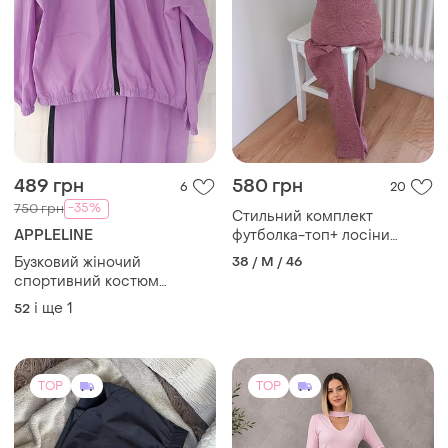
489 грн
580 грн
6
20
-35%
750 грн
Стильний комплект
APPLELINE
футболка-топ+ лосіни
леггінси висока посадка з
Бузковий жіночий
38 / M / 46
утяжкою для занять
спортивний костюм
спортом, тренува
балоновий великого
і ще
1
52
розміру
TOP
TOP