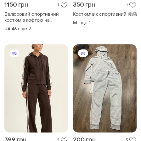
1150 грн
350 грн
1
1
Велюровий спортивний
Костюмчик спортивний 🤗🤗
костюм з кофтою на
і ще
1
M
блискавці з штанами
і ще
2
UA 46
джоггерами з кишенями
399 грн
200 грн
2
3