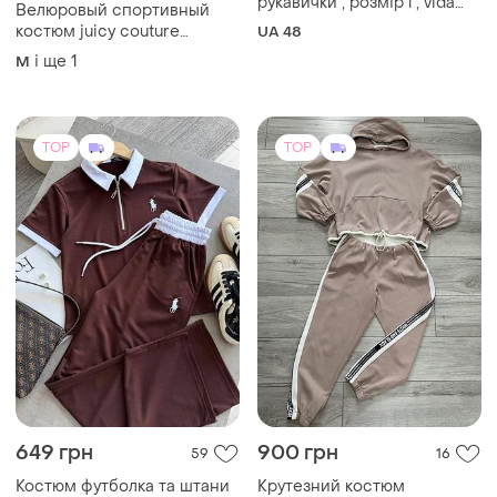
рукавички , розмір l , vida
Велюровый спортивный
winter
костюм juicy couture
UA 48
велюровий костюм juicy
і ще
1
M
couture
TOP
TOP
649 грн
900 грн
59
16
Костюм футболка та штани
Крутезний костюм