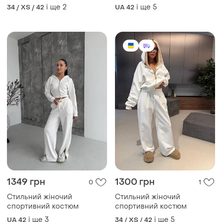
і ще
2
і ще
5
34 / XS / 42
UA 42
1349 грн
1300 грн
0
1
Стильний жіночий
Стильний жіночий
спортивний костюм
спортивний костюм
і ще
3
і ще
5
UA 42
34 / XS / 42