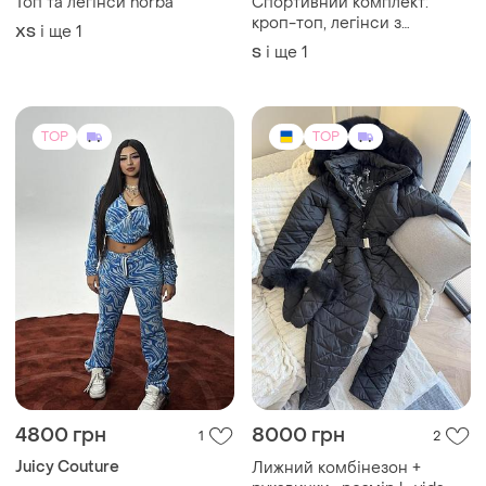
Топ та легінси norba
Спортивний комплект:
кроп-топ, легінси з
і ще
1
ХS
декоративними швами
і ще
1
S
TOP
TOP
4800 грн
8000 грн
1
2
Juicy Couture
Лижний комбінезон +