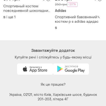
-20%
250 грн
Спортивный костюм
повседневной шоколадний
Adidas
колір
і ще
1
Спортивний бавовняний🍡
S
костюм р s adidas адидас
S
Завантажуйте додаток
Купуйте речі і спілкуйтесь у будь-якому місці
Як це працює?
Україна, 02121, місто Київ, Харківське шосе, будинок
201-203, літера 4Г