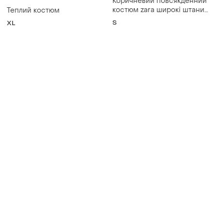
Коричневий повсякденний
костюм zara широкі штани
Теплий костюм
та худі кофта на замку.
S
XL