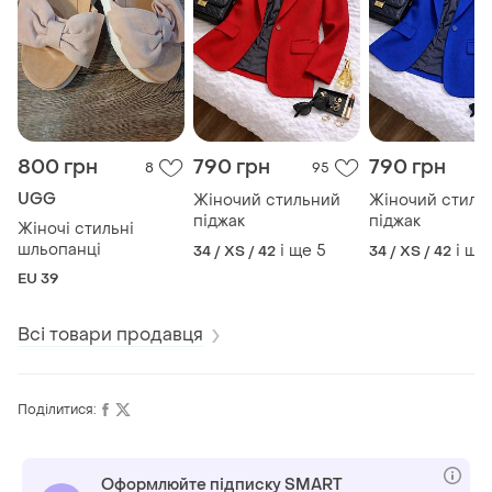
800 грн
790 грн
790 грн
8
95
UGG
Жіночий стильний
Жіночий стиль
піджак
піджак
Жіночі стильні
шльопанці
і ще
5
і ще
34 / XS / 42
34 / XS / 42
EU 39
Всі товари продавця
Поділитися:
Оформлюйте підписку SMART