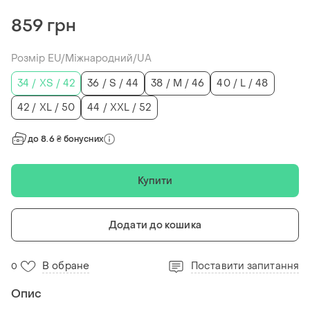
859 грн
Розмір EU/Міжнародний/UA
34 / XS / 42
36 / S / 44
38 / M / 46
40 / L / 48
42 / XL / 50
44 / XXL / 52
до 8.6 ₴ бонусних
Купити
Додати до кошика
В обране
Поставити запитання
0
Опис