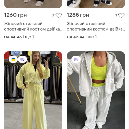
1260 грн
1285 грн
0
1
Жіночий стильний
Жіночий стильний
спортивний костюм двійка
спортивний костюм двійка
кофта на змійці+штани
кофта на змійці+ штани
і ще
1
і ще
1
UA 44-46
UA 42-44
тканина плащівка
тканина плащівка