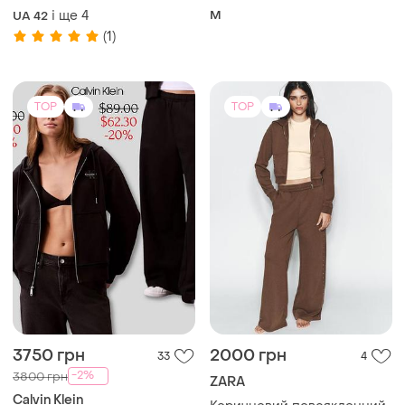
і ще
4
M
UA 42
(1)
TOP
TOP
3750 грн
2000 грн
33
4
-2%
3800 грн
ZARA
Calvin Klein