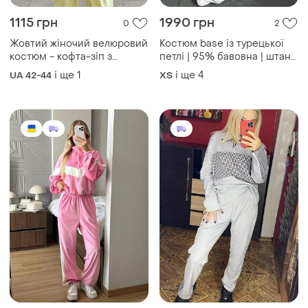
1115 грн
1990 грн
0
2
Жовтий жіночий велюровий
Костюм base із турецької
костюм - кофта-зіп з
петлі | 95% бавовна | штани
капюшоном широкі вільні
2-в-1: палацо або джогери |
і ще
1
і ще
4
UA 42-44
ХS
штани
розміри 42–50 | новинка
2026