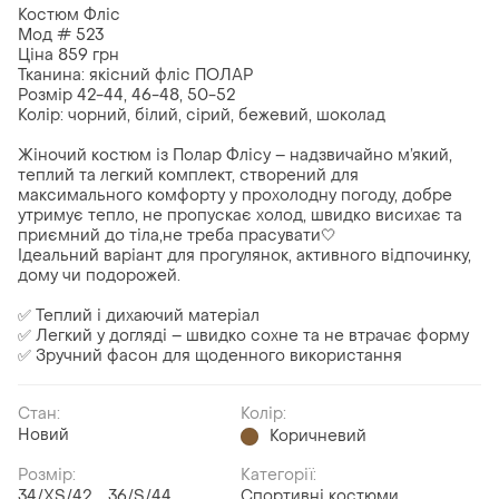
Костюм Фліс
Мод # 523
Ціна 859 грн
Тканина: якісний фліс ПОЛАР
Розмір 42-44, 46-48, 50-52
Колір: чорний, білий, сірий, бежевий, шоколад
Жіночий костюм із Полар Флісу – надзвичайно м’який,
теплий та легкий комплект, створений для
максимального комфорту у прохолодну погоду, добре
утримує тепло, не пропускає холод, швидко висихає та
приємний до тіла,не треба прасувати🤍
Ідеальний варіант для прогулянок, активного відпочинку,
дому чи подорожей.
✅ Теплий і дихаючий матеріал
✅ Легкий у догляді – швидко сохне та не втрачає форму
✅ Зручний фасон для щоденного використання
Стан:
Колір:
Новий
Коричневий
Розмір:
Категорії:
34/XS/42
36/S/44
Спортивні костюми