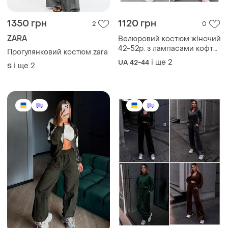
і ще
2
UA 42-44
і ще
2
S
вільного крою у трендових
кольорах
1470 грн
979 грн
0
0
Жіночий стильний костюм
Велюровий костюм жіночий
з плащівки, жіночий
42-50 р. двійка кофта на
спортивний костюм з
блискавці та штани
і ще
1
і ще
2
UA 42-44
UA 42-44