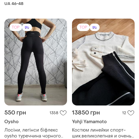
550 грн
13850 грн
1358
12
Oysho
Yohji Yamamoto
Лосіни, легінси біфлекс
Костюм линейки спорт-
oysho туреччина чорного
шик.великолепная и очень
кольору
эффектная двойка.
і ще
4
і ще
2
S
EU 40
(54)