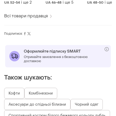
демісезонна
костюм трійка:
брючний кост
і ще
2
і ще
5
і ще
2
UA 52-54
UA 46-48
UA 48-50
жилетка з
кардиган, блуза,
трійка: блуза,
капюшоном у
брюки у батальних
жилетка, брюки
батальних розмірах
розмірах
Всі товари продавця
Поділитися:
Оформлюйте підписку SMART
Отримайте замовлення з безкоштовною
доставкою
Також шукають:
Кофти
Комбінезони
Аксесуари до спідньої білизни
Чорний одяг
Спортивний костюм білого бежевого кольору дубль