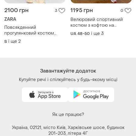
штанами з кантом з
комплект zara широкі
і ще
2
S
кишенями низ на манжетах
штани та худі кофта на
замку
Завантажуйте додаток
Купуйте речі і спілкуйтесь у будь-якому місці
Як це працює?
Україна, 02121, місто Київ, Харківське шосе, будинок
201-203, літера 4Г
Політика конфіденційності
Договір-оферта
Контакти