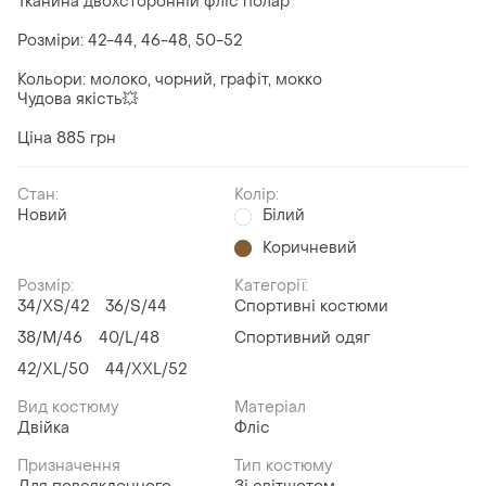
Тканина двохсторонній фліс полар
Розміри: 42-44, 46-48, 50-52
Кольори: молоко, чорний, графіт, мокко
Чудова якість💥
Ціна 885 грн
Стан:
Колір:
Новий
Білий
Коричневий
Розмір:
Категорії:
34/XS/42
36/S/44
Спортивні костюми
38/M/46
40/L/48
Спортивний одяг
42/XL/50
44/XXL/52
Вид костюму
Матеріал
Двійка
Фліс
Призначення
Тип костюму