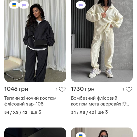
1045 грн
1730 грн
1
1
Теплий жіночий костюм
Бомбезний флісовий
флісовий sap-108
костюм мега оверсайз 💥
преміальна якість 🏆
і ще
3
і ще
3
34 / XS / 42
34 / XS / 42
спортивний костюм фліс,
теплий