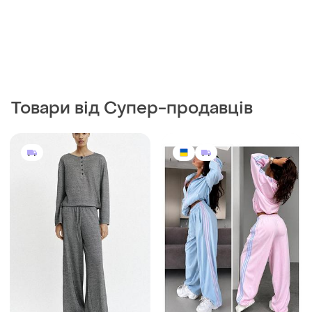
Товари від Супер-продавців
1350 грн
1120 грн
2
0
ZARA
Велюровий костюм жіночий
42-52р. з лампасами кофта
Прогулянковий костюм zara
на блискавці та штани