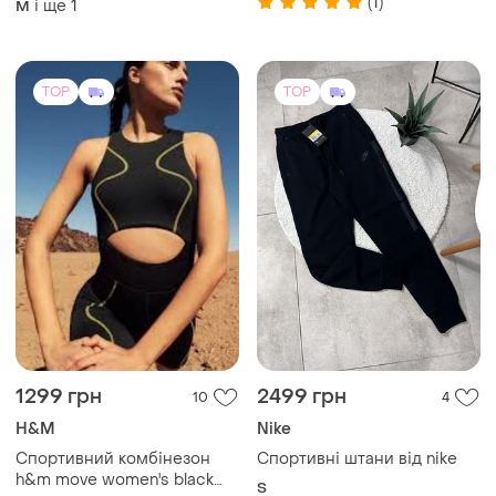
1299 грн
2499 грн
10
4
H&M
Nike
Спортивний комбінезон
Спортивні штани від nike
h&m move women's black
S
drymove™ sports unitard.
UA 46-48
TOP
TOP