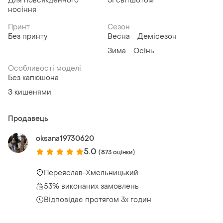
Для повсякденного
Зі світшотом
носіння
Принт
Сезон
Без принту
Весна
Демісезон
Зима
Осінь
Особливості моделі
Без капюшона
З кишенями
Продавець
oksana19730620
5.0
(873 оцінки)
Переяслав-Хмельницький
53% виконаних замовлень
Відповідає протягом 3х годин