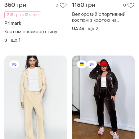
і ще
1
S
2100 грн
1195 грн
3
0
ZARA
Велюровий спортивний
костюм з кофтою на
Повсякденний
блискавці з капюшоном з
прогулянковий костюм
і ще
3
UA 48-50