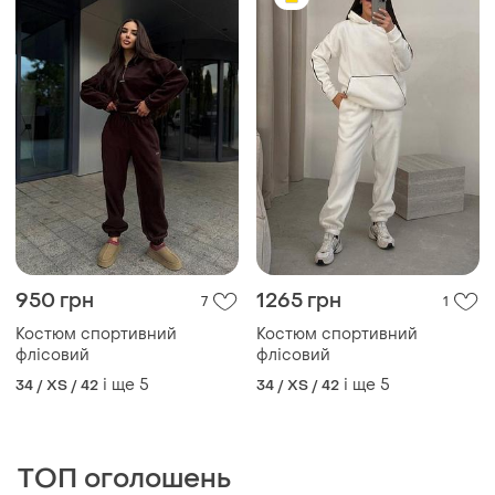
950 грн
1265 грн
7
1
Костюм спортивний
Костюм спортивний
флісовий
флісовий
і ще
5
і ще
5
34 / XS / 42
34 / XS / 42
ТОП оголошень
TOP
TOP