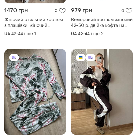
плащівки, жіночий
палаццо у трендових
повсякденний костюм з
кольорах
плащівки жатка
350 грн
1150 грн
0
0
Велюровий спортивний
315 грн з 13 серп
костюм з кофтою на
Primark
блискавці з штанами
і ще
2
UA 46
Костюм піжамного типу
джоггерами з кишенями