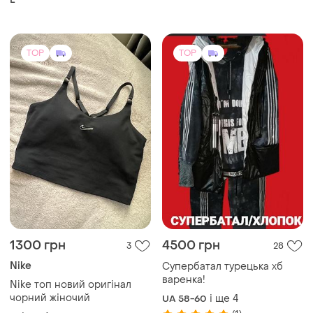
1300 грн
4500 грн
3
28
Nike
Супербатал турецька хб
варенка!
Nike топ новий оригінал
чорний жіночий
і ще
4
UA 58-60
(1)
і ще
1
M
TOP
TOP