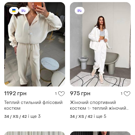
1192 грн
975 грн
1
1
Теплий стильний флісовий
Жіночий спортивний
костюм
костюм ✨ теплий жіночий
спортивний костюм на
і ще
3
і ще
5
34 / XS / 42
34 / XS / 42
флісі