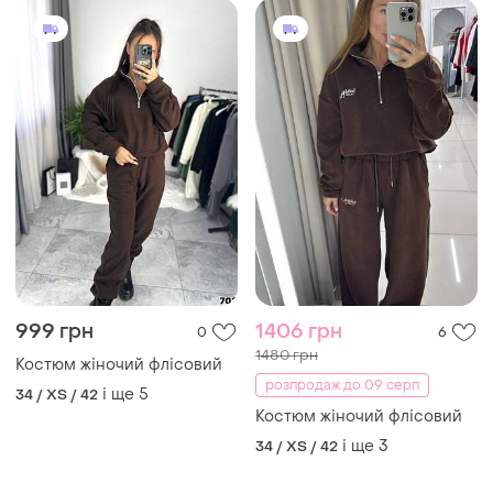
999 грн
1406 грн
0
6
1480 грн
Костюм жіночий флісовий
розпродаж до 09 серп
і ще
5
34 / XS / 42
Костюм жіночий флісовий
і ще
3
34 / XS / 42