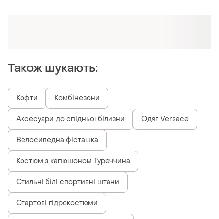
Оформлюйте підписку SMART
Отримайте замовлення з безкоштовною
доставкою
Також шукають:
Кофти
Комбінезони
Аксесуари до спідньої білизни
Одяг Versace
Велосипедна фісташка
Костюм з капюшоном Туреччина
Стильні білі спортивні штани
Стартові гідрокостюми