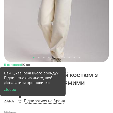
В наявності
10 шт
Вам цікаві речі цього бренду?
Спортивний жіночий костюм з
Підпишіться на нього, щоб
коротким худі та прямими
дізнаватися про новинки
штанами
Добре
Підписатися на бренд
ZARA
1512
грн