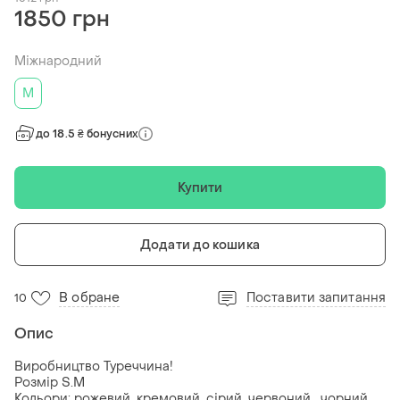
1850 грн
Міжнародний
M
до 18.5 ₴ бонусних
Купити
Додати до кошика
В обране
Поставити запитання
10
Опис
Виробництво Туреччина!
Розмір S.M
Кольори: рожевий, кремовий, сірий, червоний , чорний