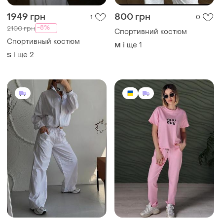
1949 грн
800 грн
1
0
-8%
2100 грн
Спортивний костюм
Спортивный костюм
і ще
1
M
і ще
2
S