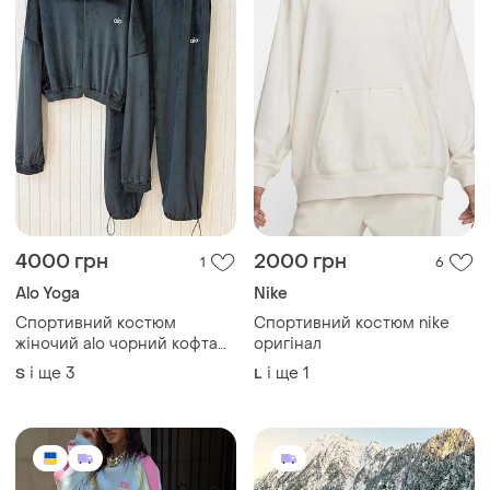
4000 грн
2000 грн
1
6
Alo Yoga
Nike
Спортивний костюм
Спортивний костюм nike
жіночий alo чорний кофта
оригінал
зіп та штани на утяжках
і ще
3
і ще
1
S
L
прямі оксамитовий
бархатний