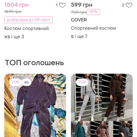
1804 грн
599 грн
1
2
1899 грн
-15%
700 грн
COVER
розпродаж до 09 серп
Спортивний костюм
Костюм спортивний
і ще
7
і ще
3
S
ХS
ТОП оголошень
TOP
TOP