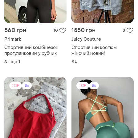
560 грн
1550 грн
10
8
Primark
Juicy Couture
Спортивний комбінезон
Спортивний костюм
прогулянковий у рубчик
жіночий.новий!
і ще
1
XL
S
TOP
TOP