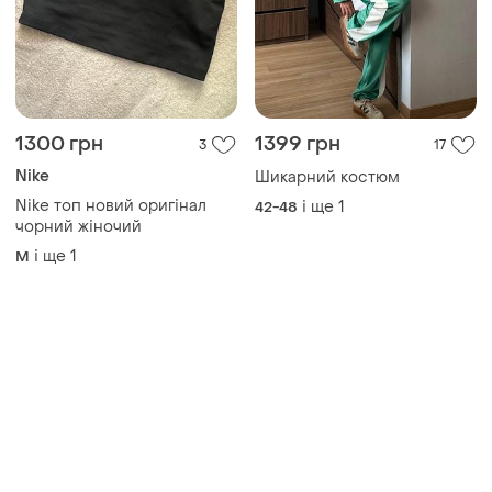
1300 грн
1399 грн
3
17
Nike
Шикарний костюм
Nike топ новий оригінал
і ще
1
42-48
чорний жіночий
і ще
1
M