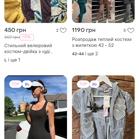
450 грн
1190 грн
2
5
-12%
507 грн
Розпродаж теплий костюм
з жилеткою 42 - 52
Стильний велюровий
костюм-двійка з худі
і ще
2
42-44
(глибокий сливово-
і ще
1
L
фіолетовий колір)
TOP
TOP