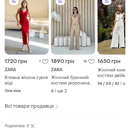
1720 грн
1890 грн
1650 грн
1
19
ZARA
ZARA
Жіночий компл
костюм двійка 
Вʼязана жіноча сукня
Жіночий брючний
льону в кольор
міді
костюм укорочена
і ще
34 / XS / 42
жилетка з
One size
і ще
2
S
акцентними
ґудзиками та стильні
штани-палaццо
Всі товари продавця
Поділитися: