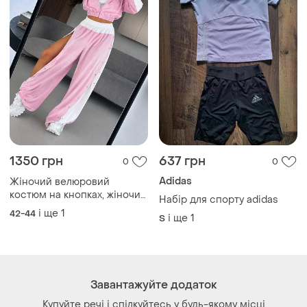
1350 грн
637 грн
0
0
Adidas
Жіночий велюровий
костюм на кнопках, жіночий
Набір для спорту adidas
спортивний велюровий
і ще
1
42-44
і ще
1
S
костюм трійка з топом на
кнопках, спортивний
костюм велюр,костюм з
велюру
Завантажуйте додаток