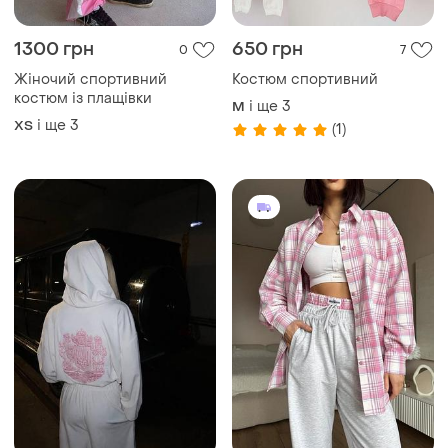
1300 грн
650 грн
0
7
Жіночий спортивний
Костюм спортивний
костюм із плащівки
і ще
3
M
і ще
3
ХS
(1)