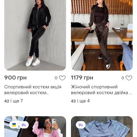
900 грн
1179 грн
0
0
Спортивний костюм акція
Жіночий спортивний
велюровий костюм
велюровий костюм двійка з
яскравий костюм спорт
капюшоном та широкими
і ще
7
і ще
4
42
42
костюм розпродаж до 56
штанами
розміру оксамитовий
костюм яркий костюм
велюровый яркий костюм