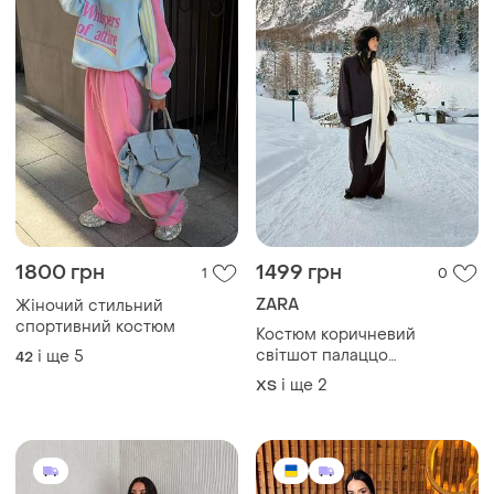
1800 грн
1499 грн
1
0
ZARA
Жіночий стильний
спортивний костюм
Костюм коричневий
світшот палаццо
і ще
5
42
трикотажний zara зара
і ще
2
ХS