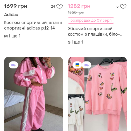
1699 грн
1282 грн
24
5
1350 грн
Adidas
розпродаж до 09 серп
Костюм спортивний, штани
спортивні adidas р.12, 14
Жіночий спортивний
костюм з плащівки, біло-
і ще
1
M
рожевий
і ще
1
S