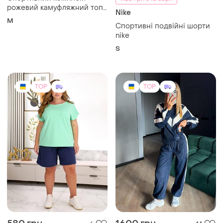
рожевий камуфляжний топ і
Nike
шорти з високою талією
M
Спортивні подвійні шорти
безшовний для фітнесу,
nike
йоги та тренувань
S
TOP
TOP