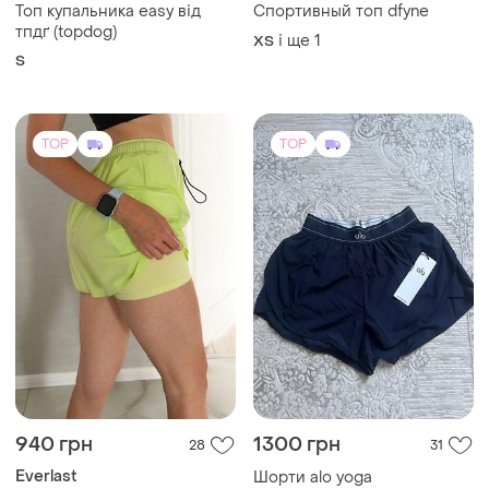
Топ купальника easy від
Спортивный топ dfyne
тпдґ (topdog)
і ще
1
ХS
S
TOP
TOP
940 грн
1300 грн
28
31
Everlast
Шорти alo yoga