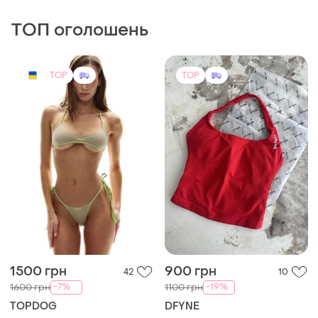
костюм
ТОП оголошень
TOP
TOP
1500 грн
900 грн
42
10
-7%
-19%
1600 грн
1100 грн
TOPDOG
DFYNE