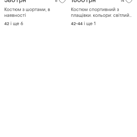
580 грн
1600 грн
6
14
Костюм з шортами, в
Костюм спортивний з
наявності
плащівки. кольори: світлий
бежевий, синій, хакі.
і ще
6
і ще
1
42
42-44
розміри: 42-44, 46-48