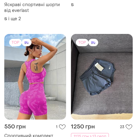
Яскраві спортивні шорти
S
від everlast
і ще
2
S
TOP
TOP
550 грн
1250 грн
1
23
Спортивний комплект
1125 грн з 13 серп