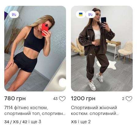
780 грн
1200 грн
43
2
7114 фітнес костюм,
Спортивний жіночий
спортивний топ, спортивні
костюм. спортивний
жіночі, костюм для
костюм. одеса . костюм alo
і ще
3
і ще
2
34 / XS / 42
ХS
спортзалу