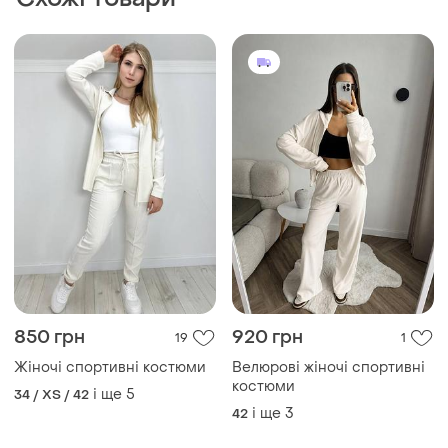
850 грн
920 грн
19
1
Жіночі спортивні костюми
Велюрові жіночі спортивні
костюми
і ще
5
34 / XS / 42
і ще
3
42