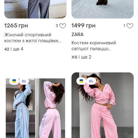
1265 грн
1499 грн
3
1
ZARA
Жіночий спортивний
костюм з жатої плащівки,
Костюм коричневий
жіночий плащовочний
світшот палаццо
і ще
4
42
костюм, костюм плащівка,
трикотажний zara зара
і ще
2
ХS
спортивний костюм з
плащівки