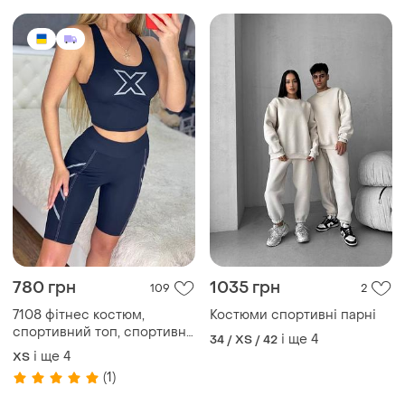
780 грн
1035 грн
109
2
7108 фітнес костюм,
Костюми спортивні парні
спортивний топ, спортивні
і ще
4
34 / XS / 42
жіночі, костюм для
і ще
4
ХS
спортзалу,спортивний одяг
(1)