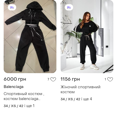
6000 грн
1156 грн
7
1
Balenciaga
Жіночий спортивний
костюм
Спортивный костюм ,
костюм balenciaga
і ще
4
34 / XS / 42
,прогулочный костюм
і ще
1
34 / XS / 42
,черный спортивный
костюм , брендовый