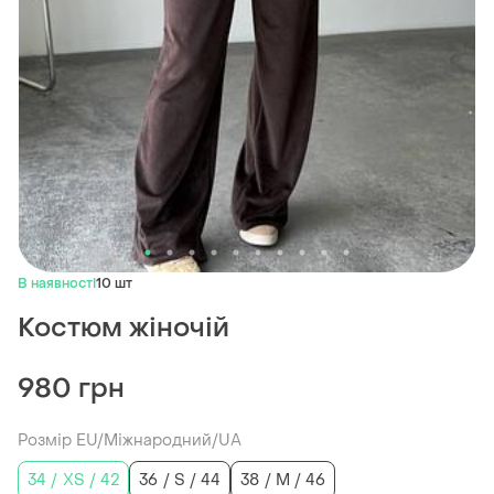
В наявності
10 шт
Костюм жіночій
980 грн
Розмір EU/Міжнародний/UA
34 / XS / 42
36 / S / 44
38 / M / 46