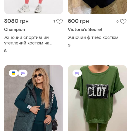
3080 грн
500 грн
1
6
Champion
Victoria's Secret
Жіночий спортивний
Жіночий фітнес костюм
утеплений костюм на
S
манжетах champion s
S
рожевий
(1234574612345774)