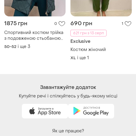
1875 грн
690 грн
0
1
Спортивний костюм трійка
621 грн з 13 серп
з подовженою стьобаною
Exclusive
жилеткою з капюшоном з
і ще
3
50-52
Костюм жіночий
світшотом з штанами
і ще
1
XL
Завантажуйте додаток
Купуйте речі і спілкуйтесь у будь-якому місці
Як це працює?