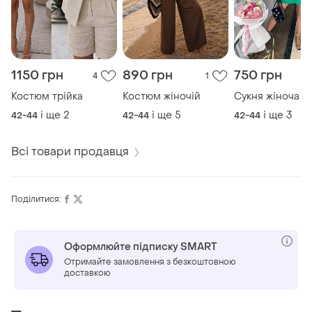
1150 грн
890 грн
750 грн
4
1
Костюм трійка
Костюм жіночій
Сукня жіноча
і ще
2
і ще
5
і ще
3
42-44
42-44
42-44
Всі товари продавця
Поділитися:
Оформлюйте підписку SMART
Отримайте замовлення з безкоштовною
доставкою