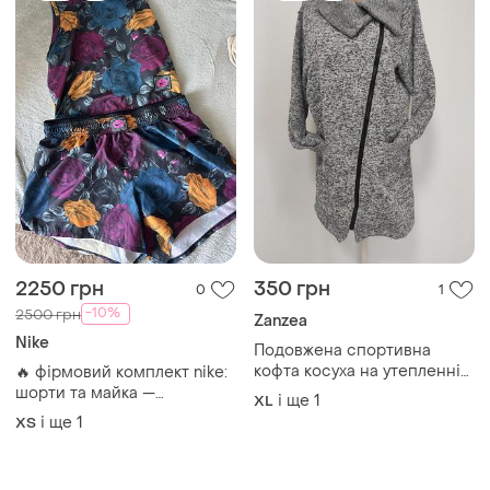
2250 грн
350 грн
0
1
-10%
2500 грн
Zanzea
Nike
Подовжена спортивна
кофта косуха на утепленні
🔥 фірмовий комплект nike:
xl/xxl ог 130-136
шорти та майка —
і ще
1
XL
ідеальний вибір для спорту
і ще
1
ХS
та стильних образів!