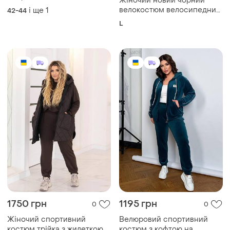
1750 грн
1195 грн
0
0
Жіночий спортивний
Велюровий спортивний
костюм трійка з жилеткою
костюм з кофтою на
до 64 розміру
блискавці з капюшоном з
і ще
7
і ще
3
50
48-50
штанами з кантом з
кишенями низ на манжетах