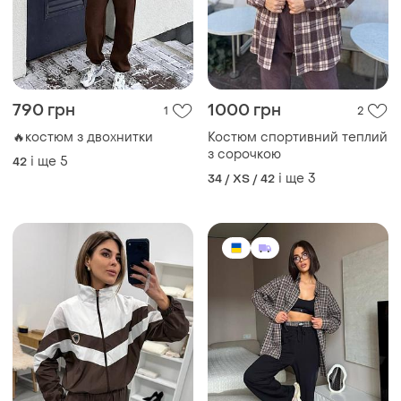
790 грн
1000 грн
1
2
🔥костюм з двохнитки
Костюм спортивний теплий
з сорочкою
і ще
5
42
і ще
3
34 / XS / 42