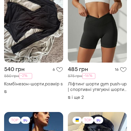
540 грн
485 грн
6
16
-2%
-16%
550 грн
575 грн
Комбінезон-шорти,розмір s
Ліфтинг шорти gym push-up
| спортивні утягуючі шорти
S
з високою посадкою |
і ще
2
S
безшовні
TOP
TOP