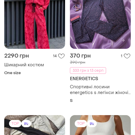
2290 грн
370 грн
14
1
390 грн
Шикарний костюм
333 грн з 13 серп
One size
ENERGETICS
Спортивні лосини
energetics s легінси жіночі
для фітнесу залу бігу
S
висока посадка
леопардовий принт
оригінал dryplus тайтси
TOP
TOP