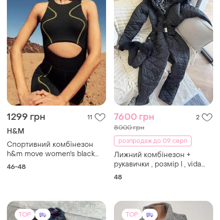
1299 грн
7600 грн
11
2
8000 грн
H&M
розпродаж до 09 серп
Спортивний комбінезон
h&m move women's black
Лижний комбінезон +
drymove™ sports unitard.
рукавички , розмір l , vida
46-48
winter
48
TOP
TOP