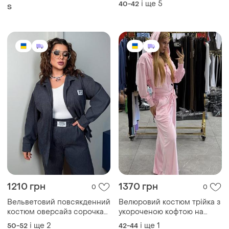
1210 грн
1370 грн
0
0
Вельветовий повсякденний
Велюровий костюм трійка з
костюм оверсайз сорочка
укороченою кофтою на
на гудзиках та джокери на
блискавці з капюшоном з
і ще
2
і ще
1
50-52
42-44
широкому поясі
топом з штанами на
кулісках
Завантажуйте додаток
Купуйте речі і спілкуйтесь у будь-якому місці