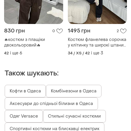
830 грн
1495 грн
0
2
🔥костюм з плащіки
Костюм фланелева сорочка
двокольоровий🔥
у клітинку та широкі штани з
акцентною резинкою під
і ще
6
і ще
3
42
34 / XS / 42
сорочку
Також шукають:
Кофти в Одеса
Комбінезони в Одеса
Аксесуари до спідньої білизни в Одеса
Одяг Versace
Стильні сучасні костюми
Спортивні костюми на блискавці електрик