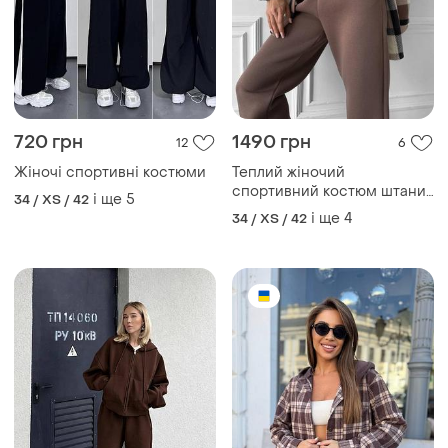
720 грн
1490 грн
12
6
Жіночі спортивні костюми
Теплий жіночий
спортивний костюм штани і
і ще
5
34 / XS / 42
сорочка в клітинку тринитка
і ще
4
34 / XS / 42
на флісі фліс полар