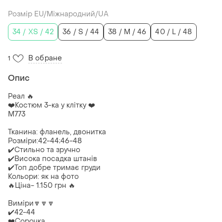
Розмір EU/Міжнародний/UA
34 / XS / 42
36 / S / 44
38 / M / 46
40 / L / 48
В обране
1
Опис
Реал 🔥
❤️Костюм 3-ка у клітку ❤️
М773
Тканина: фланель, двонитка
Розміри:42-44;46-48
✔️Стильно та зручно
✔️Висока посадка штанів
✔️Топ добре тримає груди
Кольори: як на фото
🔥Ціна- 1.150 грн 🔥
Виміри🔽🔽🔽
✔️42-44
❤️Сорочка