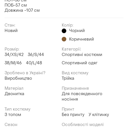
ПОТ-36 см
ПОБ-57 см
Довжина -107 см
Стан:
Колір:
Новий
Чорний
Коричневий
Розмір:
Категорії:
34/XS/42
36/S/44
Спортивні костюми
38/M/46
40/L/48
Спортивний одяг
Зроблено в Україні?
Вид костюму
Виробництво
Трійка
Матеріал
Призначення
Двонитка
Для повсякденного
носіння
Тип костюму
Принт
З топом
Без принту
У клітинку
Сезон
Особливості моделі