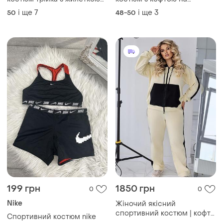
199 грн
1850 грн
0
0
Nike
Жіночий якісний
спортивний костюм | кофта
Спортивний костюм nike
на блискавці + штани | 5321
і ще
5
40-42
S