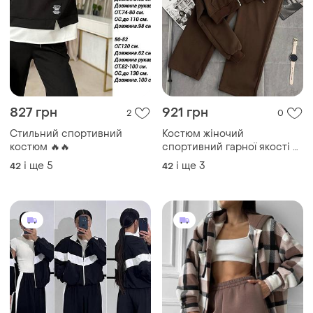
827 грн
921 грн
2
0
Стильний спортивний
Костюм жіночий
костюм 🔥🔥
спортивний гарної якості 🔥
🔥
і ще
5
і ще
3
42
42