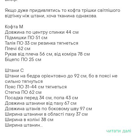
Якщо дуже придивлятись то кофта трішки світлішого
відтінку ніж штани, хоча тканина однакова.
Кофта М
Довжина по центру спинки 44 см
Підмишки ПО 51 см
Талія ПО 33 см резинка тягнеться
Плечі 62 см
Рукав від плеча 56 см, від коміра 78 см
Біцепс ПО 25 см
Штани С
Штани на бедра орієнтовно до 92 см, бо в поясі не
сильно тягнуться
Пояс ПО 31-44 см тягнеться
Стегна ПО 62 см
Посадка перед 34 см, попа 43 см
Довжина штанини від паху 67 см
Довжина штанів по боковому шву 97 см
Ширина штанини в області паху 37 см
Ширина в коліні 38 см
Ширина штанин...
читати далі