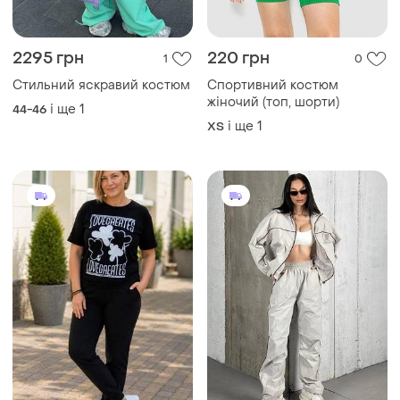
2295 грн
220 грн
1
0
Стильний яскравий костюм
Спортивний костюм
жіночий (топ, шорти)
і ще
1
44-46
і ще
1
ХS