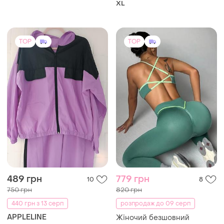
XL
TOP
TOP
489 грн
779 грн
10
8
750 грн
820 грн
440 грн з 13 серп
розпродаж до 09 серп