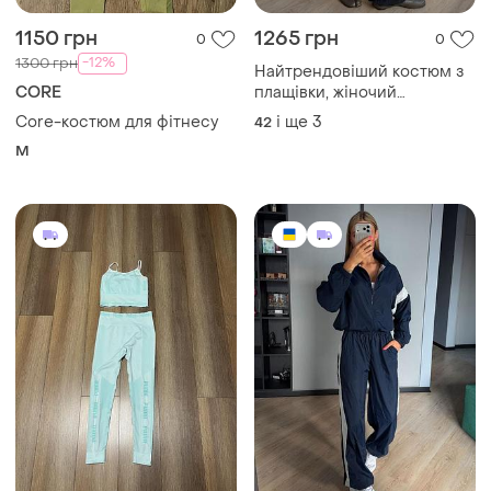
1150 грн
1265 грн
0
0
-12%
1300 грн
Найтрендовіший костюм з
CORE
плащівки, жіночий
спортивний костюм з
Core-костюм для фітнесу
і ще
3
42
плащівки, двоколірний
M
спортивний костюм з жатої
плащівки