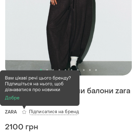
Вам цікаві речі цього бренду?
В наявності
1 шт
Підпишіться на нього, щоб
Костюм зіпка + штани балони zara
дізнаватися про новинки
Добре
(1)
Підписатися на бренд
ZARA
2100 грн