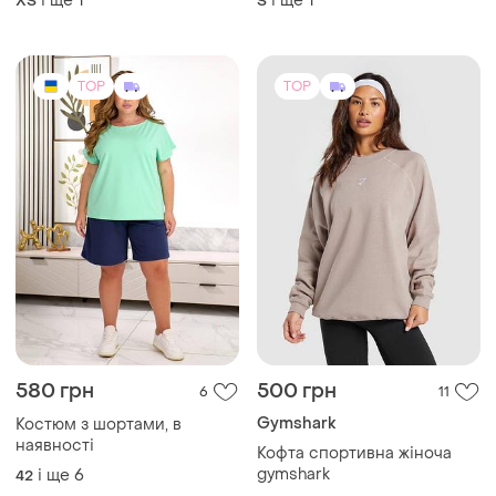
і ще
1
і ще
1
ХS
S
TOP
TOP
580 грн
500 грн
6
11
Gymshark
Костюм з шортами, в
наявності
Кофта спортивна жіноча
gymshark
і ще
6
42