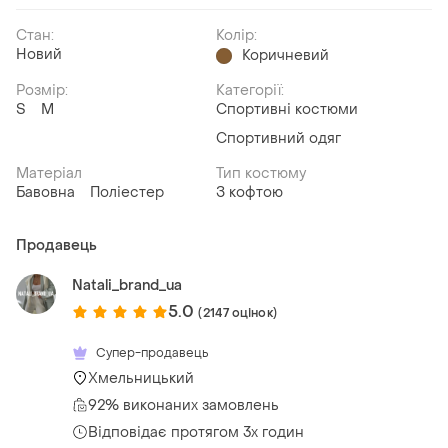
Стан:
Колір:
Новий
Коричневий
Розмір:
Категорії:
S
M
Спортивні костюми
Спортивний одяг
Матеріал
Тип костюму
Бавовна
Поліестер
З кофтою
Продавець
Natali_brand_ua
5.0
(2147 оцінок)
Супер-продавець
Хмельницький
92% виконаних замовлень
Відповідає протягом 3х годин