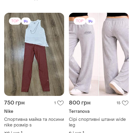
(1)
TOP
TOP
750 грн
800 грн
1
15
Nike
Terranova
Спортивна майка та лосини
Сірі спортивні штани wide
nike розмір s
leg