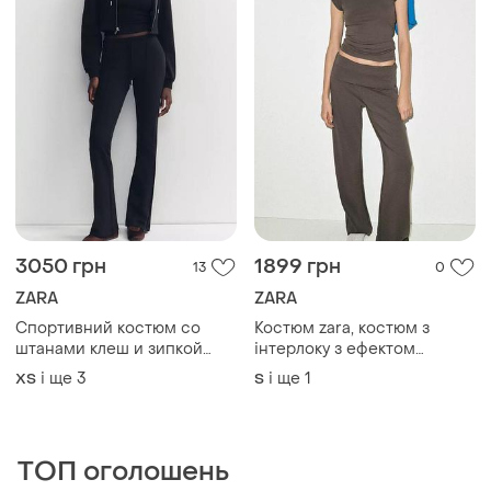
3050 грн
1899 грн
13
0
ZARA
ZARA
Спортивний костюм со
Костюм zara, костюм з
штанами клеш и зипкой
інтерлоку з ефектом
zara
вицвітання zara
і ще
3
і ще
1
ХS
S
ТОП оголошень