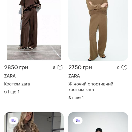
2850 грн
2750 грн
8
0
ZARA
ZARA
Костюм zara
Жіночий спортивний
костюм zara
і ще
1
S
і ще
1
S