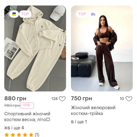
TOP
TOP
880 грн
750 грн
124
10
-11%
980 грн
Жіночий велюровий
костюм-трійка
Спортивний жіночий
костюм весна, літо💥
і ще
1
S
і ще
4
ХS