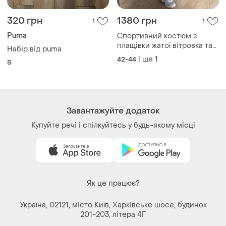
320 грн
1380 грн
1
1
Puma
Спортивний костюм з
плащівки жатої вітровка та
Набір від puma
штани вітрозахисний
і ще
1
42-44
S
костюм плащівка,костюм
вітровка на блискавці та
штани джогери з плащівки
Завантажуйте додаток
Купуйте речі і спілкуйтесь у будь-якому місці
Як це працює?
Україна, 02121, місто Київ, Харківське шосе, будинок
201-203, літера 4Г