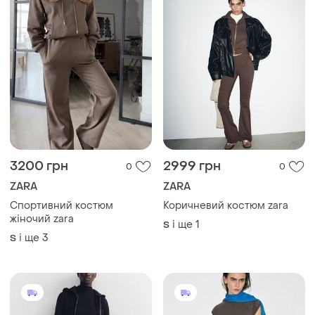
3200 грн
2999 грн
0
0
ZARA
ZARA
Спортивний костюм
Коричневий костюм zara
жіночий zara
і ще
1
S
і ще
3
S