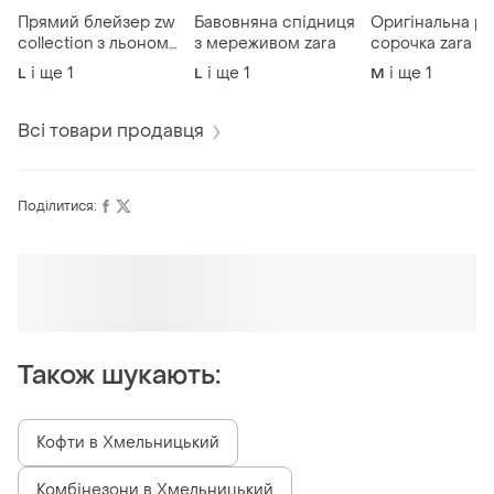
Прямий блейзер zw
Бавовняна спідниця
Оригінальна р
collection з льоном
з мереживом zara
сорочка zara
zara
і ще
1
і ще
1
і ще
1
L
L
M
Всі товари продавця
Поділитися:
Оформлюйте підписку SMART
Отримайте замовлення з безкоштовною
доставкою
Також шукають:
Кофти в Хмельницький