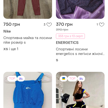
750 грн
370 грн
3
1
390 грн
Nike
333 грн з 13 серп
Спортивна майка та лосини
nike розмір s
ENERGETICS
і ще
1
ХS
Спортивні лосини
energetics s легінси жіночі
для фітнесу залу бігу
S
висока посадка
леопардовий принт
оригінал dryplus тайтси
TOP
TOP