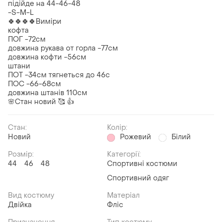
підійде на 44-46-48
-S-M-L
🍀🍀🍀🍀Виміри
кофта
ПОГ -72см
довжина рукава от горла -77см
довжина кофти -56см
штани
ПОТ -34см тягнеться до 46с
ПОС -66-68см
довжина штанів 110см
🌸Стан новий 🥰 👍
Стан:
Колір:
Новий
Рожевий
Білий
Розмір:
Категорії:
44
46
48
Спортивні костюми
Спортивний одяг
Вид костюму
Матеріал
Двійка
Фліс