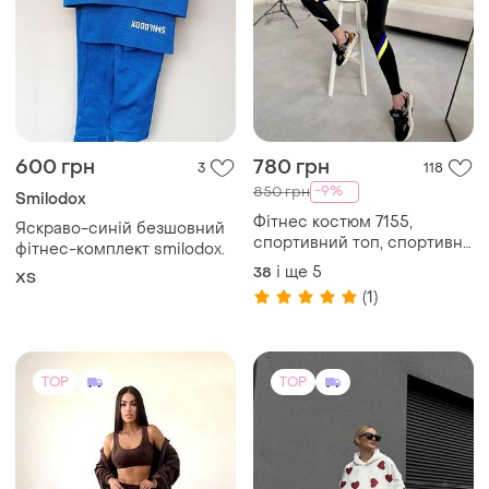
600 грн
780 грн
3
118
-9%
850 грн
Smilodox
Фітнес костюм 7155,
Яскраво-синій безшовний
спортивний топ, спортивні
фітнес-комплект smilodox.
жіночі, костюм для
і ще
5
38
ХS
спортзалу
(1)
TOP
TOP