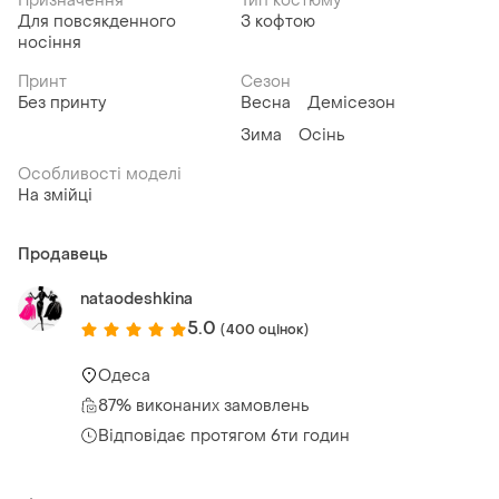
Призначення
Тип костюму
Для повсякденного
З кофтою
носіння
Принт
Сезон
Без принту
Весна
Демісезон
Зима
Осінь
Особливості моделі
На змійці
Продавець
nataodeshkina
5.0
(400 оцінок)
Одеса
87% виконаних замовлень
Відповідає протягом 6ти годин