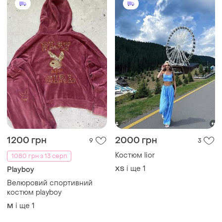
1200 грн
2000 грн
9
3
Костюм lior
1080 грн з 13 серп
і ще
1
ХS
Playboy
Велюровий спортивний
костюм playboy
і ще
1
M