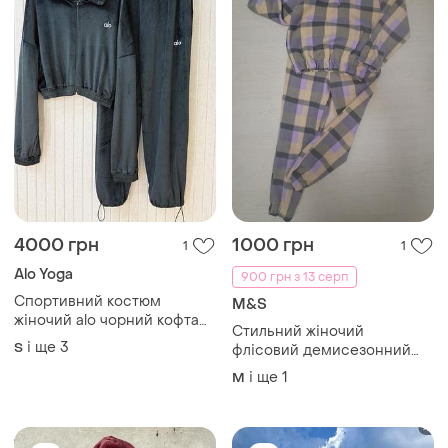
4000 грн
1000 грн
1
1
Alo Yoga
900 грн з 13 серп
Спортивний костюм
M&S
жіночий alo чорний кофта
Стильний жіночий
зіп та штани на утяжках
і ще
3
S
флісовий демисезонний
прямі оксамитовий
костюм у клітинку, розмір
бархатний
і ще
1
M
м/42