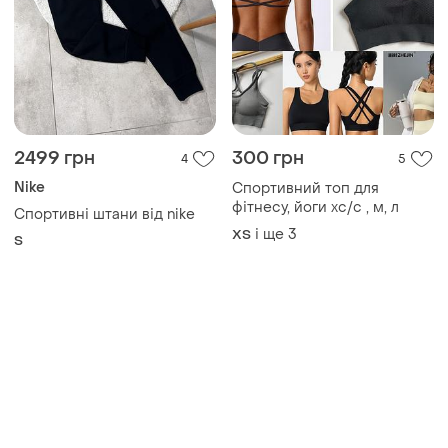
2499 грн
300 грн
4
5
Nike
Спортивний топ для
фітнесу, йоги хс/с , м, л
Спортивні штани від nike
і ще
3
ХS
S