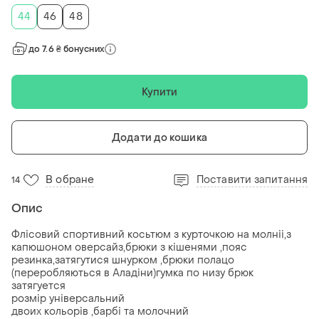
44
46
48
до 7.6 ₴ бонусних
Купити
Додати до кошика
В обране
Поставити запитання
14
Опис
Флісовий спортивний косьтюм з курточкою на молніі,з
капюшоном оверсайз,брюки з кішенями ,пояс
резинка,затягутися шнурком ,брюки полацо
(переробляються в Аладіни)гумка по низу брюк
затягуется
розмір універсальний
двоих кольорів ,барбі та молочний