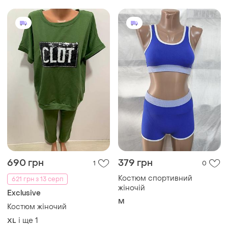
690 грн
379 грн
1
0
Костюм спортивний
621 грн з 13 серп
жіночій
Exclusive
M
Костюм жіночий