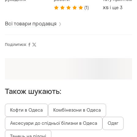
(1)
і ще
3
ХS
Всі товари продавця
Поділитися:
Оформлюйте підписку SMART
Отримайте замовлення з безкоштовною
доставкою
Також шукають:
Кофти в Одеса
Комбінезони в Одеса
Аксесуари до спідньої білизни в Одеса
Одяг