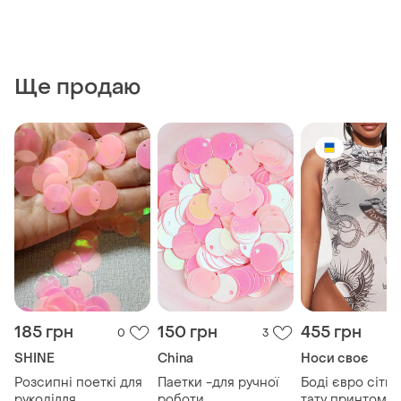
Ще продаю
185 грн
150 грн
455 грн
0
3
SHINE
China
Носи своє
Розсипні поеткі для
Паетки -для ручної
Боді євро сітка 
рукоділля
роботи
тату принтом