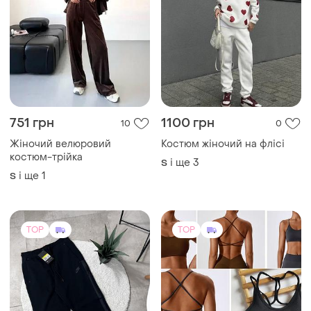
751 грн
1100 грн
10
0
Жіночий велюровий
Костюм жіночий на флісі
костюм-трійка
і ще
3
S
і ще
1
S
TOP
TOP