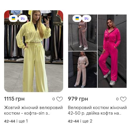
і ще
1
XL
1115 грн
979 грн
0
0
Жовтий жіночий велюровий
Велюровий костюм жіночий
костюм - кофта-зіп з
42-50 р. двійка кофта на
капюшоном широкі вільні
блискавці та штани
і ще
1
і ще
2
42-44
42-44
штани
палаццо у трендових