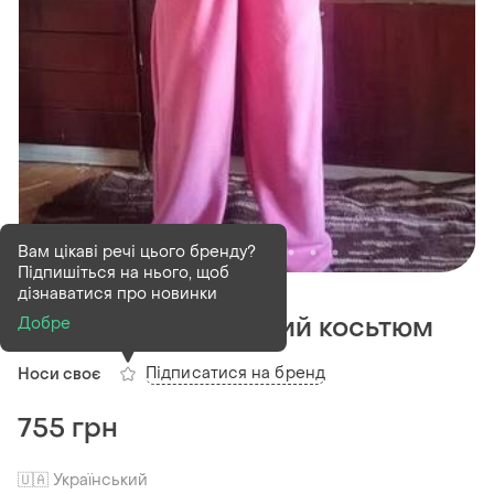
Вам цікаві речі цього бренду?
Підпишіться на нього, щоб
В наявності
2 шт
дізнаватися про новинки
Флісовий спортивний косьтюм
Добре
Підписатися на бренд
Носи своє
755 грн
🇺🇦 Український