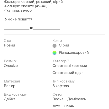
▫️Кольори: чорний, рожевий, сірий
▫️Розміри: onesize (42-46)
▫️Тканина: велюр
▫️Якісне пошиття
_______________❤️________________
Стан:
Колір:
Новий
Сірий
Різнокольоровий
Розмір:
Категорії:
Onesize
Спортивні костюми
Спортивний одяг
Матеріал
Тип костюму
Велюр
З кофтою
Вид костюму
Сезон
Двійка
Весна
Демісезон
Літо
Осінь