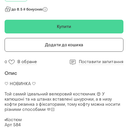
до 8.5 ₴ бонусних
Купити
Додати до кошика
В обране
Поставити запитання
0
Опис
🤍 НОВИНКА 🤍
Той самий ідеальний велюровий костюмчик 😍 У
капюшоні та на штанах вставлені шнурочки, а в низу
кофти резинка з фіксаторами, тому кофту можна носити
різними способами 🫶🏻
▪️Костюм
Арт 584