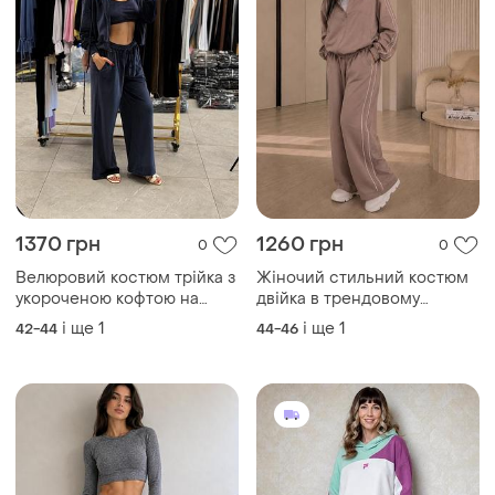
1370 грн
1260 грн
0
0
Велюровий костюм трійка з
Жіночий стильний костюм
укороченою кофтою на
двійка в трендовому
блискавці з капюшоном з
кольорі мокко кофта на
і ще
1
і ще
1
42-44
44-46
топом з штанами на
змійці+штани стиль
кулісках
оверсайз тканина плащівка