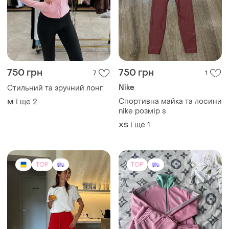
750 грн
750 грн
7
1
Nike
Стильний та зручний лонг.
Спортивна майка та лосини
і ще
2
M
nike розмір s
і ще
1
ХS
TOP
TOP