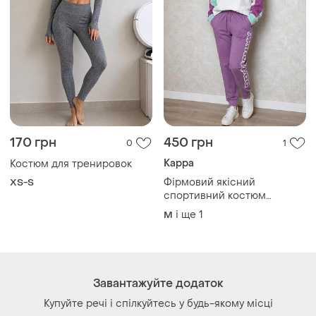
170 грн
450 грн
0
1
Kappa
Костюм для тренировок
Фірмовий якісний
XS-S
спортивний костюм
fila+kappa
і ще
1
M
Завантажуйте додаток
Купуйте речі і спілкуйтесь у будь-якому місці