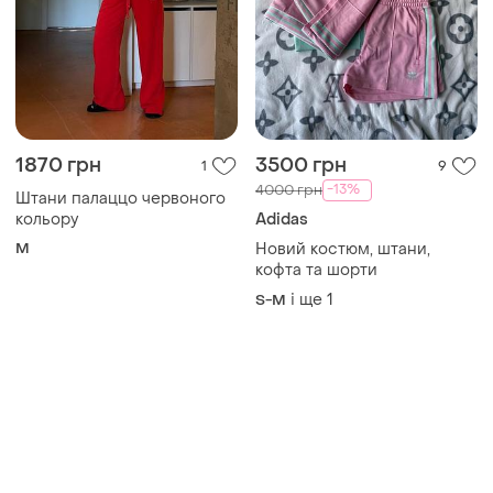
1870 грн
3500 грн
1
9
-13%
4000 грн
Штани палаццо червоного
кольору
Adidas
M
Новий костюм, штани,
кофта та шорти
і ще
1
S-M