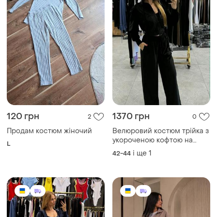
120 грн
1370 грн
2
0
Продам костюм жіночий
Велюровий костюм трійка з
укороченою кофтою на
L
блискавці з капюшоном з
і ще
1
42-44
топом з штанами на
кулісках