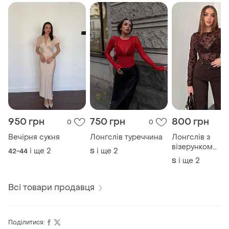
950 грн
750 грн
800 грн
0
0
Вечірня сукня
Лонгслів туреччина
Лонгслів з
візерунком
і ще
2
і ще
2
42-44
S
туреччина
і ще
2
S
Всі товари продавця
Поділитися: