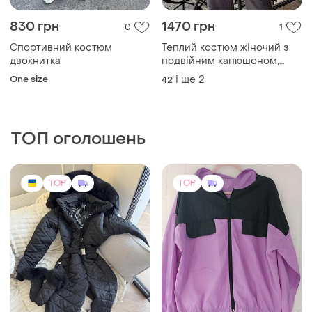
830 грн
1470 грн
0
1
Спортивний костюм
Теплий костюм жіночий з
двохнитка
подвійним капюшоном,
молодіжний костюм худі +
One size
і ще
2
42
штани
ТОП оголошень
TOP
TOP