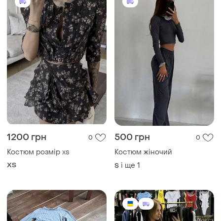
1200 грн
500 грн
0
0
Костюм розмір xs
Костюм жіночий
ХS
і ще
1
S