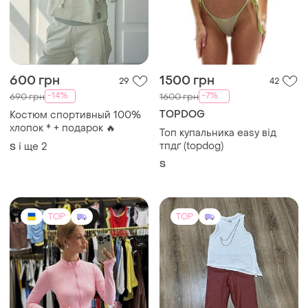
600 грн
1500 грн
29
42
-14%
-7%
690 грн
1600 грн
TOPDOG
Костюм спортивный 100%
хлопок * + подарок 🔥
Топ купальника easy від
тпдґ (topdog)
і ще
2
S
S
TOP
TOP