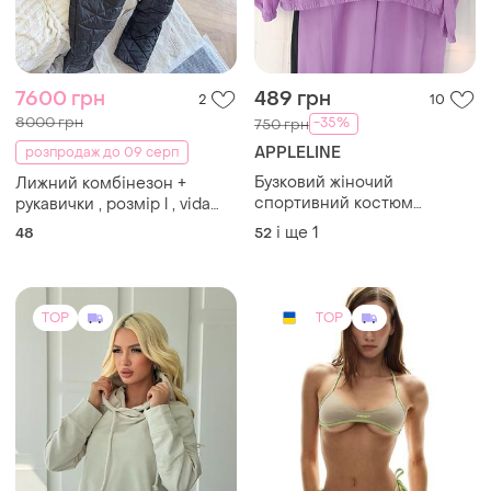
7600 грн
489 грн
2
10
8000 грн
-35%
750 грн
APPLELINE
розпродаж до 09 серп
Бузковий жіночий
Лижний комбінезон +
спортивний костюм
рукавички , розмір l , vida
балоновий великого
winter
і ще
1
48
52
розміру
TOP
TOP