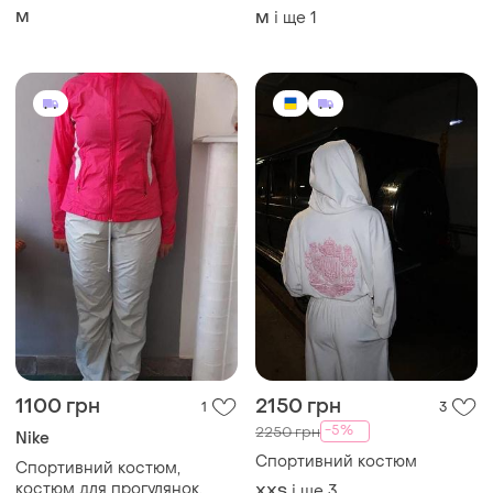
-5%
2250 грн
Nike
Спортивний костюм
Спортивний костюм,
костюм для прогулянок.
і ще
3
XХS
і ще
1
S
899 грн
799 грн
0
2