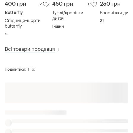
400 грн
450 грн
250 грн
2
0
Butterfly
Туфлі/кросівки
Босоніжки дитя
дитячі
Спідниця-шорти
21
butterfly
Інший
S
Всі товари продавця
Поділитися:
Також шукають: