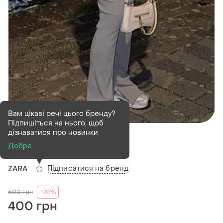
Вам цікаві речі цього бренду?
Підпишіться на нього, щоб
В наявності
1 шт
дізнаватися про новинки
Костюм zara
Добре
Підписатися на бренд
ZARA
500
грн
-20%
400 грн