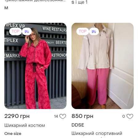
DDSE
Шикарний костюм
Шикарний спортивний
One size
костюм для відпочинку р.
50-52
50-52
TOP
TOP