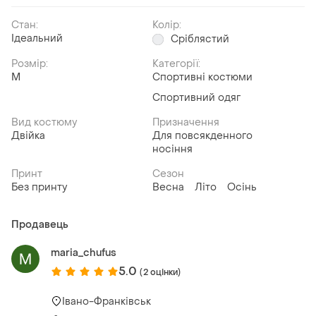
Стан:
Колір:
Ідеальний
Сріблястий
Розмір:
Категорії:
M
Спортивні костюми
Спортивний одяг
Вид костюму
Призначення
Двійка
Для повсякденного
носіння
Принт
Сезон
Без принту
Весна
Літо
Осінь
Продавець
maria_chufus
5.0
(2 оцінки)
Івано-Франківськ