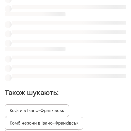
Кофти в Івано-Франківськ
Комбінезони в Івано-Франківськ
Аксесуари до спідньої білизни
Одяг для тенісу жіночий
Комплекти топи лосини мікрофібра
Помаранчеві штани
Костюми лайма
Karrimor комплекти
Спортивні зимові костюми трійки
Костюми abercrombie спортивні