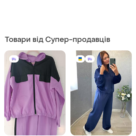
489 грн
1090 грн
13
1
750 грн
Жіночий велюровий
костюм на блискавці до 60
440 грн з 13 серп
розміру
APPLELINE
і ще
9
42
Бузковий жіночий
спортивний костюм
балоновий великого
і ще
1
52
розміру