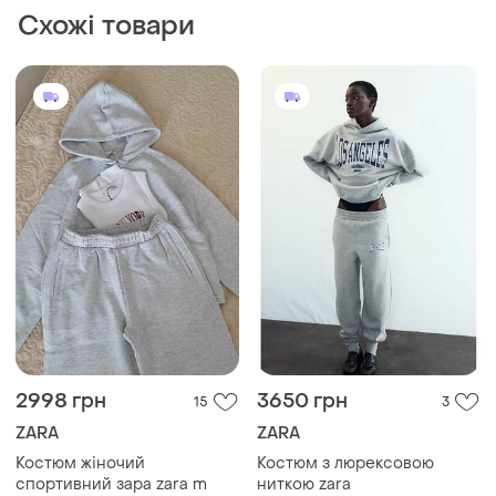
ZARA
ZARA
Костюм жіночий
Костюм з люрексовою
спортивний зара zara m
ниткою zara
M
і ще
1
M
1100 грн
2150 грн
1
3