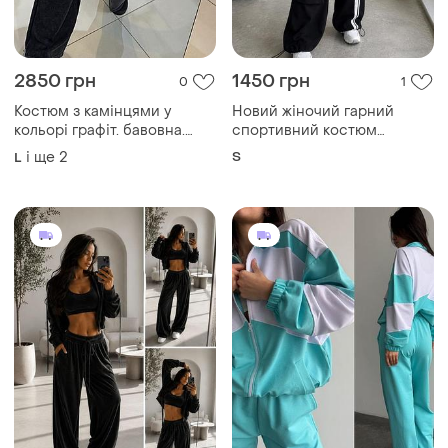
1290 грн
1359 грн
0
1
Стильний чорний
Стильний якісний костюм 3
велюровий жіночий костюм
кольори
трійка- топ, кофта на
і ще
1
і ще
1
42-44
44-46
блискавці і штани палаццо
Завантажуйте додаток
Купуйте речі і спілкуйтесь у будь-якому місці