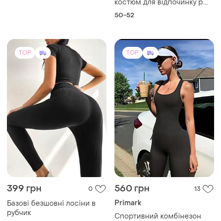
399 грн
560 грн
0
13
Primark
Базові безшовні лосіни в
рубчик
Спортивний комбінезон
прогулянковий у рубчик
і ще
2
S
і ще
1
S
TOP
TOP