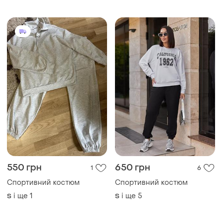
і ще
1
і ще
5
S
S
ТОП оголошень
TOP
TOP
699 грн
3100 грн
1
0