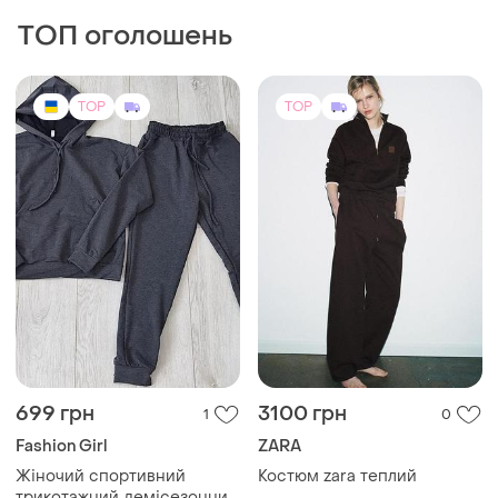
Fashion Girl
ZARA
Жіночий спортивний
Костюм zara теплий
трикотажний демісезонний
і ще
1
S
костюм графіт
M
TOP
TOP
2290 грн
850 грн
14
0