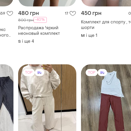
ного
і ще
1
M
і ще
4
S
TOP
TOP
2000 грн
750 грн
0
1
4
Nike
Nike