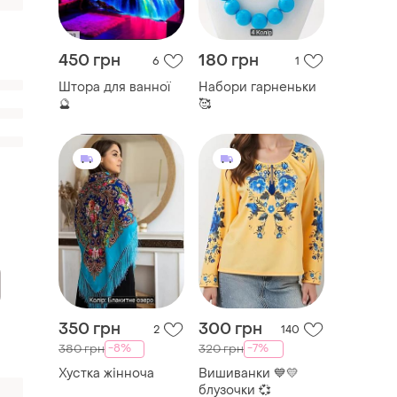
450 грн
180 грн
6
1
Штора для ванної
Набори гарненьки
🔮
🥰
350 грн
300 грн
2
140
-8%
-7%
380 грн
320 грн
Хустка жінноча
Вишиванки 💙💛
блузочки 💞