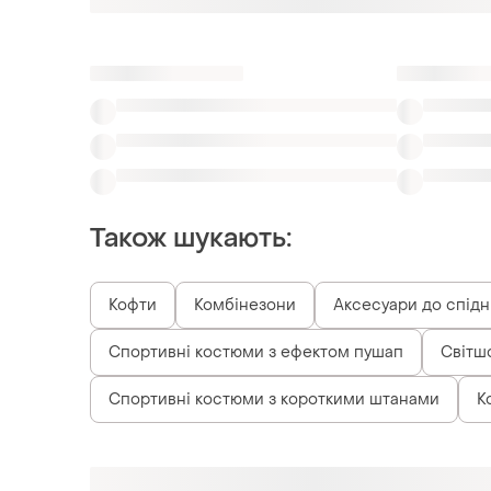
Також шукають:
Кофти
Комбінезони
Аксесуари до спідн
Спортивні костюми з ефектом пушап
Світш
Спортивні костюми з короткими штанами
К
Схожі товари