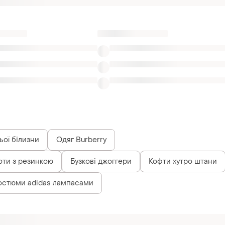
ьої білизни
Одяг Burberry
оти з резинкою
Бузкові джоггери
Кофти хутро штани
остюми adidas лампасами