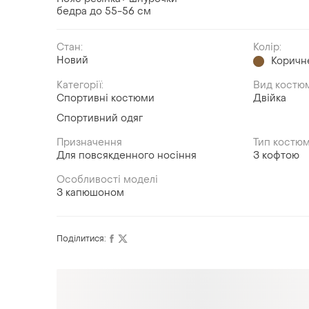
бедра до 55-56 см
Стан:
Колір:
Новий
Коричн
Категорії:
Вид костю
Спортивні костюми
Двійка
Спортивний одяг
Призначення
Тип костю
Для повсякденного носіння
З кофтою
Особливості моделі
З капюшоном
Поділитися: