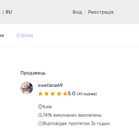
RU
Вхід
|
Реєстрація
ки
Стрічка
Продавець
swetlana69
5.0
(41 оцінка)
Київ
74% виконаних замовлень
Відповідає протягом 3х годин