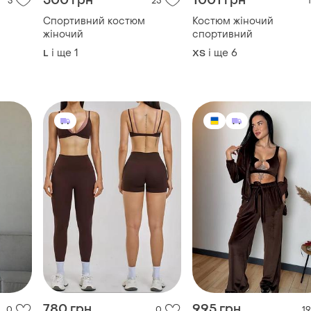
780 грн
995 грн
0
0
19
Спортивні комплекти/
Жіночий велюровий
костюми
костюм трійка з топом,
жіночий спортивний
L
і ще
2
S
костюм