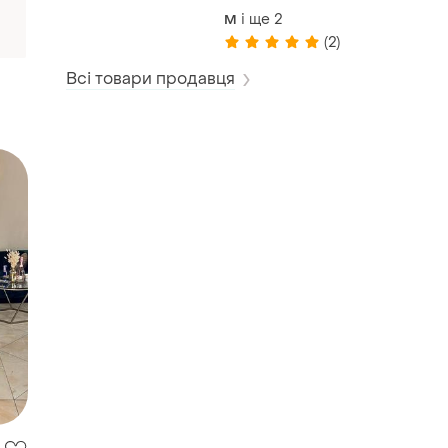
і ще
2
M
(2)
Всі товари продавця