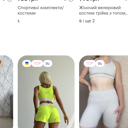
TOP
TOP
480 грн
450 грн
359
17
0
-40%
800 грн
Комплект для спорту , т
шорти
Распродажа !яркий
екс
неоновый комплект