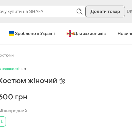
Додати товар
Зроблено в Україні
Для захисників
Новин
костюми
В наявності
1 шт
Костюм жіночий 🌼
600 грн
Міжнародний
L