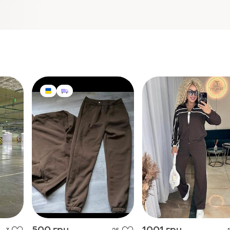
500 грн
1001 грн
3
25
1
Спортивний костюм
Костюм жіночий
жіночий
спортивний
і ще
1
і ще
6
L
ХS