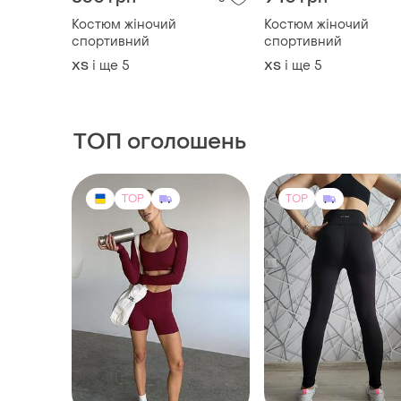
ТОП оголошень
TOP
TOP
1600 грн
550 грн
0
1
-6%
1700 грн
Oysho
Rikky Hype
Лосіни, легінси біфл