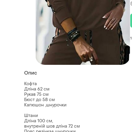
Опис
Кофта
Дліна 62 см
Рукав 75 см
Бюст до 58 см
Капюшон ,шнурочки
Штани
Дліна 100 см,
внутреній шов дліна 72 см
Пояс резінка+ шнурочки