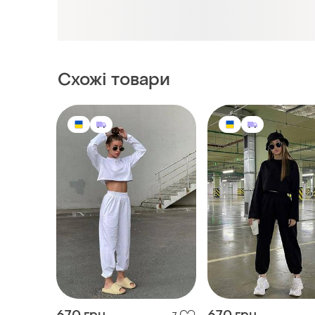
670 грн
670 грн
7
-9%
-9%
730 грн
730 грн
Жіночий спортивний
Жіночий спортивний
костюм
костюм
і ще
8
і ще
8
S
S