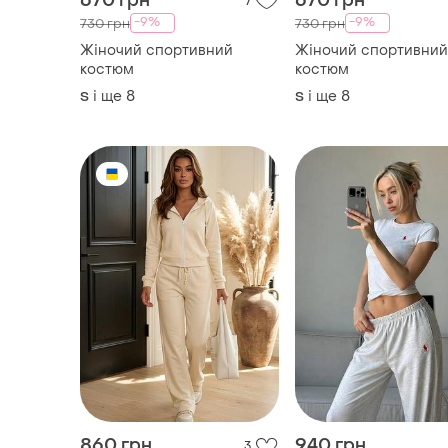
860 грн
940 грн
3
Костюм жіночий
Костюм жіночий
спортивний
спортивний
і ще
5
і ще
5
ХS
ХS