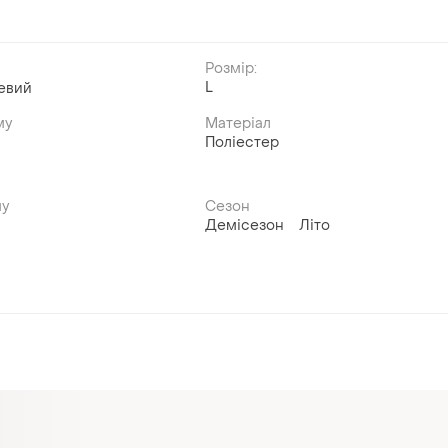
Розмір:
L
евий
му
Матеріал
Поліестер
му
Сезон
Демісезон
Літо