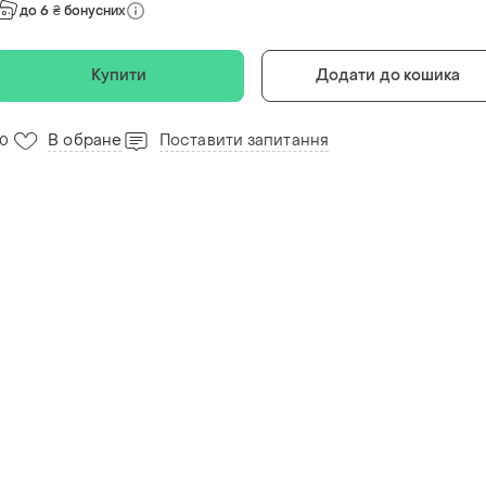
до 6 ₴ бонусних
Купити
Додати до кошика
В обране
Поставити запитання
10