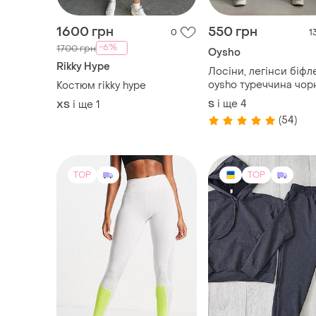
oysho туреччина чор
Костюм rikky hype
кольору
і ще
4
і ще
1
S
ХS
(54)
TOP
TOP
750 грн
699 грн
3
Puma
Fashion Girl