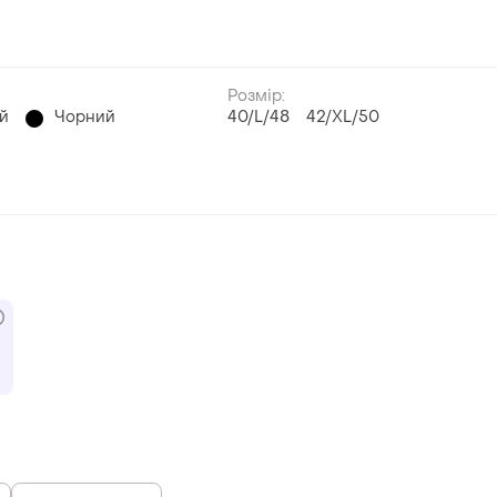
Розмір:
й
Чорний
40/L/48
42/XL/50