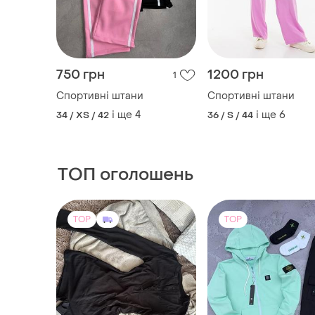
750 грн
1200 грн
1
Спортивні штани
Спортивні штани
і ще
4
і ще
6
34 / XS / 42
36 / S / 44
ТОП оголошень
TOP
TOP