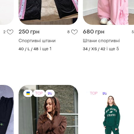
250 грн
680 грн
2
8
5
Спортивні штани
Штани спортивні
і ще
1
і ще
5
40 / L / 48
34 / XS / 42
TOP
TOP