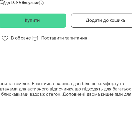
до 18.9 ₴ бонусних
Купити
Додати до кошика
В обране
Поставити запитання
4
ня та гомілок. Еластична тканина дає більше комфорту та
штанами для активного відпочинку, що підходять для багатьох
и блискавками вздовж стегон. Доповнені двома кишенями для