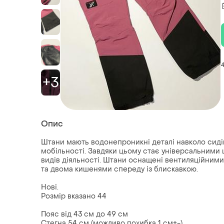
+3
Опис
Штани мають водонепроникні деталі навколо сидін
мобільності. Завдяки цьому стає універсальними 
видів діяльності. Штани оснащені вентиляційним
та двома кишенями спереду із блискавкою.
Нові.
Розмір вказано 44
Пояс від 43 см до 49 см
Стегна 54 см (можливо похибка 1 см+-).