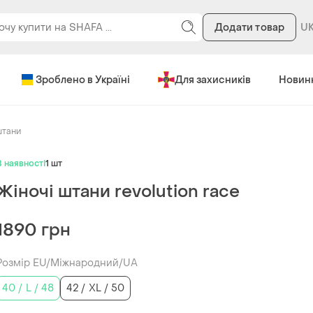
Додати товар
Зроблено в Україні
Для захисників
Новин
штани
В наявності
1 шт
Жіночі штани revolution race
1890 грн
Розмір EU/Міжнародний/UA
40 / L / 48
42 / XL / 50