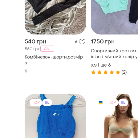
540 грн
1750 грн
6
-2%
550 грн
Спортивний костюм 
island м'ятний колір 
Комбінезон-шорти,розмір
s
і ще
6
ХS
S
(2)
TOP
TOP