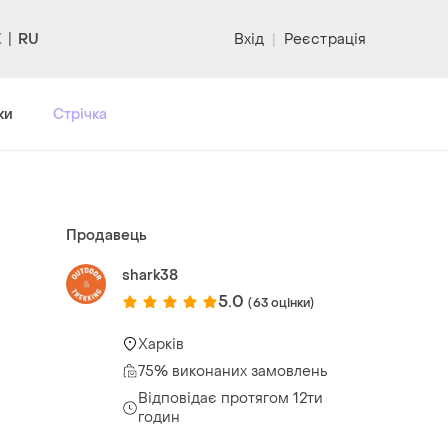
RU
Вхід
|
Реєстрація
ки
Стрічка
Продавець
shark38
5.0
(63 оцінки)
Харків
75% виконаних замовлень
Відповідає протягом 12ти
годин