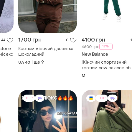
1700 грн
4100 грн
44
0
1
-11%
4600 грн
stone
Костюм жіночий двонитка
унісекс
шоколадний
New Balance
і ще
9
Жіночий спортивний
UA 40
костюм new balance nb
athletics varsity
M
TOP
TOP