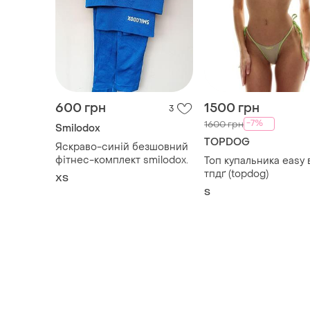
600 грн
1500 грн
3
-7%
1600 грн
Smilodox
TOPDOG
Яскраво-синій безшовний
фітнес-комплект smilodox.
Топ купальника easy 
тпдґ (topdog)
ХS
S