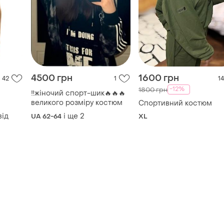
4500 грн
1600 грн
42
1
14
-12%
1800 грн
‼️жіночий спорт-шик🔥🔥🔥
великого розміру костюм
Спортивний костюм
від
і ще
2
UA 62-64
XL