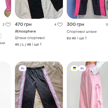
470 грн
300 грн
2
4
0
Atmosphere
Спортивні штани
Штани спортивні
і ще
1
EU 40
ани
і ще
1
40 / L / 48