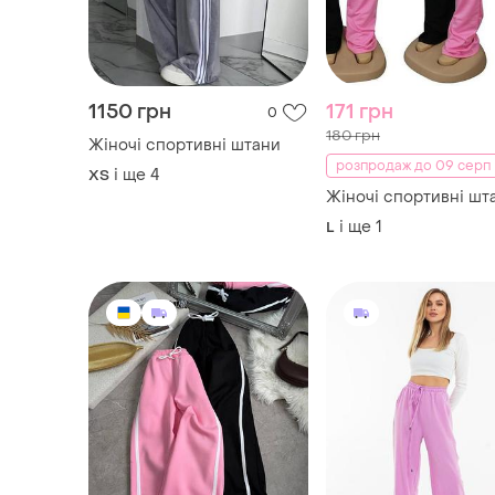
1150 грн
171 грн
0
180 грн
Жіночі спортивні штани
розпродаж до 09 серп
і ще
4
ХS
Жіночі спортивні шт
і ще
1
L