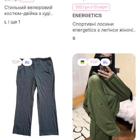
Стильний велюровий
333 грн з 13 серп
костюм-двійка з худі
ENERGETICS
(глибокий сливово-
і ще
1
L
Спортивні лосини
фіолетовий колір)
energetics s легінси жіночі
для фітнесу залу бігу
S
висока посадка
леопардовий принт
оригінал dryplus тайтси
TOP
TOP