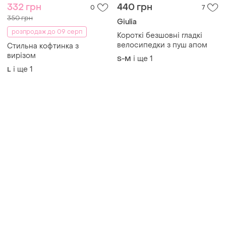
332 грн
440 грн
0
7
350 грн
Giulia
розпродаж до 09 серп
Короткі безшовні гладкі
велосипедки з пуш апом
Стильна кофтинка з
вирізом
і ще
1
S-M
і ще
1
L