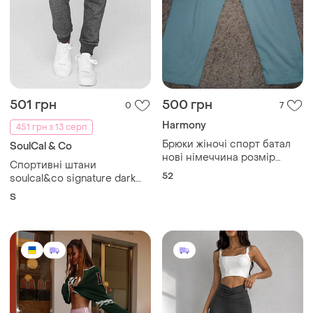
501 грн
500 грн
0
7
Harmony
451 грн з 13 серп
Брюки жіночі спорт батал
SoulCal & Co
нові німеччина розмір
Спортивні штани
європ 52
52
soulcal&co signature dark
charcoal жіночі сірі
S
утеплені