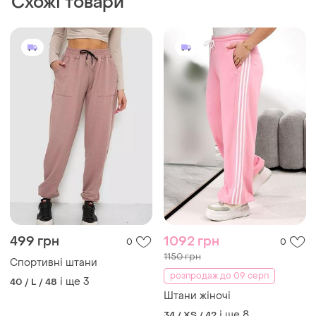
Схожі товари
499 грн
1092 грн
0
0
1150 грн
Спортивні штани
розпродаж до 09 серп
і ще
3
40 / L / 48
Штани жіночі
і ще
8
34 / XS / 42