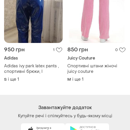
950 грн
850 грн
1
0
Adidas
Juicy Couture
Adidas ivy park latex pants ,
Спортивні штани жіночі
спортивні брюки, l
juicy couture
і ще
1
і ще
1
S
M
Завантажуйте додаток
Купуйте речі і спілкуйтесь у будь-якому місці