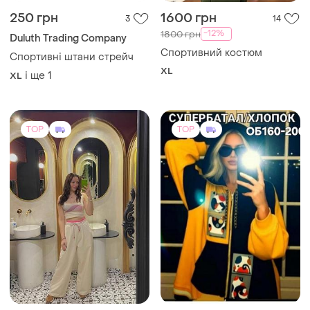
250 грн
1600 грн
3
14
-12%
1800 грн
Duluth Trading Company
Спортивний костюм
Спортивні штани стрейч
XL
і ще
1
XL
TOP
TOP