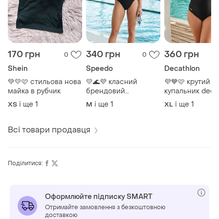
170 грн
340 грн
360 грн
0
0
Shein
Speedo
Decathlon
💚💛🩷 стильова нова
💛🌊💜 класний
💜💙🩷 крутий
майка в рубчик
брендовий
купальник deca
спортивний
і ще
1
і ще
1
і ще
1
ХS
M
XL
купальник speedo
Всі товари продавця
Поділитися:
Оформлюйте підписку SMART
Отримайте замовлення з безкоштовною
доставкою