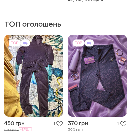
ТОП оголошень
TOP
TOP
450 грн
370 грн
1
1
390 грн
-12%
507 грн