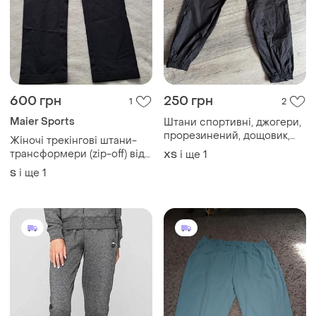
600 грн
250 грн
1
2
Maier Sports
Штани спортивні, джогери,
прорезинений, дощовик,
Жіночі трекінгові штани-
брюки
трансформери (zip-off) від
і ще
1
ХS
німецького бренду maier
і ще
1
S
sports.