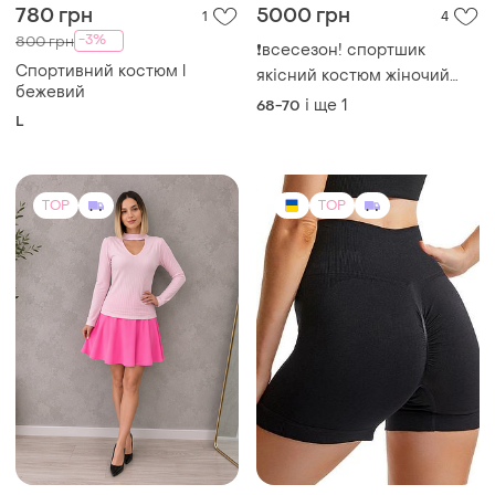
780 грн
5000 грн
1
4
-3%
800 грн
❗всесезон! спортшик
Спортивний костюм l
якісний костюм жіночий
бежевий
великого розміру
і ще
1
68-70
L
TOP
TOP