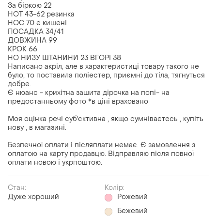
За біркою 22
НОТ 43-62 резинка
НОС 70 є кишені
ПОСАДКА 34/41
ДОВЖИНА 99
КРОК 66
НО НИЗУ ШТАНИНИ 23 ВГОРІ 38
Написано акріл, але в характеристиці товару такого не
було, то поставила поліестер, приємні до тіла, тягнуться
добре.
Є нюанс - крихітна зашита дірочка на попі- на
предостанньому фото *в ціні враховано
Моя оцінка речі суб'єктивна , якщо сумніваєтесь , купіть
нову , в магазині.
Безпечної оплати і післяплати немає. Є замовлення з
оплатою на карту продавцю. Відправляю після повної
оплати новою і укрпоштою.
Стан:
Колір:
Дуже хороший
Рожевий
Бежевий