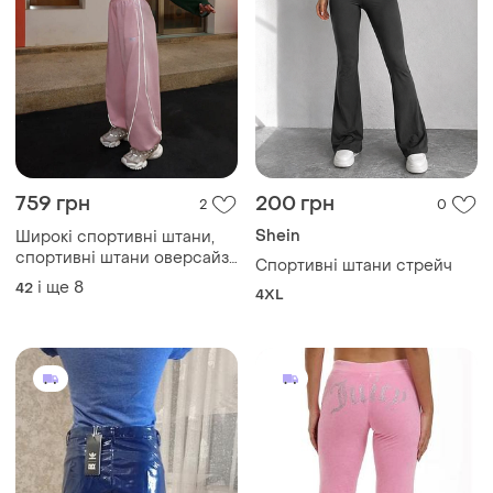
759 грн
200 грн
2
0
Shein
Широкі спортивні штани,
спортивні штани оверсайз,
Спортивні штани стрейч
штани для танців широкі,
і ще
8
42
4XL
жіночі однотонні широкі
штани оверсайз