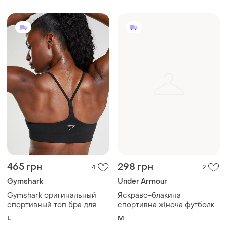
465 грн
298 грн
4
2
Gymshark
Under Armour
Gymshark оригинальный
Яскраво-блакина
спортивный топ бра для
спортивна жіноча футболка
тренировок
under armour з v-подібним
L
M
вирізом та дрібним