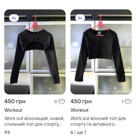
логотипом на грудях роз.м
450 грн
450 грн
0
1
Workout
Workout
Work out жіночицюй, новий,
Work out жіночий топ для
стильний топ для спорту,
спорту та активного
активного відпочинку.
відпочинку, гарний для
ХS
і ще
1
S
схуднення