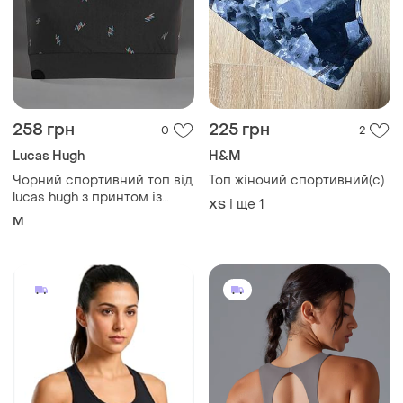
258 грн
225 грн
0
2
Lucas Hugh
H&M
Чорний спортивний топ від
Топ жіночий спортивний(с)
lucas hugh з принтом із
і ще
1
ХS
блискавками та
M
характерним золотистим
логотипом роз.м