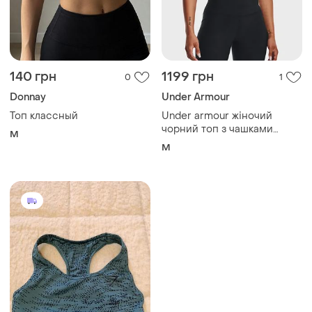
140 грн
1199 грн
0
1
Donnay
Under Armour
Топ классный
Under armour жіночий
чорний топ з чашками
M
meridian fitted crop tank
M
1373924-001 розмір md