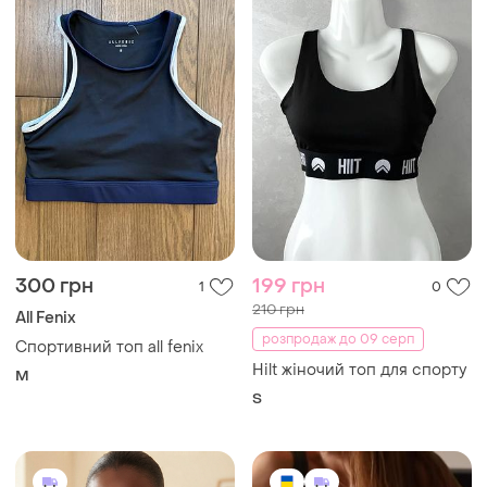
300 грн
199 грн
1
0
210 грн
All Fenix
розпродаж до 09 серп
Спортивний топ all fenix
Hilt жіночий топ для спорту
M
S