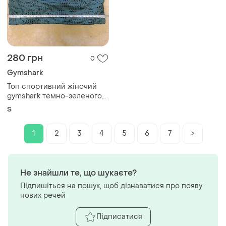
280 грн
0
Gymshark
Топ спортивний жіночий
gymshark темно-зеленого
кольору, з резинкою під
S
грудями
1
2
3
4
5
6
7
>
Не знайшли те, що шукаєте?
Підпишіться на пошук, щоб дізнаватися про появу
нових речей
Підписатися