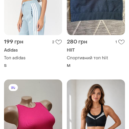
199 грн
280 грн
2
1
Adidas
HIIT
Топ adidas
Спортивний топ hiit
S
M