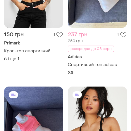
150 грн
237 грн
1
1
250 грн
Primark
розпродаж до 08 серп
Кроп-топ спортивний
Adidas
і ще
1
S
Спортивний топ adidas
ХS