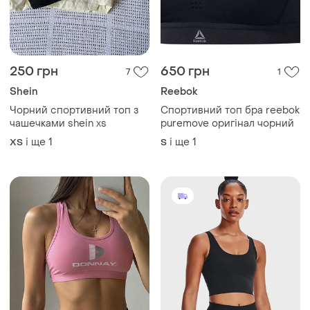
250 грн
650 грн
7
1
Shein
Reebok
Чорний спортивний топ з
Спортивний топ бра reebok
чашечками shein xs
puremove оригінал чорний
і ще
1
і ще
1
ХS
S