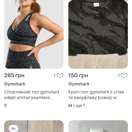
285 грн
150 грн
1
7
Gymshark
Gymshark
Спортивний топ gymshark
Кроп-топ gymshark з сітки
adapt animal seamless
та камуфляжу розмір м
sports bra
S
і ще
1
M