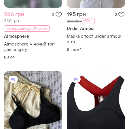
266 грн
195 грн
0
2
280 грн
-3%
200 грн
Under Armour
розпродаж до 09 серп
Atmosphere
Майка спорт under armour
s-m
Atmosphere жіночий топ
для спорту
і ще
1
S
EU 34