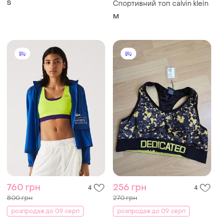
S
Спортивний топ calvin klein
M
760 грн
256 грн
4
4
800 грн
270 грн
розпродаж до 09 серп
розпродаж до 09 серп