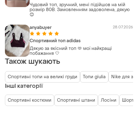
Чудовий топ, зручний, мені підійшов на мій
розмір 80В. Замовленням задоволена, дякую
😊
anyabuyer
28.07.2026
Спортивний топ adidas
Дякую за якісний топ 🫶 мої найкращі
побажання 🤍
Також шукають
Спортивні топи на великі груди
Топи giulia
Nike для зал
Інші категорії
Спортивні костюми
Спортивні штани
Лосіни
Шорти