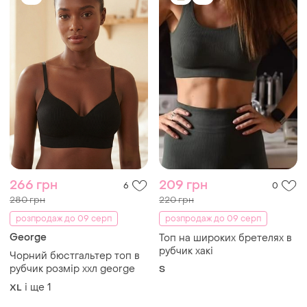
266 грн
209 грн
6
0
280 грн
220 грн
розпродаж до 09 серп
розпродаж до 09 серп
George
Топ на широких бретелях в
рубчик хакі
Чорний бюстгальтер топ в
рубчик розмір ххл george
S
і ще
1
XL