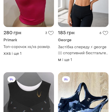
280 грн
185 грн
3
6
Primark
George
Топ-сорочок xs/xs розмір.
Застібка спереду ⚡ george
🏃‍♀️ спортивний бюстгальтер
і ще
1
XХS
без кісточок ⚡ знімні
і ще
1
M
вкладки 80с