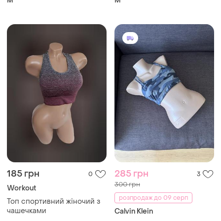
M
M
185 грн
285 грн
0
3
300 грн
Workout
розпродаж до 09 серп
Топ спортивний жіночий з
чашечками
Calvin Klein