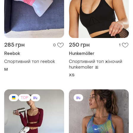
285 грн
250 грн
0
1
Reebok
Hunkemöller
Спортивний топ reebok
Спортивний топ жіночий
hunkemoller 🎀
M
ХS
TOP