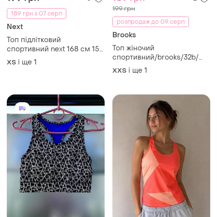
199 грн
189 грн з 07 серп
розпродаж до 09 серп
Next
Brooks
Топ підлітковий
Топ жіночий
спортивний next 168 см 15-
спортивний/brooks/32b/
16 р або на s
і ще
1
ХS
синій
і ще
1
XХS