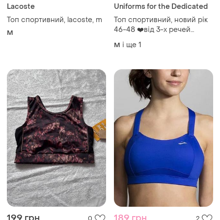
Lacoste
Uniforms for the Dedicated
Топ спортивний, lacoste, m
Топ спортивний, новий рік
46-48 ❤️від 3-х речей
M
подарунок
і ще
1
M
199 грн
189 грн
0
2