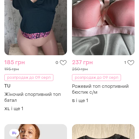
185 грн
237 грн
0
1
195 грн
250 грн
розпродаж до 09 серп
розпродаж до 09 серп
TU
Рожевий топ спортивний
бюстик с/м
Жіночий спортивний топ
батал
і ще
1
S
і ще
1
XL