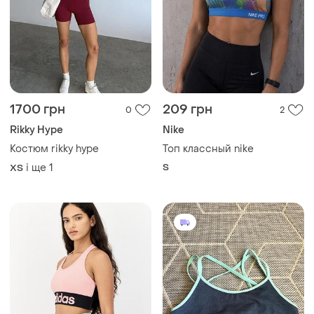
1700 грн
209 грн
0
2
Rikky Hype
Nike
Костюм rikky hype
Топ классный nike
і ще
1
S
ХS