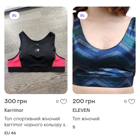
300 грн
200 грн
0
0
Karrimor
ELEVEN
Топ спортивний жіночий
Топ жіночий
karrimor чорного кольору з
S
яскраво-рожевими
EU 46
вставками з чашками