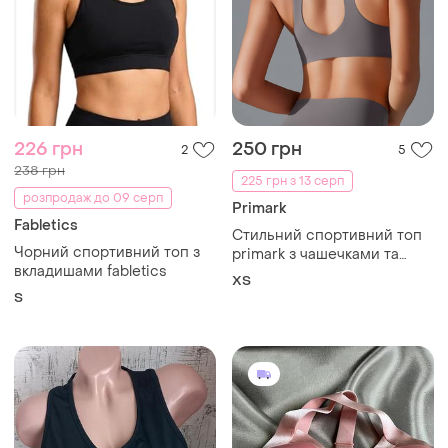
226 грн
250 грн
2
5
238 грн
225 грн з 13 серп
розпродаж до 09 серп
Primark
Fabletics
Стильний спортивний топ
Чорний спортивний топ з
primark з чашечками та
вкладишами fabletics
відкритою спинкою
ХS
S