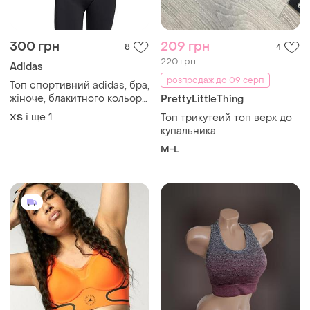
300 грн
209 грн
8
4
220 грн
Adidas
розпродаж до 09 серп
Топ спортивний adidas, бра,
жіноче, блакитного кольору,
PrettyLittleThing
з логотипом, розмір xs-s,
і ще
1
ХS
Топ трикутеий топ верх до
матеріал поліестер,
купальника
еластан
M-L