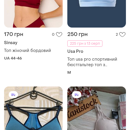
170 грн
250 грн
0
2
Sinsay
225 грн з 13 серп
Топ жіночий бордовий
Usa Pro
UA 44-46
Топ usa pro спортивний
бюстгальтер топ з
чашечками м
M