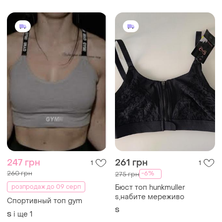
247 грн
261 грн
1
1
260 грн
-6%
275 грн
розпродаж до 09 серп
Бюст топ hunkmuller
s,набите мереживо
Спортивный топ gym
S
і ще
1
S