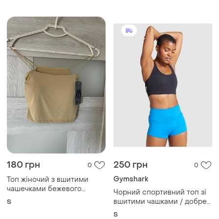
180 грн
250 грн
0
0
Gymshark
Топ жіночий з вшитими
чашечками бежевого
Чорний спортивний топ зі
кольору
вшитими чашками / добре
S
держить gymshark s
S