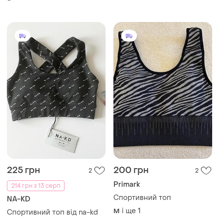
225 грн
200 грн
2
2
Primark
214 грн з 13 серп
Спортивний топ
NA-KD
і ще
1
M
Спортивний топ від na-kd