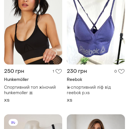
250 грн
230 грн
1
0
Hunkemöller
Reebok
Спортивний топ жіночий
💫спортивний ліф від
hunkemoller 🎀
reebok р.xs
ХS
ХS