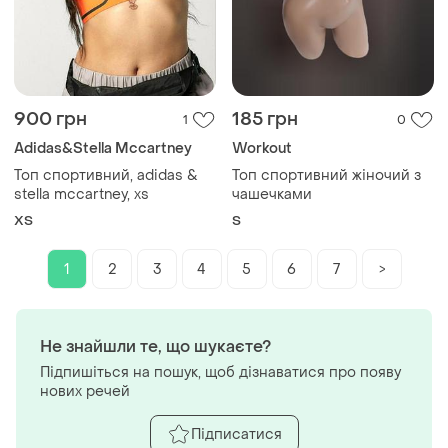
900 грн
185 грн
1
0
Adidas&Stella Mccartney
Workout
Топ спортивний, adidas &
Топ спортивний жіночий з
stella mccartney, xs
чашечками
ХS
S
1
2
3
4
5
6
7
>
Не знайшли те, що шукаєте?
Підпишіться на пошук, щоб дізнаватися про появу
нових речей
Підписатися