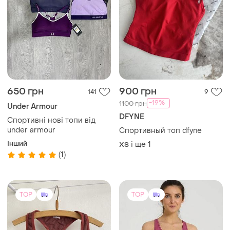
650 грн
900 грн
141
9
-19%
1100 грн
Under Armour
DFYNE
Спортивні нові топи від
under armour
Спортивный топ dfyne
Інший
і ще
1
ХS
(1)
TOP
TOP