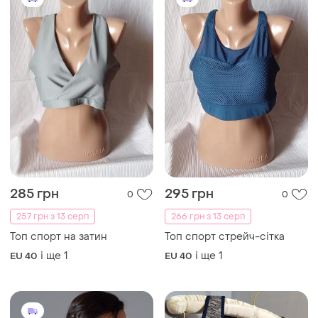
285 грн
295 грн
0
0
257 грн з 13 серп
266 грн з 13 серп
Топ спорт на затин
Топ спорт стрейч-сітка
і ще
1
і ще
1
EU 40
EU 40