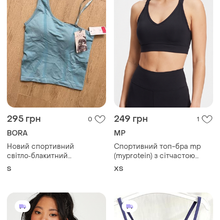
295 грн
249 грн
0
1
BORA
MP
Новий спортивний
Спортивний топ-бра mp
світло‑блакитний
(myprotein) з сітчастою
еластичний топ майка bora
спинкою racerback розмір
S
ХS
із вшитим бюстгальтером.
xs
асиметричний крій,
комфортний, стильний.