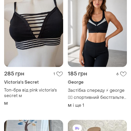
285 грн
185 грн
1
6
Victoria's Secret
George
Топ-бра від pink victoria's
Застібка спереду ⚡ george
secret м
🏃‍♀️ спортивний бюстгальтер
без кісточок ⚡ знімні
M
і ще
1
M
вкладки 80с