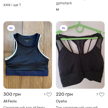
gymshark
і ще
1
XХS
M
300 грн
220 грн
1
7
All Fenix
Oysho
Спортивний топ all fenix
Топ спортивний чорний