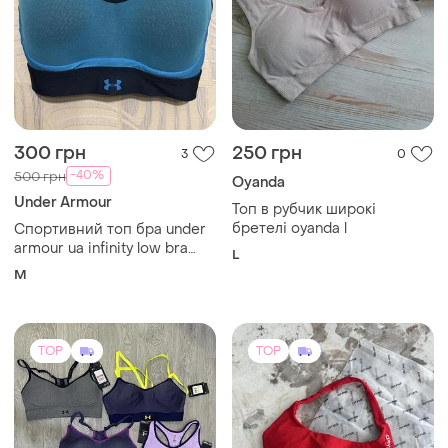
300 грн
250 грн
3
0
-40%
500 грн
Oyanda
Under Armour
Топ в рубчик широкі
бретелі oyanda l
Спортивний топ бра under
armour ua infinity low bra
L
оригінал (розмір m)
M
TOP
TOP