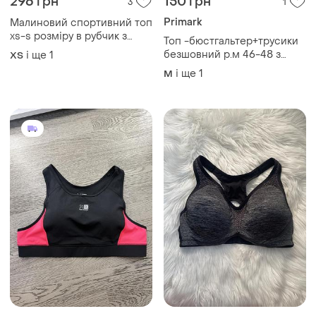
296 грн
150 грн
3
1
Primark
Малиновий спортивний топ
xs-s розміру в рубчик з
Топ -бюстгальтер+трусики
чашечками, дуже добре
безшовний р.м 46-48 з
і ще
1
ХS
держить груди
вставними поролоновими
і ще
1
M
чашками