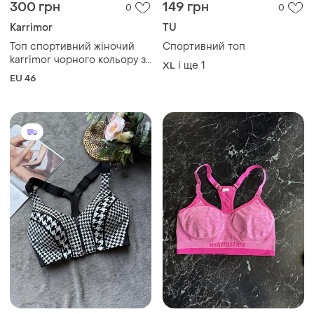
300 грн
149 грн
0
0
Karrimor
TU
Топ спортивний жіночий
Спортивний топ
karrimor чорного кольору з
і ще
1
XL
яскраво-рожевими
EU 46
вставками з чашками