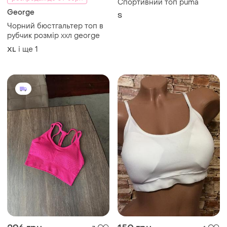
Спортивний топ puma
George
S
Чорний бюстгальтер топ в
рубчик розмір ххл george
і ще
1
XL