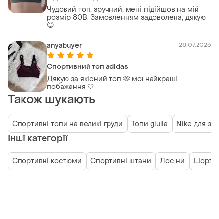
Чудовий топ, зручний, мені підійшов на мій
розмір 80В. Замовленням задоволена, дякую
😊
anyabuyer
28.07.2026
Спортивний топ adidas
Дякую за якісний топ 🫶 мої найкращі
побажання 🤍
Також шукають
Спортивні топи на великі груди
Топи giulia
Nike для зал
Інші категорії
Спортивні костюми
Спортивні штани
Лосіни
Шорти