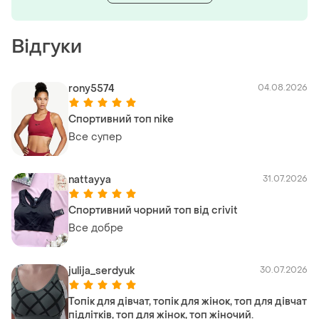
Відгуки
rony5574
04.08.2026
Спортивний топ nike
Все супер
nattayya
31.07.2026
Спортивний чорний топ від crivit
Все добре
julija_serdyuk
30.07.2026
Топік для дівчат, топік для жінок, топ для дівчат
підлітків, топ для жінок, топ жіночий.