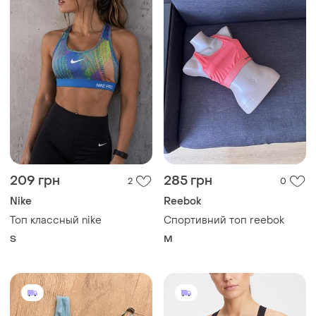
209 грн
285 грн
2
0
Nike
Reebok
Топ классный nike
Спортивний топ reebok
S
M