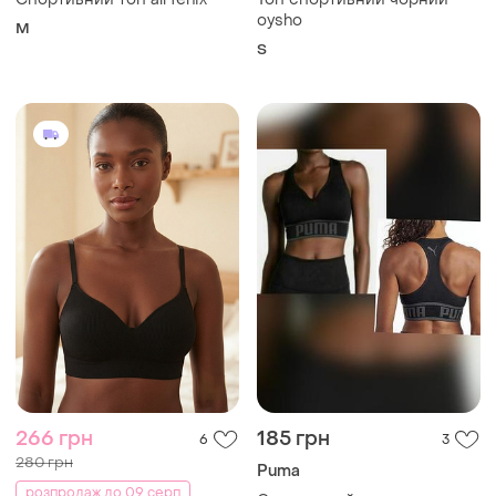
oysho
M
S
266 грн
185 грн
6
3
280 грн
Puma
розпродаж до 09 серп