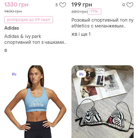
1330 грн
199 грн
5
0
1400 грн
-71%
680 грн
розпродаж до 09 серп
Розовый спортивный топ ny
athletics с меланжевым
Adidas
эффектом и
і ще
1
ХS
Adidas & ivy park
регулируемыми бретелями.
спортивний топ з чашками
на змійці гусяча лапка
S