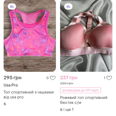
295 грн
237 грн
0
1
250 грн
Usa Pro
розпродаж до 09 серп
Топ спортивний з чашками
від usa pro
Рожевий топ спортивний
бюстик с/м
S
і ще
1
S