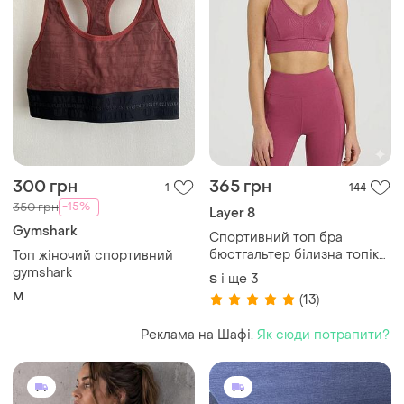
300 грн
365 грн
1
144
-15%
350 грн
Layer 8
Gymshark
Спортивний топ бра
бюстгальтер білизна топік
Топ жіночий спортивний
базова спорт сток layer 8
gymshark
і ще
3
S
M
(13)
Реклама на Шафі.
Як сюди потрапити?