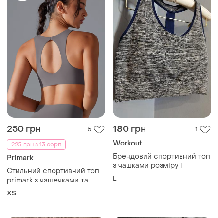
250 грн
180 грн
5
1
Workout
225 грн з 13 серп
Брендовий спортивний топ
Primark
з чашками розміру l
Стильний спортивний топ
L
primark з чашечками та
відкритою спинкою
ХS