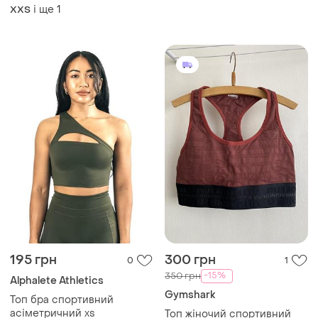
і ще
1
XХS
195 грн
300 грн
0
1
-15%
350 грн
Alphalete Athletics
Gymshark
Топ бра спортивний
асіметричний xs
Топ жіночий спортивний