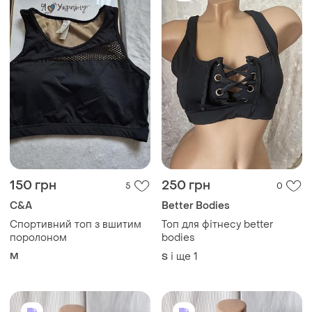
150 грн
250 грн
5
0
C&A
Better Bodies
Спортивний топ з вшитим
Топ для фітнесу better
поролоном
bodies
M
і ще
1
S