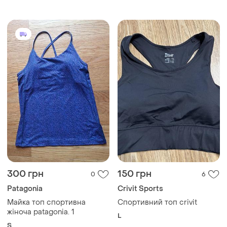
розміру
300 грн
150 грн
0
6
Patagonia
Crivit Sports
Майка топ спортивна
Спортивний топ crivit
жіноча patagonia. 1
L
S